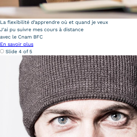
Communication
La flexibilité d’apprendre où et quand je veux
Kits communications Cnam
J'ai pu suivre mes cours à distance
Prospect
avec le Cnam BFC
En savoir plus
Fiche contact salons, forums,
Slide 4 of 5
JPO