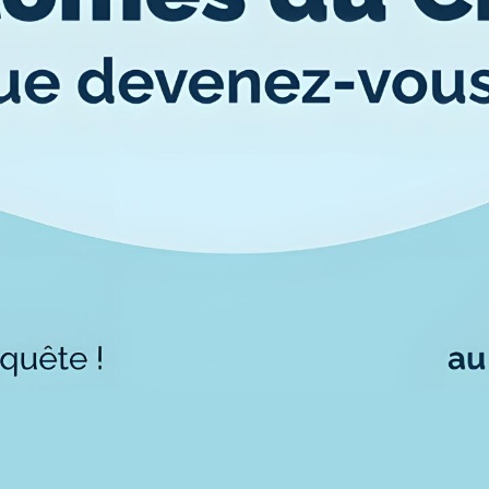
Où sommes-nous ?
Carte lieux et centres Cnam en
BFC
Nos centres administratifs
Quoi de neuf au Cnam BFC?
Actualités
Agenda
Revue de presse
Contact
Contacts services
Formulaire de contact