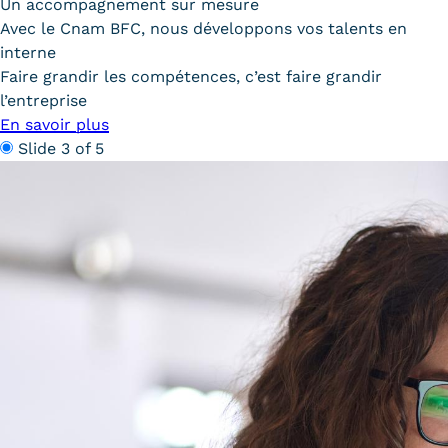
Un accompagnement sur mesure
Témoignages
Avec le Cnam BFC, nous développons vos talents en
Statistiques
interne
Faire grandir les compétences, c’est faire grandir
FAQ
l’entreprise
En savoir plus
Lexique
Slide 3 of 5
Téléchargements
Qualiopi
Le Cnam ICSV
Mobilité internationale et
Erasmus
Règlement intérieur
Infos élèves