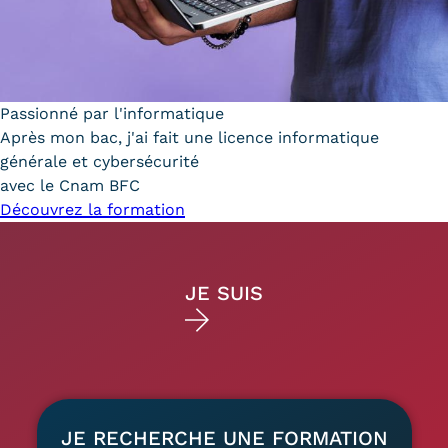
Passionné par l'informatique
Après mon bac, j'ai fait une licence informatique
générale et cybersécurité
avec le Cnam BFC
Découvrez la formation
Home
cible
JE SUIS
Post-bac - Futur·e
Déjà étudiant·e
EN PRÉSENTIEL EN BFC
étudiant·e
Toutes les formations
Formations en alternance
JE RECHERCHE UNE FORMATION