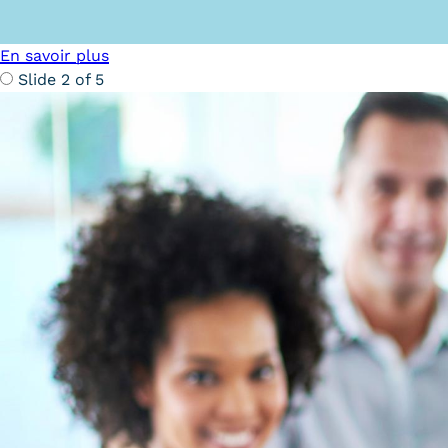
Formations
En savoir plus
Trouver votre formation
Slide 2 of 5
OFFRE EN BFC
OFFRE NATIONALE
Catalogue national
Équivalences, passerelles et
suites de parcours
Modalités d'enseignement
Formation en présentiel
Alternance
Enseignement à distance