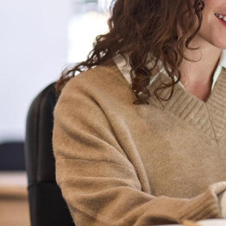
Modalités d'inscription
Tarifs
Modalités de financement
Infos entreprises
Former ses salariés
Accueillir un alternant ?
Taxe d'apprentissage
Infos enseignants
Être enseignant au Cnam
Infos partenaires
Liste des partenaires