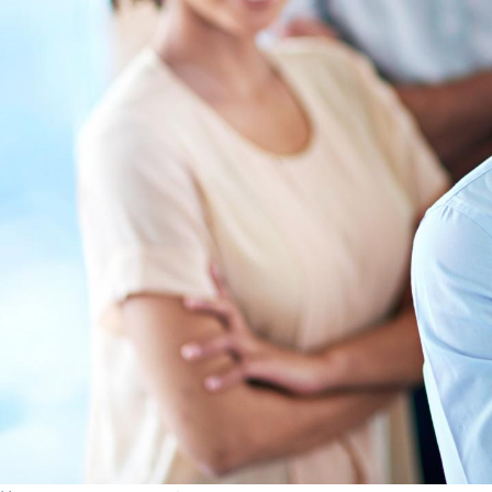
Validation des Acquis de
l'Expérience (VAE)
Validation des études
supérieures (VES)
Validation des acquis
professionnels et personnels
(VAPP)
Infos pratiques
Discrimination/égalité/mixité
Handi'Cnam