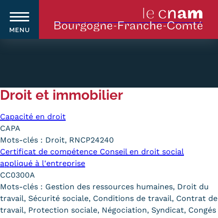
MENU
Aller
au
contenu
principal
Droit et immobilier
Qui sommes-nous ?
Navigation
Capacité en droit
CAPA
principale
Le Cnam
Mots-clés :
Droit, RNCP24240
Le Cnam en Bourgogne Franche-
Certificat de compétence Conseil en droit social
appliqué à l'entreprise
Comté
CC0300A
Mots-clés :
Gestion des ressources humaines, Droit du
Nos équipes Cnam BFC
travail, Sécurité sociale, Conditions de travail, Contrat de
travail, Protection sociale, Négociation, Syndicat, Congés
Où sommes-nous ?