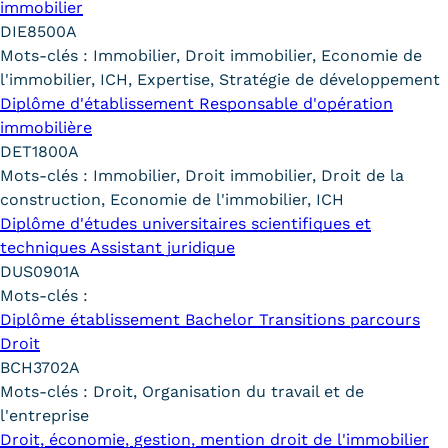
immobilier
Statistiques
DIE8500A
FAQ
Mots-clés :
Immobilier, Droit immobilier, Economie de
l'immobilier, ICH, Expertise, Stratégie de développement
Lexique
Diplôme d'établissement Responsable d'opération
immobilière
Téléchargements
DET1800A
Mots-clés :
Immobilier, Droit immobilier, Droit de la
Qualiopi
construction, Economie de l'immobilier, ICH
Diplôme d'études universitaires scientifiques et
Le Cnam ICSV
techniques Assistant juridique
DUS0901A
Mobilité internationale et
Mots-clés :
Erasmus
Diplôme établissement Bachelor Transitions parcours
Droit
Règlement intérieur
BCH3702A
Mots-clés :
Droit, Organisation du travail et de
Infos élèves
l'entreprise
Droit, économie, gestion, mention droit de l'immobilier
Modalités d'inscription