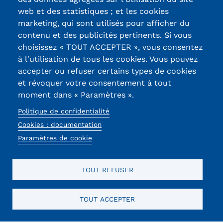
Labels qualité
web et des statistiques ; et les cookies
Kits communications Cnam
marketing, qui sont utilisés pour afficher du
contenu et des publicités pertinents. Si vous
Prospect
13, Rue Ernest
choisissez « TOUT ACCEPTER », vous consentez
Thierry-Mieg
Fiche contact salons, forums,
à l'utilisation de tous les cookies. Vous pouvez
90010 BELFORT
accepter ou refuser certains types de cookies
JPO
Cedex
et révoquer votre consentement à tout
moment dans « Paramètres ».
03 84 58 33 10
Politique de confidentialité
Réseaux
Cookies : documentation
Paramètres de cookie
sociaux
TOUT REFUSER
TOUT ACCEPTER
Mentions légales
RGPD
CGU
CGV
Cookies
Menu