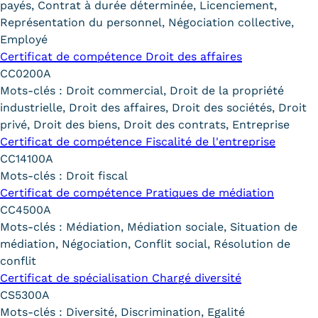
payés, Contrat à durée déterminée, Licenciement,
Carte lieux et centres Cnam en
Représentation du personnel, Négociation collective,
Employé
BFC
Certificat de compétence Droit des affaires
CC0200A
Nos centres administratifs
Mots-clés :
Droit commercial, Droit de la propriété
Quoi de neuf au Cnam BFC?
industrielle, Droit des affaires, Droit des sociétés, Droit
privé, Droit des biens, Droit des contrats, Entreprise
Actualités
Certificat de compétence Fiscalité de l'entreprise
CC14100A
Agenda
Mots-clés :
Droit fiscal
Certificat de compétence Pratiques de médiation
Revue de presse
CC4500A
Contact
Mots-clés :
Médiation, Médiation sociale, Situation de
médiation, Négociation, Conflit social, Résolution de
Contacts services
conflit
Certificat de spécialisation Chargé diversité
Formulaire de contact
CS5300A
Formations
Mots-clés :
Diversité, Discrimination, Egalité