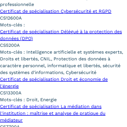
professionnelle
Trouver votre formation
Certificat de spécialisation Cybersécurité et RGPD
CS12600A
OFFRE EN BFC
Mots-clés :
OFFRE NATIONALE
Certificat de spécialisation Délégué à la protection des
données (DPO)
Catalogue national
CS5200A
Mots-clés :
Intelligence artificielle et systèmes experts,
Équivalences, passerelles et
Droits et libertés, CNIL, Protection des données à
caractère personnel, informatique et libertés, sécurité
suites de parcours
des systèmes d'informations, Cybersécurité
Modalités d'enseignement
Certificat de spécialisation Droit et économie de
l'énergie
Formation en présentiel
CS13300A
Mots-clés :
Droit, Energie
Alternance
Certificat de spécialisation La médiation dans
l'institution : maîtrise et analyse de pratique du
Enseignement à distance
médiateur
CS7700A