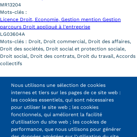
MR13204
Tarifs
Mots-clés :
Licence Droit, Economie, Gestion mention Gestion
Modalités de financement
parcours Droit appliqué à l'entreprise
LG03604A
Infos entreprises
Mots-clés :
Droit, Droit commercial, Droit des affaires,
Droit des sociétés, Droit social et protection sociale,
Former ses salariés
Droit social, Droit des contrats, Droit du travail, Accords
Accueillir un alternant ?
collectifs
Taxe d'apprentissage
Page
1
Page
2
Page
Suivant ›
Dernière
Dernier »
Nous utilisons une sélection de cookies
Pagination
suivante
page
Infos enseignants
internes et tiers sur les pages de ce site web :
les cookies essentiels, qui sont nécessaires
Être enseignant au Cnam
pour utiliser le site web ; les cookies
Infos partenaires
fonctionnels, qui améliorent la facilité
d'utilisation du site web ; les cookies de
Liste des partenaires
Certifications /
performance, que nous utilisons pour générer
Communication
des données agrégées sur l'utilisation du site