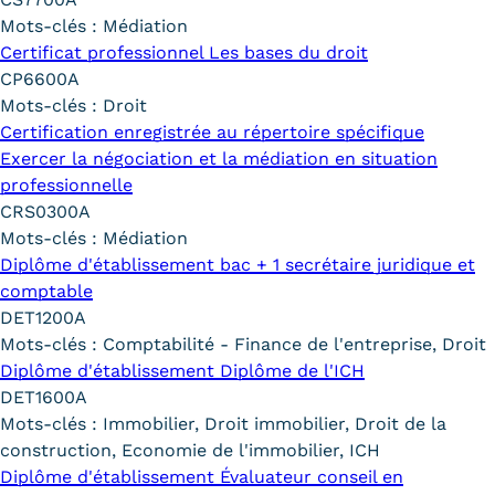
Validation des Acquis de
Mots-clés :
Médiation
l'Expérience (VAE)
Certificat professionnel Les bases du droit
CP6600A
Validation des études
Mots-clés :
Droit
Certification enregistrée au répertoire spécifique
supérieures (VES)
Exercer la négociation et la médiation en situation
professionnelle
Validation des acquis
CRS0300A
professionnels et personnels
Mots-clés :
Médiation
Diplôme d'établissement bac + 1 secrétaire juridique et
(VAPP)
comptable
Infos pratiques
DET1200A
Mots-clés :
Comptabilité - Finance de l'entreprise, Droit
Discrimination/égalité/mixité
Diplôme d'établissement Diplôme de l'ICH
DET1600A
Handi'Cnam
Mots-clés :
Immobilier, Droit immobilier, Droit de la
construction, Economie de l'immobilier, ICH
Témoignages
Diplôme d'établissement Évaluateur conseil en