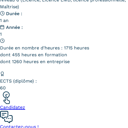
Maîtrise)
Tarifs
Durée :
1 an
Modalités de financement
Année :
1
Infos entreprises
Former ses salariés
Durée en nombre d'heures : 1715 heures
dont 455 heures en formation
Accueillir un alternant ?
dont 1260 heures en entreprise
Taxe d'apprentissage
ECTS (diplôme) :
Infos enseignants
60
Être enseignant au Cnam
Infos partenaires
Candidatez
Liste des partenaires
Contactez-nous !
Communication