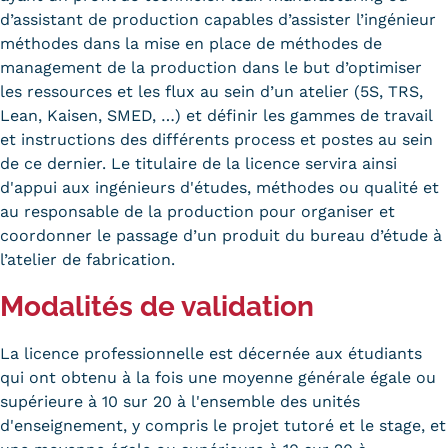
Validation des Acquis de
d’assistant de production capables d’assister l’ingénieur
l'Expérience (VAE)
méthodes dans la mise en place de méthodes de
management de la production dans le but d’optimiser
Validation des études
les ressources et les flux au sein d’un atelier (5S, TRS,
Lean, Kaisen, SMED, …) et définir les gammes de travail
supérieures (VES)
et instructions des différents process et postes au sein
de ce dernier. Le titulaire de la licence servira ainsi
Validation des acquis
d'appui aux ingénieurs d'études, méthodes ou qualité et
professionnels et personnels
au responsable de la production pour organiser et
coordonner le passage d’un produit du bureau d’étude à
(VAPP)
l’atelier de fabrication.
Infos pratiques
Modalités de validation
Discrimination/égalité/mixité
La licence professionnelle est décernée aux étudiants
Handi'Cnam
qui ont obtenu à la fois une moyenne générale égale ou
supérieure à 10 sur 20 à l'ensemble des unités
Témoignages
d'enseignement, y compris le projet tutoré et le stage, et