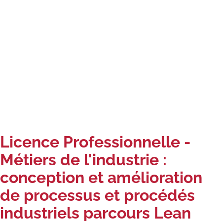
Carte lieux et centres Cnam en
BFC
Nos centres administratifs
Quoi de neuf au Cnam BFC?
Actualités
Agenda
Revue de presse
Licence Professionnelle -
Contact
Métiers de l'industrie :
conception et amélioration
Contacts services
de processus et procédés
Formulaire de contact
industriels parcours Lean
Formations