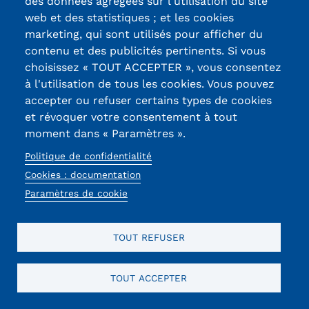
des données agrégées sur l'utilisation du site
web et des statistiques ; et les cookies
marketing, qui sont utilisés pour afficher du
CAPTCHA
contenu et des publicités pertinents. Si vous
Math question (7 + 10 =)
choisissez « TOUT ACCEPTER », vous consentez
Trouvez la solution de ce problème mathématique
à l'utilisation de tous les cookies. Vous pouvez
simple et saisissez le résultat. Par exemple, pour 1 + 3,
accepter ou refuser certains types de cookies
saisissez 4.
et révoquer votre consentement à tout
Cette question sert à vérifier si vous êtes un visiteur
moment dans « Paramètres ».
humain ou non afin d'éviter les soumissions de pourriel
Politique de confidentialité
(spam) automatisées.
Cookies : documentation
Paramètres de cookie
TOUT REFUSER
Certifications /
TOUT ACCEPTER
Labels qualité