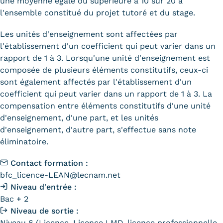
une moyenne égale ou supérieure à 10 sur 20 à
Statistiques
l'ensemble constitué du projet tutoré et du stage.
FAQ
Les unités d'enseignement sont affectées par
l'établissement d'un coefficient qui peut varier dans un
Lexique
rapport de 1 à 3. Lorsqu'une unité d'enseignement est
composée de plusieurs éléments constitutifs, ceux-ci
Téléchargements
sont également affectés par l'établissement d'un
coefficient qui peut varier dans un rapport de 1 à 3. La
Qualiopi
compensation entre éléments constitutifs d'une unité
Le Cnam ICSV
d'enseignement, d'une part, et les unités
d'enseignement, d'autre part, s'effectue sans note
Mobilité internationale et
éliminatoire.
Erasmus
Contact formation :
bfc_licence-LEAN@lecnam.net
Règlement intérieur
Niveau d'entrée :
Bac + 2
Infos élèves
Niveau de sortie :
Modalités d'inscription
Niveau 6 (Licence, Licence LMD, licence professionnelle,