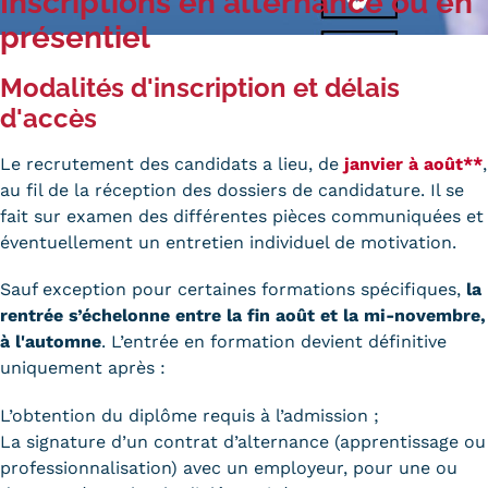
Inscriptions en
alternance
ou en
Carte lieux et centres Cnam en
présentiel
BFC
Modalités d'inscription et délais
d'accès
Nos centres administratifs
Quoi de neuf au Cnam BFC?
Le recrutement des candidats a lieu, de
janvier à août**
,
au fil de la réception des dossiers de candidature. Il se
Actualités
fait sur examen des différentes pièces communiquées et
éventuellement un entretien individuel de motivation.
Agenda
Sauf exception pour certaines formations spécifiques,
la
Revue de presse
rentrée s’échelonne entre la fin août et la mi-novembre,
Contact
à l'automne
. L’entrée en formation devient définitive
uniquement après :
Contacts services
L’obtention du diplôme requis à l’admission ;
Formulaire de contact
La signature d’un contrat d’alternance (apprentissage ou
professionnalisation) avec un employeur, pour une ou
Formations