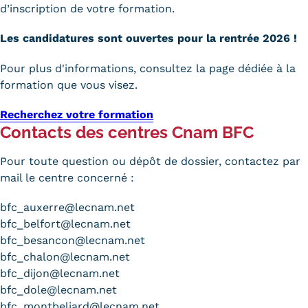
Validation des Acquis de
d’inscription de votre formation.
l'Expérience (VAE)
Les candidatures sont ouvertes pour la rentrée 2026 !
Validation des études
Pour plus d'informations, consultez la page dédiée à la
formation que vous visez.
supérieures (VES)
Recherchez votre formation
Validation des acquis
Contacts des centres Cnam BFC
professionnels et personnels
Pour toute question ou dépôt de dossier, contactez par
(VAPP)
mail le centre concerné :
Infos pratiques
bfc_auxerre@lecnam.net
Discrimination/égalité/mixité
bfc_belfort@lecnam.net
bfc_besancon@lecnam.net
Handi'Cnam
bfc_chalon@lecnam.net
bfc_dijon@lecnam.net
Témoignages
bfc_dole@lecnam.net
bfc_montbeliard@lecnam.net