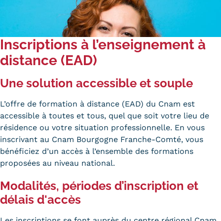
Tarifs
Modalités de financement
Inscriptions à l’enseignement à
distance (EAD)
Infos entreprises
Former ses salariés
Une solution accessible et souple
Accueillir un alternant ?
L’offre de formation à distance (EAD) du Cnam est
accessible à toutes et tous, quel que soit votre lieu de
Taxe d'apprentissage
résidence ou votre situation professionnelle. En vous
inscrivant au Cnam Bourgogne Franche-Comté, vous
Infos enseignants
bénéficiez d’un accès à l’ensemble des formations
Être enseignant au Cnam
proposées au niveau national.
Infos partenaires
Modalités, périodes d’inscription et
délais d'accès
Liste des partenaires
Communication
Les inscriptions se font auprès du centre régional Cnam