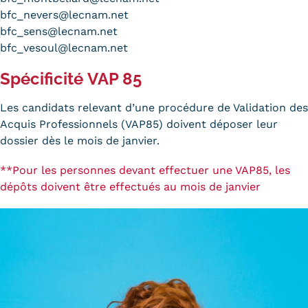
Statistiques
bfc_nevers@lecnam.net
bfc_sens@lecnam.net
FAQ
bfc_vesoul@lecnam.net
Lexique
Spécificité
VAP 85
Téléchargements
Les candidats relevant d’une procédure de Validation des
Acquis Professionnels (VAP85) doivent déposer leur
Qualiopi
dossier dès le mois de janvier.
Le Cnam ICSV
**Pour les personnes devant effectuer une VAP85, les
dépôts doivent être effectués au mois de janvier
Mobilité internationale et
Erasmus
Règlement intérieur
Infos élèves
Modalités d'inscription