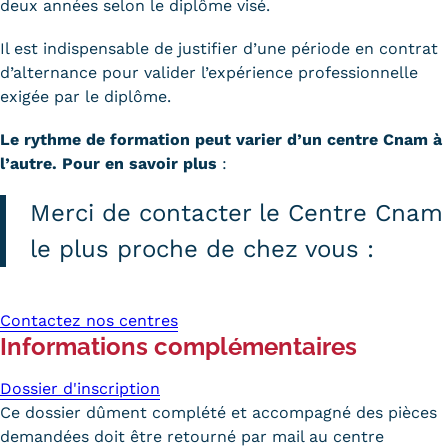
deux années selon le diplôme visé.
Trouver votre formation
Il est indispensable de justifier d’une période en contrat
OFFRE EN BFC
d’alternance pour valider l’expérience professionnelle
exigée par le diplôme.
OFFRE NATIONALE
Le rythme de formation peut varier d’un centre Cnam à
Catalogue national
l’autre. Pour en savoir plus
:
Équivalences, passerelles et
Merci de contacter le Centre Cnam
suites de parcours
le plus proche de chez vous :
Modalités d'enseignement
Formation en présentiel
Contactez nos centres
Informations complémentaires
Alternance
Dossier d'inscription
Enseignement à distance
Ce dossier dûment complété et accompagné des pièces
demandées doit être retourné par mail au centre