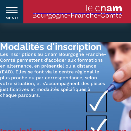
MENU
Aller
au
contenu
Modalités d'inscription
principal
Les inscriptions au Cnam Bourgogne Franche-
Comté permettent d’accéder aux formations
en alternance, en présentiel ou à distance
Qui sommes-nous ?
Navigation
(EAD). Elles se font via le centre régional le
principale
plus proche ou par correspondance, selon
Le Cnam
votre situation, et s’accompagnent des pièces
justificatives et modalités spécifiques à
Le Cnam en Bourgogne Franche-
chaque parcours.
Comté
Nos équipes Cnam BFC
Où sommes-nous ?