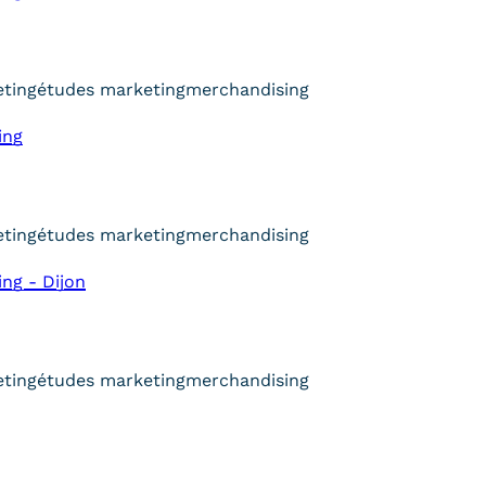
ting
études marketing
merchandising
ing
ting
études marketing
merchandising
ng - Dijon
ting
études marketing
merchandising