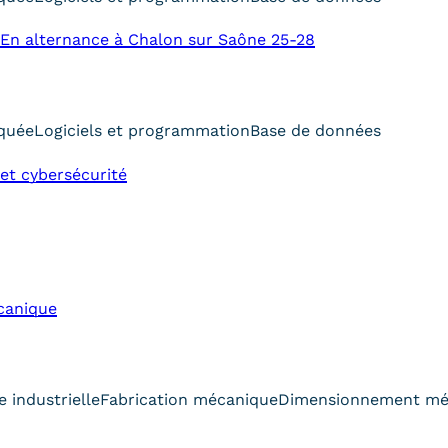
En alternance à Chalon sur Saône 25-28
iquée
Logiciels et programmation
Base de données
et cybersécurité
canique
 industrielle
Fabrication mécanique
Dimensionnement mé