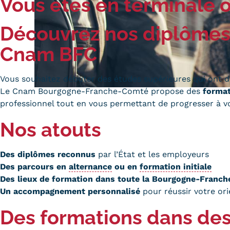
Vous êtes en terminale o
Alternan
Quoi de neuf au Cnam BFC?
Enseigne
Découvrez nos diplômes p
Actualités
Validati
Agenda
Cnam BFC
l'Expéri
Revue de presse
Validati
supérieu
Vous souhaitez débuter des études supérieures qui ont d
Contact
Le Cnam Bourgogne-Franche-Comté propose des
format
Validati
Contacts services
professionnel tout en vous permettant de progresser à v
professi
Formulaire de contact
(VAPP)
Nos atouts
Des diplômes reconnus
par l’État et les employeurs
Des parcours en
alternance
ou en
formation initiale
Des lieux de formation dans toute la Bourgogne-Franc
Mentions légales
RGPD
CGU
CGV
Cookies
Un accompagnement personnalisé
pour réussir votre ori
Menu
Mentions
Des formations dans des