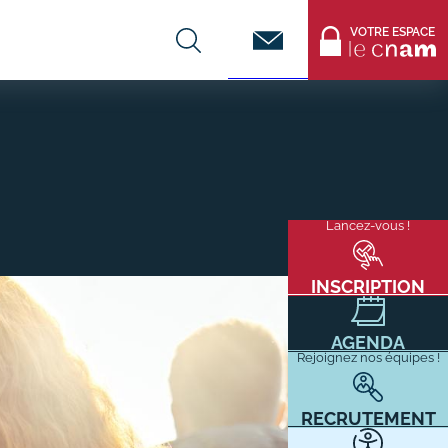
Contact
VOTRE ESPACE
CENTRES DE FORMATION
Infos entreprises
Lancez-vous !
Menu
mixité
Former ses salariés
flottant
Accueillir un alternant ?
INSCRIPTION
Taxe d'apprentissage
AGENDA
Infos enseignants
Rejoignez nos équipes !
Être enseignant au Cnam
Infos partenaires
RECRUTEMENT
Liste des partenaires