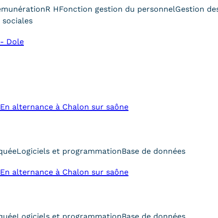
émunération
R H
Fonction gestion du personnel
Gestion de
 sociales
- Dole
En alternance à Chalon sur saône
iquée
Logiciels et programmation
Base de données
En alternance à Chalon sur saône
iquée
Logiciels et programmation
Base de données