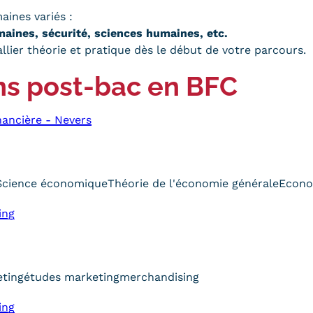
ines variés :
maines, sécurité, sciences humaines, etc.
lier théorie et pratique dès le début de votre parcours.
ns post-bac en BFC
ancière - Nevers
Science économique
Théorie de l'économie générale
Econo
ing
ting
études marketing
merchandising
ing