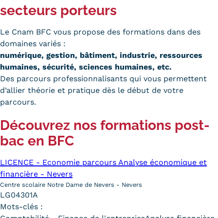
secteurs porteurs
Trouver votre formation
Le Cnam BFC vous propose des formations dans des
OFFRE EN BFC
domaines variés :
OFFRE NATIONALE
numérique, gestion, bâtiment, industrie, ressources
humaines, sécurité, sciences humaines, etc.
Catalogue national
Des parcours professionnalisants qui vous permettent
d’allier théorie et pratique dès le début de votre
Équivalences, passerelles et
parcours.
suites de parcours
Découvrez nos formations post-
Modalités d'enseignement
bac en BFC
Formation en présentiel
LICENCE - Economie parcours Analyse économique et
financière - Nevers
Alternance
Centre scolaire Notre Dame de Nevers - Nevers
LG04301A
Enseignement à distance
Mots-clés :