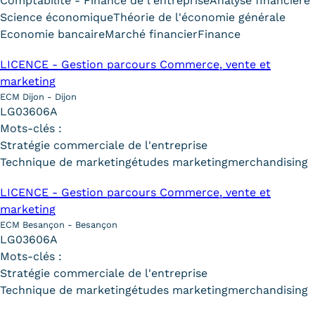
Comptabilité - Finance de l'entreprise
Analyse financière
Validation des Acquis de
Science économique
Théorie de l'économie générale
l'Expérience (VAE)
Economie bancaire
Marché financier
Finance
Validation des études
LICENCE - Gestion parcours Commerce, vente et
marketing
supérieures (VES)
ECM Dijon - Dijon
LG03606A
Validation des acquis
Mots-clés :
Stratégie commerciale de l'entreprise
professionnels et personnels
Technique de marketing
études marketing
merchandising
(VAPP)
LICENCE - Gestion parcours Commerce, vente et
Infos pratiques
marketing
ECM Besançon - Besançon
Discrimination/égalité/mixité
LG03606A
Mots-clés :
Handi'Cnam
Stratégie commerciale de l'entreprise
Technique de marketing
Témoignages
études marketing
merchandising