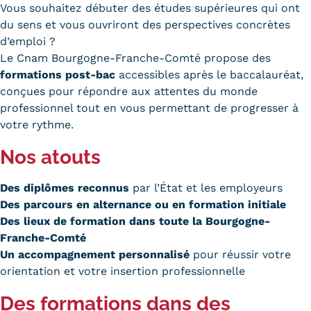
Vous souhaitez débuter des études supérieures qui ont
Carte lieux et centres Cnam en
du sens et vous ouvriront des perspectives concrètes
d’emploi ?
BFC
Le Cnam Bourgogne-Franche-Comté propose des
Nos centres administratifs
formations post-bac
accessibles après le baccalauréat,
conçues pour répondre aux attentes du monde
Quoi de neuf au Cnam BFC?
professionnel tout en vous permettant de progresser à
votre rythme.
Actualités
Nos atouts
Agenda
Des diplômes reconnus
par l’État et les employeurs
Revue de presse
Des parcours en
alternance
ou en
formation initiale
Contact
Des lieux de formation dans toute la Bourgogne-
Franche-Comté
Contacts services
Un accompagnement personnalisé
pour réussir votre
orientation et votre insertion professionnelle
Formulaire de contact
Des formations dans des
Formations