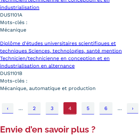
industrialisation
DUS1101A
Mots-clés :
Mécanique
Diplôme d'études universitaires scientifiques et
techniques Sciences, technologies, santé mention
Technicien/technicienne en conception et en
industrialisation en alternance
DUS1101B
Mots-clés :
Mécanique, automatique et production
mière
Page
‹
…
Page
2
Page
3
Page
4
Page
5
Page
6
…
Pa
›
Pagination
e
précédente
sui
Envie d’en savoir plus ?