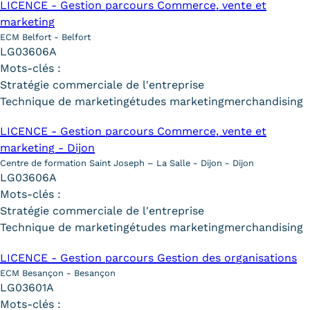
LICENCE - Gestion parcours Commerce, vente et
Statistiques
marketing
FAQ
ECM Belfort - Belfort
LG03606A
Mots-clés :
Lexique
Stratégie commerciale de l'entreprise
Téléchargements
Technique de marketing
études marketing
merchandising
LICENCE - Gestion parcours Commerce, vente et
Qualiopi
marketing - Dijon
Le Cnam ICSV
Centre de formation Saint Joseph – La Salle - Dijon - Dijon
LG03606A
Mobilité internationale et
Mots-clés :
Stratégie commerciale de l'entreprise
Erasmus
Technique de marketing
études marketing
merchandising
Règlement intérieur
LICENCE - Gestion parcours Gestion des organisations
ECM Besançon - Besançon
Infos élèves
LG03601A
Mots-clés :
Modalités d'inscription