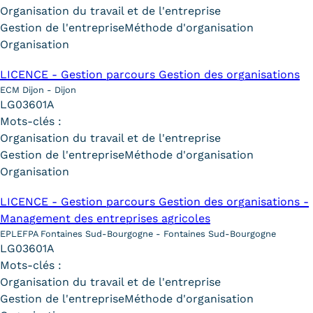
Organisation du travail et de l'entreprise
Tarifs
Gestion de l'entreprise
Méthode d'organisation
Organisation
Modalités de financement
LICENCE - Gestion parcours Gestion des organisations
Infos entreprises
ECM Dijon - Dijon
LG03601A
Former ses salariés
Mots-clés :
Organisation du travail et de l'entreprise
Accueillir un alternant ?
Gestion de l'entreprise
Méthode d'organisation
Organisation
Taxe d'apprentissage
LICENCE - Gestion parcours Gestion des organisations -
Infos enseignants
Management des entreprises agricoles
Être enseignant au Cnam
EPLEFPA Fontaines Sud-Bourgogne - Fontaines Sud-Bourgogne
LG03601A
Infos partenaires
Mots-clés :
Organisation du travail et de l'entreprise
Liste des partenaires
Gestion de l'entreprise
Méthode d'organisation
Communication