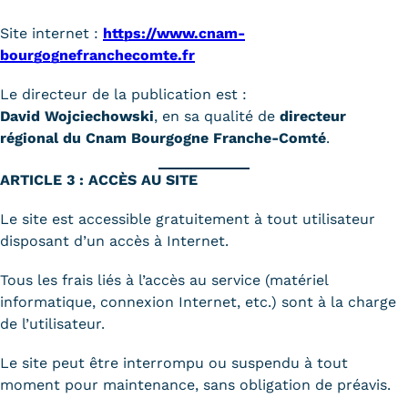
Trouver votre formation
Site internet :
https://www.cnam-
bourgognefranchecomte.fr
OFFRE EN BFC
Le directeur de la publication est :
OFFRE NATIONALE
David Wojciechowski
, en sa qualité de
directeur
régional du Cnam Bourgogne Franche-Comté
.
Catalogue national
ARTICLE 3 : ACCÈS AU SITE
Équivalences, passerelles et
suites de parcours
Le site est accessible gratuitement à tout utilisateur
disposant d’un accès à Internet.
Modalités d'enseignement
Tous les frais liés à l’accès au service (matériel
Formation en présentiel
informatique, connexion Internet, etc.) sont à la charge
de l’utilisateur.
Alternance
Le site peut être interrompu ou suspendu à tout
Enseignement à distance
moment pour maintenance, sans obligation de préavis.