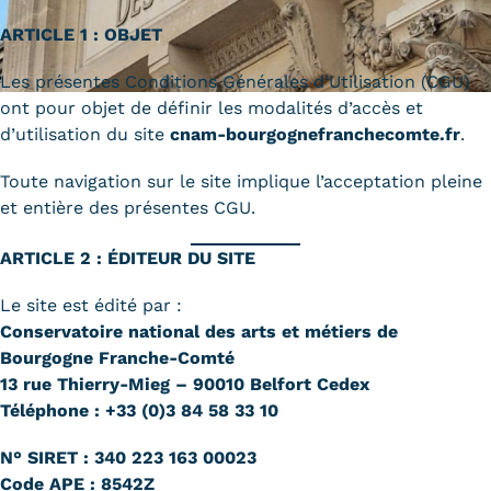
Carte lieux et centres Cnam en
ARTICLE 1 : OBJET
BFC
Les présentes Conditions Générales d’Utilisation (CGU)
ont pour objet de définir les modalités d’accès et
Nos centres administratifs
d’utilisation du site
cnam-bourgognefranchecomte.fr
.
Quoi de neuf au Cnam BFC?
Toute navigation sur le site implique l’acceptation pleine
Actualités
et entière des présentes CGU.
Agenda
ARTICLE 2 : ÉDITEUR DU SITE
Revue de presse
Le site est édité par :
Conservatoire national des arts et métiers de
Contact
Bourgogne Franche-Comté
13 rue Thierry-Mieg – 90010 Belfort Cedex
Contacts services
Téléphone : +33 (0)3 84 58 33 10
Formulaire de contact
N° SIRET : 340 223 163 00023
Formations
Code APE : 8542Z