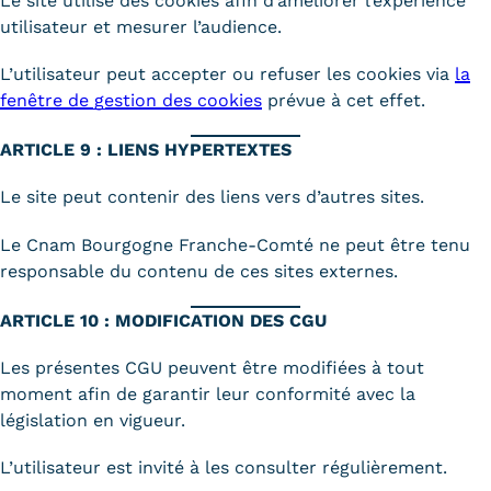
Le site utilise des cookies afin d’améliorer l’expérience
utilisateur et mesurer l’audience.
Tarifs
L’utilisateur peut accepter ou refuser les cookies via
la
Modalités de financement
fenêtre de gestion des cookies
prévue à cet effet.
Infos entreprises
ARTICLE 9 : LIENS HYPERTEXTES
Former ses salariés
Le site peut contenir des liens vers d’autres sites.
Accueillir un alternant ?
Le Cnam Bourgogne Franche-Comté ne peut être tenu
responsable du contenu de ces sites externes.
Taxe d'apprentissage
Infos enseignants
ARTICLE 10 : MODIFICATION DES CGU
Être enseignant au Cnam
Les présentes CGU peuvent être modifiées à tout
moment afin de garantir leur conformité avec la
Infos partenaires
législation en vigueur.
Liste des partenaires
L’utilisateur est invité à les consulter régulièrement.
Communication