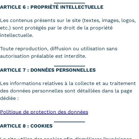
Statistiques
ARTICLE 6 : PROPRIÉTÉ INTELLECTUELLE
FAQ
Les contenus présents sur le site (textes, images, logos,
etc.) sont protégés par le droit de la propriété
Lexique
intellectuelle.
Téléchargements
Toute reproduction, diffusion ou utilisation sans
autorisation préalable est interdite.
Qualiopi
ARTICLE 7 : DONNÉES PERSONNELLES
Le Cnam ICSV
Les informations relatives à la collecte et au traitement
Mobilité internationale et
des données personnelles sont détaillées dans la page
dédiée :
Erasmus
Politique de protection des données
Règlement intérieur
Infos élèves
ARTICLE 8 : COOKIES
Modalités d'inscription