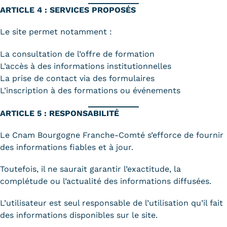
Validation des Acquis de
ARTICLE 4 : SERVICES PROPOSÉS
l'Expérience (VAE)
Le site permet notamment :
Validation des études
La consultation de l’offre de formation
supérieures (VES)
L’accès à des informations institutionnelles
La prise de contact via des formulaires
Validation des acquis
L’inscription à des formations ou événements
professionnels et personnels
ARTICLE 5 : RESPONSABILITÉ
(VAPP)
Le Cnam Bourgogne Franche-Comté s’efforce de fournir
Infos pratiques
des informations fiables et à jour.
Discrimination/égalité/mixité
Toutefois, il ne saurait garantir l’exactitude, la
complétude ou l’actualité des informations diffusées.
Handi'Cnam
L’utilisateur est seul responsable de l’utilisation qu’il fait
Témoignages
des informations disponibles sur le site.