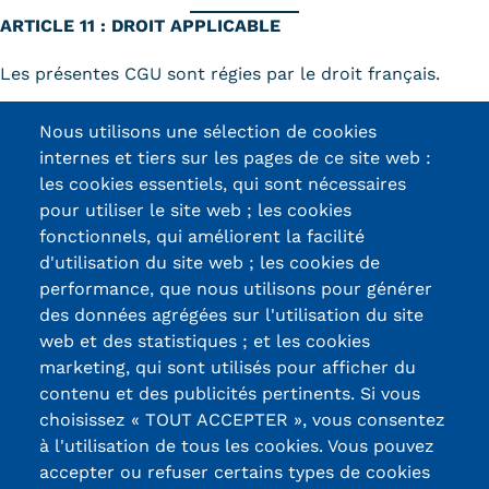
ARTICLE 11 : DROIT APPLICABLE
Kits communications Cnam
Les présentes CGU sont régies par le droit français.
Prospect
En cas de litige, et à défaut de résolution amiable, les
Fiche contact salons, forums,
Nous utilisons une sélection de cookies
tribunaux français seront seuls compétents.
internes et tiers sur les pages de ce site web :
JPO
les cookies essentiels, qui sont nécessaires
pour utiliser le site web ; les cookies
fonctionnels, qui améliorent la facilité
d'utilisation du site web ; les cookies de
Certifications /
performance, que nous utilisons pour générer
des données agrégées sur l'utilisation du site
Labels qualité
web et des statistiques ; et les cookies
marketing, qui sont utilisés pour afficher du
contenu et des publicités pertinents. Si vous
13, Rue Ernest
choisissez « TOUT ACCEPTER », vous consentez
Thierry-Mieg
à l'utilisation de tous les cookies. Vous pouvez
90010 BELFORT
accepter ou refuser certains types de cookies
Cedex