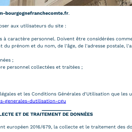
Qualiopi
ce
Le Cnam ICSV
m-bourgognefranchecomte.fr
.
ment à distance
Mobilité internationale e
on des Acquis de
Erasmus
ser aux utilisateurs du site :
ence (VAE)
Règlement intérieur
on des études
es à caractère personnel. Doivent être considérées comm
res (VES)
nt du prénom et du nom, de l'âge, de l'adresse postale, l'ad
Infos élèves
Modalités d'inscription
on des acquis
onnels et personnels
nées ;
Tarifs
e personnel collectées et traitées ;
Modalités de financeme
égales et les Conditions Générales d'Utilisation que les u
-generales-dutilisation-cgu
NOUS RECRUTONS
ESP
Navigation
LLECTE ET DE TRAITEMENT DE DONNÉES
secondaire
t européen 2016/679, la collecte et le traitement des don