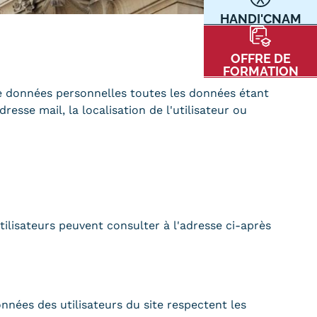
HANDI'CNAM
Communication
Kits communications Cnam
t
OFFRE DE
Prospect
FORMATION
Fiche contact salons, forums,
e données personnelles toutes les données étant
JPO
resse mail, la localisation de l'utilisateur ou
nt
tilisateurs peuvent consulter à l'adresse ci-après
ACE PRESSE/MÉDIAS
CARTE INTERACTIVE DES CENTRES
nées des utilisateurs du site respectent les