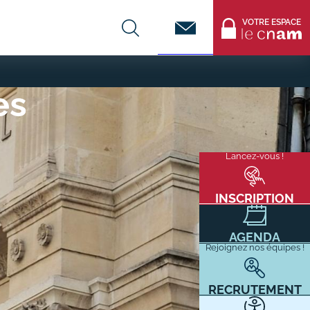
Contact
VOTRE ESPACE
CENTRES DE FORMATION
es
Infos entreprises
Lancez-vous !
Menu
mixité
Former ses salariés
flottant
Accueillir un alternant ?
INSCRIPTION
Taxe d'apprentissage
AGENDA
Infos enseignants
Rejoignez nos équipes !
Être enseignant au Cnam
Infos partenaires
RECRUTEMENT
Liste des partenaires