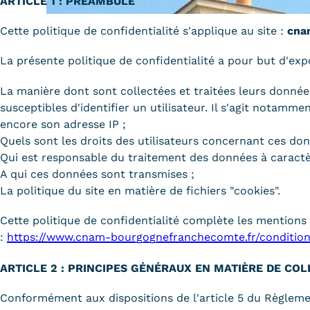
ARTICLE 1 : PRÉAMBULE
Alternan
Quoi de neuf au Cnam BFC?
Cette politique de confidentialité s'applique au site :
cna
Enseigne
Actualités
Validati
La présente politique de confidentialité a pour but d'expo
Agenda
l'Expéri
Revue de presse
Validati
La manière dont sont collectées et traitées leurs donné
supérieu
susceptibles d'identifier un utilisateur. Il s'agit notamme
Contact
encore son adresse IP ;
Validati
Contacts services
professi
Quels sont les droits des utilisateurs concernant ces don
Formulaire de contact
(VAPP)
Qui est responsable du traitement des données à caractèr
A qui ces données sont transmises ;
La politique du site en matière de fichiers "cookies".
Cette politique de confidentialité complète les mentions l
:
https://www.cnam-bourgognefranchecomte.fr/conditions
Mentions légales
RGPD
CGU
CGV
Cookies
Menu
ARTICLE 2 : PRINCIPES GÉNÉRAUX EN MATIÈRE DE CO
Mentions
Conformément aux dispositions de l'article 5 du Règlemen