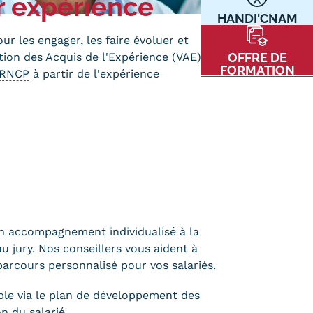
r expérience
HANDI'CNAM
Communication
Kits communications Cnam
our les engager, les faire évoluer et
t
tion des Acquis de l'Expérience (VAE)
OFFRE DE
Prospect
FORMATION
RNCP
à partir de l'expérience
Fiche contact salons, forums,
JPO
nt
 accompagnement individualisé à la
au jury. Nos conseillers vous aident à
ACE PRESSE/MÉDIAS
CARTE INTERACTIVE DES CENTRES
 parcours personnalisé pour vos salariés.
le via le plan de développement des
n du salarié.