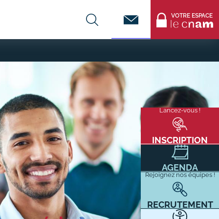
Contact
VOTRE ESPACE
CENTRES DE FORMATION
Infos entreprises
Lancez-vous !
Menu
mixité
Former ses salariés
flottant
Accueillir un alternant ?
INSCRIPTION
Taxe d'apprentissage
AGENDA
Infos enseignants
Rejoignez nos équipes !
Être enseignant au Cnam
Infos partenaires
RECRUTEMENT
Liste des partenaires