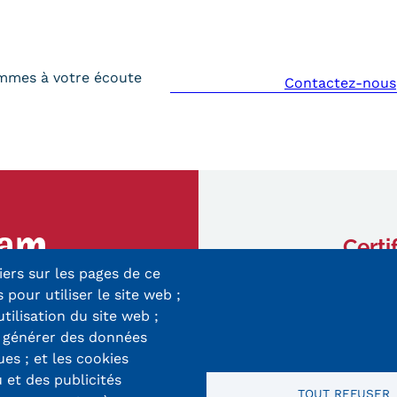
mmes à votre écoute
Contactez-nous
Certi
iers sur les pages de ce
ry-Mieg
 pour utiliser le site web ;
 Cedex
utilisation du site web ;
r générer des données
8 33 10
ues ; et les cookies
 et des publicités
TOUT REFUSER