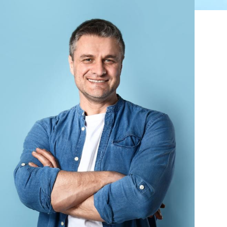
Alternan
Quoi de neuf au Cnam BFC?
Enseigne
Actualités
Validati
Agenda
l'Expéri
Revue de presse
Validati
supérieu
Contact
Validati
Contacts services
professi
Formulaire de contact
(VAPP)
Mentions légales
RGPD
CGU
CGV
Cookies
Menu
Mentions