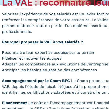
La
VAE
: reconnaître leu
Qualiopi
ce
Le Cnam ICSV
ment à distance
Valoriser l’expérience de vos salariés est un levier fort p
Mobilité internationale e
on des Acquis de
renforcer les compétences de votre structure. La Valida
Erasmus
ence (VAE)
permet d'obtenir tout ou partie d'un diplôme inscrit au
Règlement intérieur
professionnelle.
on des études
res (VES)
Infos élèves
Pourquoi proposer la VAE à vos salariés ?
Modalités d'inscription
on des acquis
onnels et personnels
Tarifs
Reconnaitre leur expertise acquise sur le terrain
Modalités de financeme
Fidéliser et motiver les équipes
Adapter les compétences aux évolutions de l'entreprise
Anticiper les besoins en gestion des compétences
Accompagnement par le Cnam BFC
Le Cnam propose un
VAE, depuis l'étude de faisabilité jusqu'à la préparation 
NOUS RECRUTONS
ESP
Navigation
identifier les certifications adaptées et à construire un
secondaire
Financement
Le coût de l’accompagnement est finançab
compétences, le
CPF
ou Transitions Pro selon la situatio