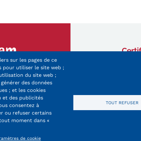
Certi
iers sur les pages de ce
ry-Mieg
 pour utiliser le site web ;
 Cedex
utilisation du site web ;
r générer des données
8 33 10
ues ; et les cookies
 et des publicités
TOUT REFUSER
vous consentez à
er ou refuser certains
 tout moment dans «
ramètres de cookie