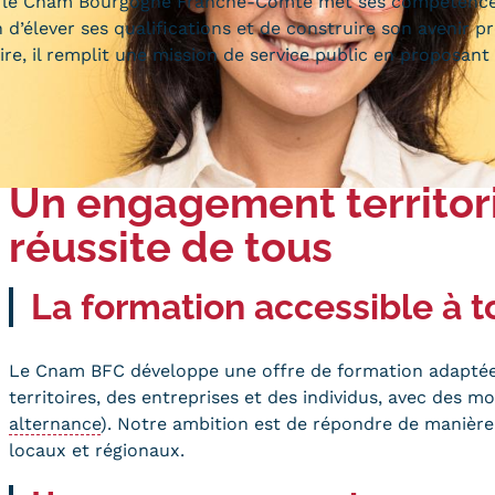
, le Cnam Bourgogne Franche-Comté met ses compétences e
Qualiopi
ce
d’élever ses qualifications et de construire son avenir pr
Le Cnam ICSV
ment à distance
ire, il remplit une mission de service public en proposant
Mobilité internationale e
on des Acquis de
Erasmus
ence (VAE)
Règlement intérieur
on des études
res (VES)
Infos élèves
Un engagement territori
Modalités d'inscription
on des acquis
onnels et personnels
Tarifs
réussite de tous
Modalités de financeme
La formation accessible à t
Le Cnam BFC développe une offre de formation adaptée 
territoires, des entreprises et des individus, avec des mod
NOUS RECRUTONS
ESP
Navigation
alternance
). Notre ambition est de répondre de manière
locaux et régionaux.
secondaire