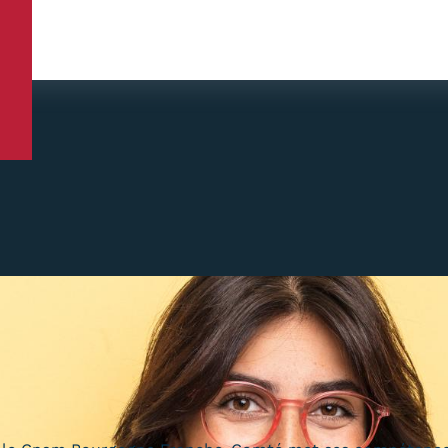
ORMATIONS
ENTREPRISES
s
Infos pratiques
votre formation
Discrimination/égalité/
FRE EN BFC
Handi'Cnam
FFRE NATIONALE
Témoignages
e national
Statistiques
nces, passerelles et
FAQ
e parcours
Lexique
d'enseignement
Téléchargements
n en présentiel