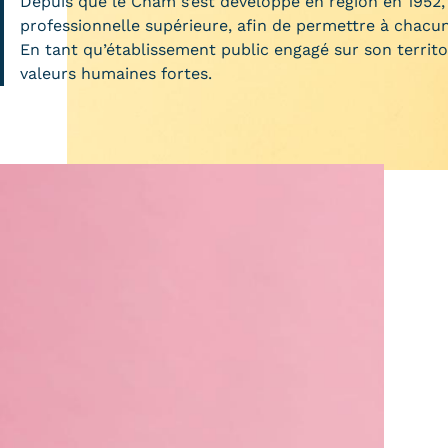
Depuis que le Cnam s’est développé en région en 1952
Alternan
professionnelle supérieure, afin de permettre à chacun 
Quoi de neuf au Cnam BFC?
Enseigne
En tant qu’établissement public engagé sur son territo
Actualités
valeurs humaines fortes.
Validati
Agenda
l'Expéri
Revue de presse
Validati
supérieu
Contact
Validati
Contacts services
professi
Formulaire de contact
(VAPP)
Mentions légales
RGPD
CGU
CGV
Cookies
Menu
Mentions