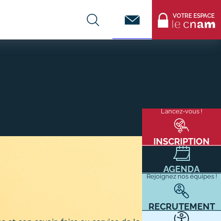
Contact
VOTRE ESPACE
CENTRES DE FORMATION
Infos entreprises
Lancez-vous !
Menu
mixité
Former ses salariés
flottant
Accueillir un alternant ?
INSCRIPTION
Taxe d'apprentissage
AGENDA
Infos enseignants
Rejoignez nos équipes !
Être enseignant au Cnam
Infos partenaires
RECRUTEMENT
Liste des partenaires