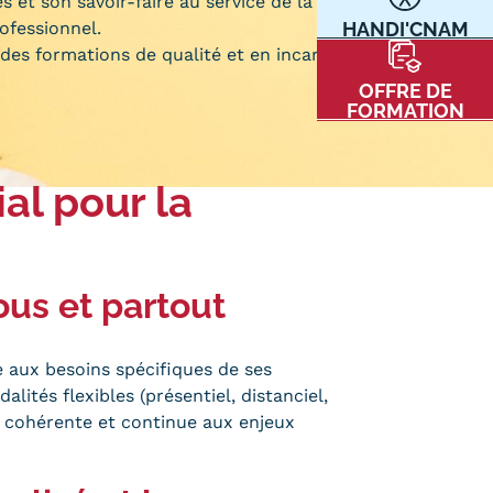
t son savoir-faire au service de la formation
ofessionnel.
HANDI'CNAM
Communication
 des formations de qualité et en incarnant des
Kits communications Cnam
t
OFFRE DE
Prospect
FORMATION
Fiche contact salons, forums,
JPO
al pour la
nt
ous et partout
aux besoins spécifiques de ses
alités flexibles (présentiel, distanciel,
ACE PRESSE/MÉDIAS
CARTE INTERACTIVE DES CENTRES
 cohérente et continue aux enjeux