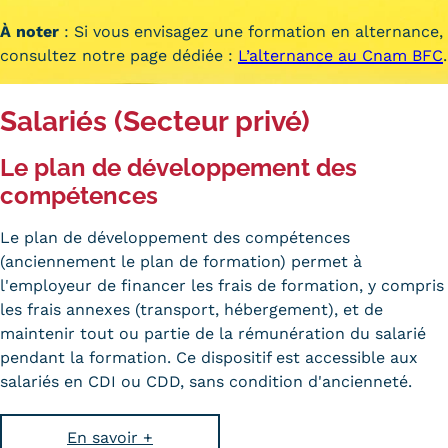
Carte lieux et centres Cnam en
À noter
: Si vous envisagez une formation en
alternance
,
consultez notre page dédiée :
L’alternance au Cnam BFC
.
BFC
Nos centres administratifs
Salariés (Secteur privé)
Quoi de neuf au Cnam BFC?
Le plan de développement des
Actualités
compétences
Agenda
Le plan de développement des compétences
(anciennement le plan de formation) permet à
Revue de presse
l'employeur de financer les frais de formation, y compris
les frais annexes (transport, hébergement), et de
Contact
maintenir tout ou partie de la rémunération du salarié
Contacts services
pendant la formation. Ce dispositif est accessible aux
salariés en CDI ou CDD, sans condition d'ancienneté.
Formulaire de contact
Formations
En savoir +