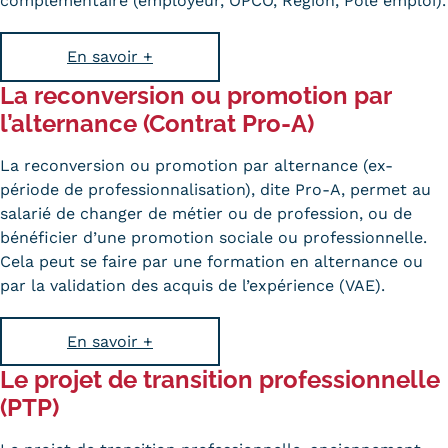
complémentaire (employeur,
OPCO
, Région, Pôle emploi).
Validation des Acquis de
l'Expérience (VAE)
En savoir +
Validation des études
La reconversion ou promotion par
l’alternance (Contrat Pro-A)
supérieures (VES)
La reconversion ou promotion par alternance (ex-
Validation des acquis
période de professionnalisation), dite Pro-A, permet au
professionnels et personnels
salarié de changer de métier ou de profession, ou de
bénéficier d’une promotion sociale ou professionnelle.
(VAPP)
Cela peut se faire par une formation en alternance ou
Infos pratiques
par la validation des acquis de l’expérience (VAE).
Discrimination/égalité/mixité
En savoir +
Handi'Cnam
Le projet de transition professionnelle
(PTP)
Témoignages