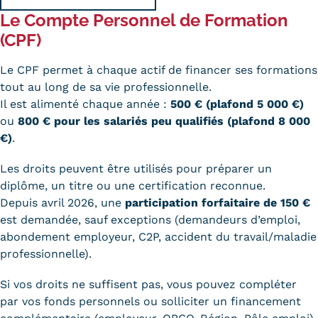
Le Compte Personnel de Formation
Trouver votre formation
(CPF)
OFFRE EN BFC
Le
CPF
permet à chaque actif de financer ses formations
OFFRE NATIONALE
tout au long de sa vie professionnelle.
Il est alimenté chaque année :
500 € (plafond 5 000 €)
Catalogue national
ou
800 € pour les salariés peu qualifiés (plafond 8 000
€)
.
Équivalences, passerelles et
Les droits peuvent être utilisés pour préparer un
suites de parcours
diplôme, un titre ou une
certification
reconnue.
Modalités d'enseignement
Depuis avril 2026, une
participation forfaitaire de 150 €
est demandée, sauf exceptions (demandeurs d’emploi,
Formation en présentiel
abondement employeur, C2P, accident du travail/maladie
professionnelle).
Alternance
Si vos droits ne suffisent pas, vous pouvez compléter
Enseignement à distance
par vos fonds personnels ou solliciter un financement