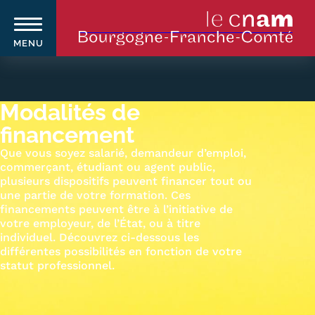
MENU
Aller
au
contenu
Modalités de
principal
financement
Que vous soyez salarié, demandeur d’emploi,
Qui sommes-nous ?
Navigation
commerçant, étudiant ou agent public,
plusieurs dispositifs peuvent financer tout ou
principale
Le Cnam
une partie de votre formation. Ces
financements peuvent être à l’initiative de
Le Cnam en Bourgogne Franche-
votre employeur, de l’État, ou à titre
individuel. Découvrez ci-dessous les
Comté
différentes possibilités en fonction de votre
statut professionnel.
Nos équipes Cnam BFC
Où sommes-nous ?