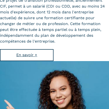
Le projet de transition professionnelle, anciennement
Statistiques
CIF, permet à un salarié (CDI ou CDD, avec au moins 24
mois d'expérience, dont 12 mois dans l'entreprise
FAQ
actuelle) de suivre une formation certifiante pour
changer de métier ou de profession. Cette formation
Lexique
peut être effectuée à temps partiel ou à temps plein,
Téléchargements
indépendamment du plan de développement des
compétences de l'entreprise.
Qualiopi
En savoir +
Le Cnam ICSV
Mobilité internationale et
Erasmus
Règlement intérieur
Infos élèves
Modalités d'inscription