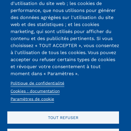
d'utilisation du site web ; les cookies de
Certifications /
performance, que nous utilisons pour générer
des données agrégées sur l'utilisation du site
Labels qualité
web et des statistiques ; et les cookies
marketing, qui sont utilisés pour afficher du
contenu et des publicités pertinents. Si vous
13, Rue Ernest
choisissez « TOUT ACCEPTER », vous consentez
Thierry-Mieg
à l'utilisation de tous les cookies. Vous pouvez
90010 BELFORT
accepter ou refuser certains types de cookies
Cedex
et révoquer votre consentement à tout
moment dans « Paramètres ».
03 84 58 33 10
Politique de confidentialité
Réseaux
Cookies : documentation
sociaux
Paramètres de cookie
TOUT REFUSER