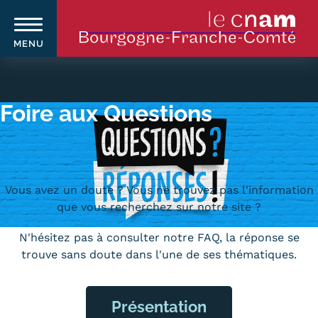
MENU
Aller
au
contenu
Foire aux Questions
principal
Qui sommes-nous ?
Navigation
principale
Le Cnam
Vous avez un doute ? Vous ne trouvez pas l'information
que vous recherchez sur notre site ?
Le Cnam en Bourgogne Franche-
N'hésitez pas à consulter notre FAQ, la réponse se
Comté
trouve sans doute dans l'une de ses thématiques.
Nos équipes Cnam BFC
Présentation
Où sommes-nous ?