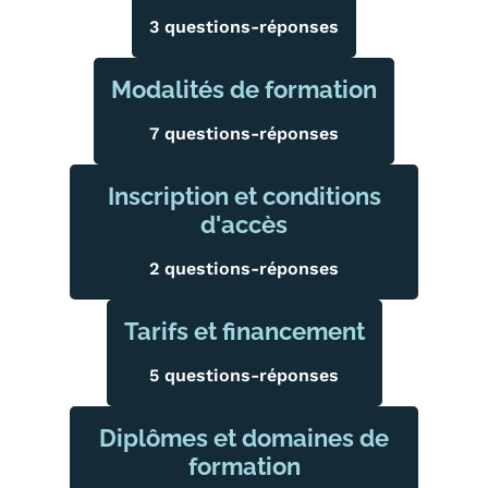
Carte lieux et centres Cnam en
3 questions-réponses
BFC
Modalités de formation
Nos centres administratifs
7 questions-réponses
Quoi de neuf au Cnam BFC?
Inscription et conditions
Actualités
d'accès
Agenda
2 questions-réponses
Revue de presse
Tarifs et financement
Contact
5 questions-réponses
Contacts services
Formulaire de contact
Diplômes et domaines de
formation
Formations