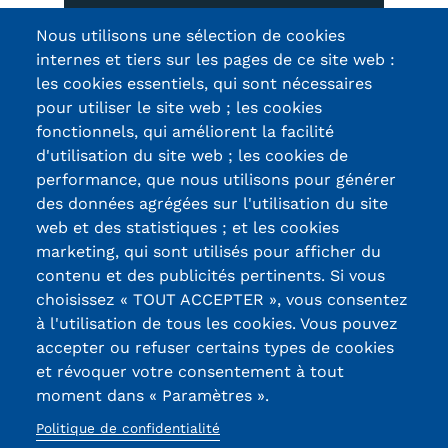
3 questions-réponses
Trouver votre formation
Nous utilisons une sélection de cookies
internes et tiers sur les pages de ce site web :
OFFRE EN BFC
les cookies essentiels, qui sont nécessaires
pour utiliser le site web ; les cookies
OFFRE NATIONALE
fonctionnels, qui améliorent la facilité
Catalogue national
d'utilisation du site web ; les cookies de
Certifications /
performance, que nous utilisons pour générer
Équivalences, passerelles et
des données agrégées sur l'utilisation du site
Labels qualité
web et des statistiques ; et les cookies
suites de parcours
marketing, qui sont utilisés pour afficher du
contenu et des publicités pertinents. Si vous
Modalités d'enseignement
13, Rue Ernest
choisissez « TOUT ACCEPTER », vous consentez
Thierry-Mieg
Formation en présentiel
à l'utilisation de tous les cookies. Vous pouvez
90010 BELFORT
accepter ou refuser certains types de cookies
Alternance
Cedex
et révoquer votre consentement à tout
moment dans « Paramètres ».
03 84 58 33 10
Enseignement à distance
Politique de confidentialité