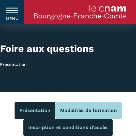
MENU
Aller
au
contenu
Foire aux questions
principal
Présentation
Qui sommes-nous ?
Navigation
principale
Le Cnam
Le Cnam en Bourgogne Franche-
Comté
Présentation
Modalités de formation
Nos équipes Cnam BFC
Inscription et conditions d'accès
Où sommes-nous ?