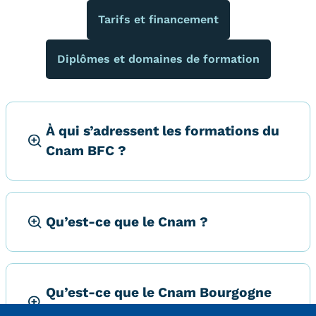
Carte lieux et centres Cnam en
Tarifs et financement
BFC
Diplômes et domaines de formation
Nos centres administratifs
Quoi de neuf au Cnam BFC?
Actualités
À qui s’adressent les formations du
Cnam BFC ?
Agenda
Revue de presse
Qu’est-ce que le Cnam ?
Contact
Contacts services
Formulaire de contact
Qu’est-ce que le Cnam Bourgogne
Formations
Franche-Comté ?