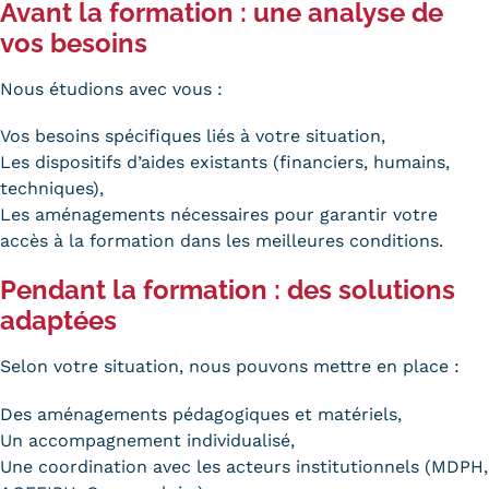
Avant la formation : une analyse de
Statistiques
vos besoins
FAQ
Nous étudions avec vous :
Lexique
Vos besoins spécifiques liés à votre situation,
Téléchargements
Les dispositifs d’aides existants (financiers, humains,
techniques),
Qualiopi
Les aménagements nécessaires pour garantir votre
accès à la formation dans les meilleures conditions.
Le Cnam ICSV
Pendant la formation : des solutions
Mobilité internationale et
adaptées
Erasmus
Selon votre situation, nous pouvons mettre en place :
Règlement intérieur
Des aménagements pédagogiques et matériels,
Un accompagnement individualisé,
Infos élèves
Une coordination avec les acteurs institutionnels (MDPH,
Modalités d'inscription