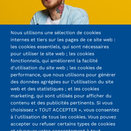
Kits communications Cnam
Prospect
Nous utilisons une sélection de cookies
Fiche contact salons, forums,
internes et tiers sur les pages de ce site web :
JPO
les cookies essentiels, qui sont nécessaires
pour utiliser le site web ; les cookies
fonctionnels, qui améliorent la facilité
d'utilisation du site web ; les cookies de
Certifications /
performance, que nous utilisons pour générer
des données agrégées sur l'utilisation du site
Labels qualité
web et des statistiques ; et les cookies
marketing, qui sont utilisés pour afficher du
contenu et des publicités pertinents. Si vous
13, Rue Ernest
choisissez « TOUT ACCEPTER », vous consentez
Thierry-Mieg
à l'utilisation de tous les cookies. Vous pouvez
90010 BELFORT
accepter ou refuser certains types de cookies
Cedex
et révoquer votre consentement à tout