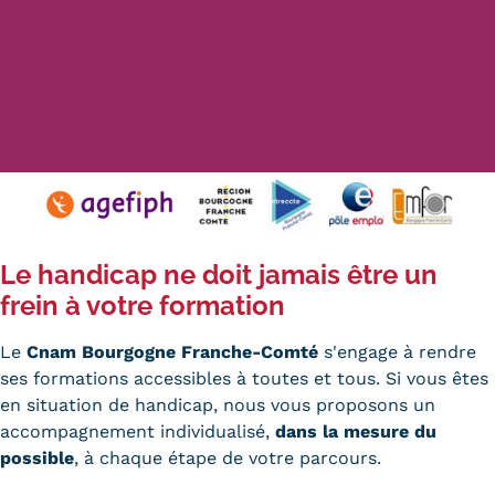
Validation des Acquis de
l'Expérience (VAE)
Validation des études
supérieures (VES)
Validation des acquis
professionnels et personnels
Le handicap ne doit jamais être un
(VAPP)
frein à votre formation
Infos pratiques
Le
Cnam Bourgogne Franche-Comté
s'engage à rendre
Discrimination/égalité/mixité
ses formations accessibles à toutes et tous. Si vous êtes
en situation de handicap, nous vous proposons un
Handi'Cnam
accompagnement individualisé,
dans la mesure du
Témoignages
possible
, à chaque étape de votre parcours.