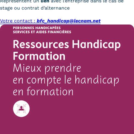
Représentent un
lien
avec l’entreprise dans le cas de
Trouver votre formation
stage ou contrat d’alternance
Votre contact :
bfc_handicap@lecnam.net
OFFRE EN BFC
OFFRE NATIONALE
Catalogue national
Équivalences, passerelles et
suites de parcours
Modalités d'enseignement
Formation en présentiel
Alternance
Enseignement à distance