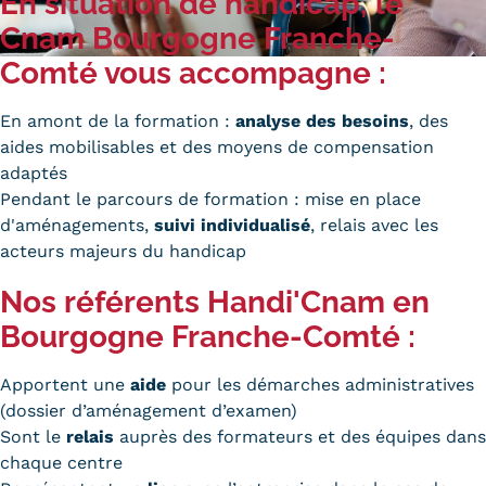
En situation de handicap, le
Carte lieux et centres Cnam en
Cnam Bourgogne Franche-
Comté vous accompagne :
BFC
Nos centres administratifs
En amont de la formation :
analyse des besoins
, des
aides mobilisables et des moyens de compensation
Quoi de neuf au Cnam BFC?
adaptés
Actualités
Pendant le parcours de formation : mise en place
d'aménagements,
suivi individualisé
, relais avec les
Agenda
acteurs majeurs du handicap
Nos référents Handi'Cnam en
Revue de presse
Bourgogne Franche-Comté :
Contact
Contacts services
Apportent une
aide
pour les démarches administratives
(dossier d’aménagement d’examen)
Formulaire de contact
Sont le
relais
auprès des formateurs et des équipes dans
chaque centre
Formations