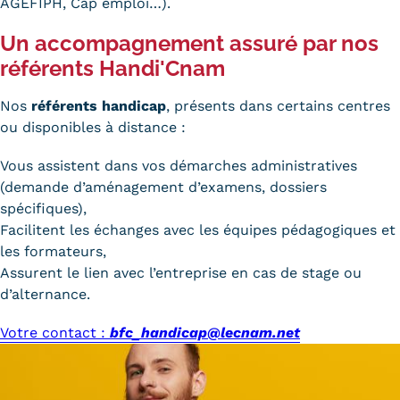
AGEFIPH
, Cap emploi…).
Tarifs
Un accompagnement assuré par nos
référents Handi'Cnam
Modalités de financement
Nos
référents handicap
, présents dans certains centres
Infos entreprises
ou disponibles à distance :
Former ses salariés
Vous assistent dans vos démarches administratives
Accueillir un alternant ?
(demande d’aménagement d’examens, dossiers
spécifiques),
Taxe d'apprentissage
Facilitent les échanges avec les équipes pédagogiques et
les formateurs,
Infos enseignants
Assurent le lien avec l’entreprise en cas de stage ou
Être enseignant au Cnam
d’alternance.
Infos partenaires
Votre contact :
bfc_handicap@lecnam.net
Liste des partenaires
Communication