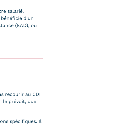
re salarié,
 bénéficie d’un
stance (EAD), ou
as recourir au CDI
 le prévoit, que
ns spécifiques. Il