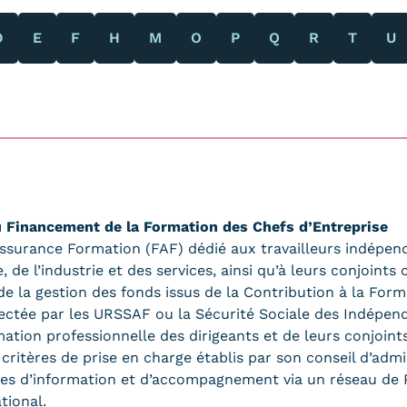
Qualiopi
ce
Le Cnam ICSV
D
E
F
H
M
O
P
Q
R
T
U
ment à distance
Mobilité internationale e
on des Acquis de
Erasmus
ence (VAE)
Règlement intérieur
on des études
res (VES)
Infos élèves
Modalités d'inscription
on des acquis
onnels et personnels
Tarifs
Modalités de financeme
u Financement de la Formation des Chefs d’Entreprise
Assurance Formation (FAF) dédié aux travailleurs indépen
de l’industrie et des services, ainsi qu’à leurs conjoints
 de la gestion des fonds issus de la Contribution à la For
lectée par les URSSAF ou la Sécurité Sociale des Indépen
NOUS RECRUTONS
ESP
mation professionnelle des dirigeants et de leurs conjoint
Navigation
critères de prise en charge établis par son conseil d’admin
secondaire
ces d’information et d’accompagnement via un réseau de P
ational.