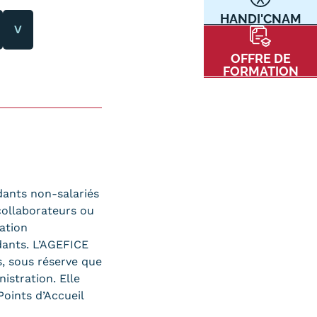
HANDI'CNAM
Communication
V
Kits communications Cnam
t
OFFRE DE
Prospect
FORMATION
Fiche contact salons, forums,
JPO
nt
dants non-salariés
 collaborateurs ou
mation
dants. L’AGEFICE
ACE PRESSE/MÉDIAS
CARTE INTERACTIVE DES CENTRES
s, sous réserve que
istration. Elle
oints d’Accueil