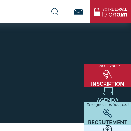
Contact
VOTRE ESPACE
CENTRES DE FORMATION
Infos entreprises
Lancez-vous !
Menu
mixité
Former ses salariés
flottant
Accueillir un alternant ?
INSCRIPTION
Taxe d'apprentissage
AGENDA
Infos enseignants
Rejoignez nos équipes !
Être enseignant au Cnam
Infos partenaires
RECRUTEMENT
Liste des partenaires