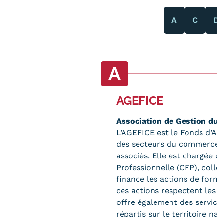
Alternan
Quoi de neuf au Cnam BFC?
A
C
Enseigne
Actualités
Validati
Agenda
l'Expéri
Revue de presse
Validati
A
supérieu
Contact
Validati
Contacts services
AGEFICE
professi
Formulaire de contact
(VAPP)
Association de Gestion d
L’AGEFICE est le Fonds d’
des secteurs du commerce, 
associés. Elle est chargée
Professionnelle (CFP), col
Mentions légales
RGPD
CGU
CGV
Cookies
finance les actions de for
Menu
ces actions respectent les 
Mentions
offre également des servi
répartis sur le territoire n