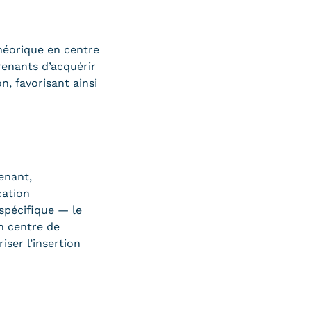
héorique en centre
renants d’acquérir
, favorisant ainsi
enant,
cation
 spécifique — le
n centre de
iser l’insertion