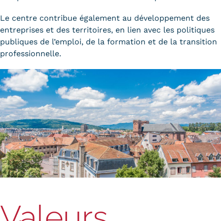
Validation des Acquis de
Le centre contribue également au développement des
l'Expérience (VAE)
entreprises et des territoires, en lien avec les politiques
publiques de l’emploi, de la formation et de la transition
Validation des études
professionnelle.
supérieures (VES)
Validation des acquis
professionnels et personnels
(VAPP)
Infos pratiques
Discrimination/égalité/mixité
Handi'Cnam
Valeurs
Témoignages