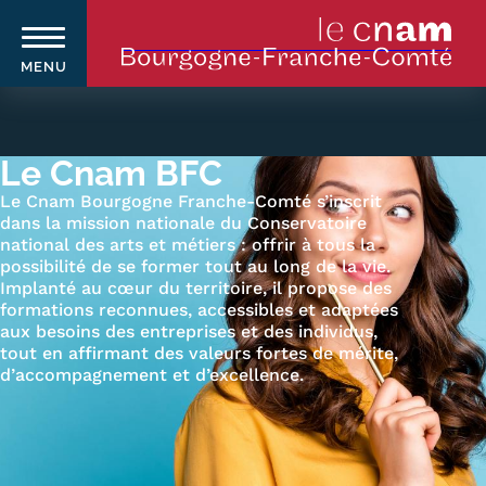
MENU
Aller
au
contenu
Le Cnam BFC
principal
Le Cnam Bourgogne Franche-Comté s’inscrit
dans la mission nationale du Conservatoire
national des arts et métiers : offrir à tous la
Qui sommes-nous ?
Navigation
possibilité de se former tout au long de la vie.
principale
Implanté au cœur du territoire, il propose des
Le Cnam
formations reconnues, accessibles et adaptées
aux besoins des entreprises et des individus,
Le Cnam en Bourgogne
tout en affirmant des valeurs fortes de mérite,
d’accompagnement et d’excellence.
Franche-Comté
Nos équipes Cnam BFC
Où sommes-nous ?