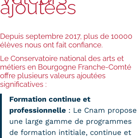
ajoutées
Statistiques
FAQ
Lexique
Depuis septembre 2017, plus de 10000
élèves nous ont fait confiance.
Téléchargements
Le Conservatoire national des arts et
Qualiopi
métiers en Bourgogne Franche-Comté
Le Cnam ICSV
offre plusieurs valeurs ajoutées
significatives :
Mobilité internationale et
Formation continue
et
Erasmus
professionnelle
: Le Cnam propose
Règlement intérieur
une large gamme de programmes
Infos élèves
de formation intitiale, continue et
Modalités d'inscription