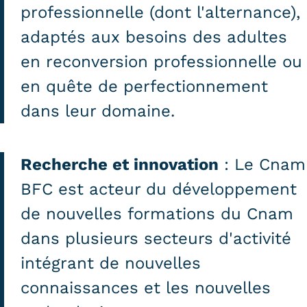
professionnelle (dont l'alternance),
Tarifs
adaptés aux besoins des adultes
Modalités de financement
en reconversion professionnelle ou
en quête de perfectionnement
Infos entreprises
dans leur domaine.
Former ses salariés
Accueillir un alternant ?
Recherche et innovation
: Le Cnam
Taxe d'apprentissage
BFC est acteur du développement
Infos enseignants
de nouvelles formations du Cnam
Être enseignant au Cnam
dans plusieurs secteurs d'activité
Infos partenaires
intégrant de nouvelles
Liste des partenaires
connaissances et les nouvelles
Communication