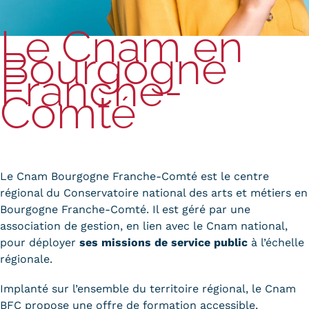
Carte lieux et centres Cnam en
Le Cnam en
BFC
Bourgogne
Franche-
Nos centres administratifs
Comté
Quoi de neuf au Cnam BFC?
Actualités
Agenda
Le Cnam Bourgogne Franche-Comté est le centre
Revue de presse
régional du Conservatoire national des arts et métiers en
Bourgogne Franche-Comté. Il est géré par une
Contact
association de gestion, en lien avec le Cnam national,
Contacts services
pour déployer
ses missions de service public
à l’échelle
régionale.
Formulaire de contact
Implanté sur l’ensemble du territoire régional, le Cnam
Formations
BFC propose une offre de formation accessible,