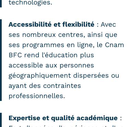
technologies.
Kits communications Cnam
Prospect
Accessibilité et flexibilité
: Avec
Fiche contact salons, forums,
ses nombreux centres, ainsi que
JPO
ses programmes en ligne, le Cnam
BFC rend l'éducation plus
accessible aux personnes
géographiquement dispersées ou
ayant des contraintes
professionnelles.
Expertise et qualité académique
: