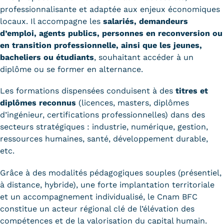
professionnalisante et adaptée aux enjeux économiques
Trouver votre formation
locaux. Il accompagne les
salariés, demandeurs
d’emploi, agents publics, personnes en reconversion ou
OFFRE EN BFC
en transition professionnelle, ainsi que les jeunes,
OFFRE NATIONALE
bacheliers ou étudiants
, souhaitant accéder à un
diplôme ou se former en
alternance
.
Catalogue national
Les formations dispensées conduisent à des
titres et
Équivalences, passerelles et
diplômes reconnus
(licences, masters, diplômes
d’ingénieur, certifications professionnelles) dans des
suites de parcours
secteurs stratégiques : industrie, numérique, gestion,
Modalités d'enseignement
ressources humaines, santé, développement durable,
etc.
Formation en présentiel
Grâce à des modalités pédagogiques souples (présentiel,
Alternance
à distance,
hybride
), une forte implantation territoriale
et un accompagnement individualisé, le Cnam BFC
Enseignement à distance
constitue un acteur régional clé de l’élévation des
compétences et de la valorisation du capital humain.