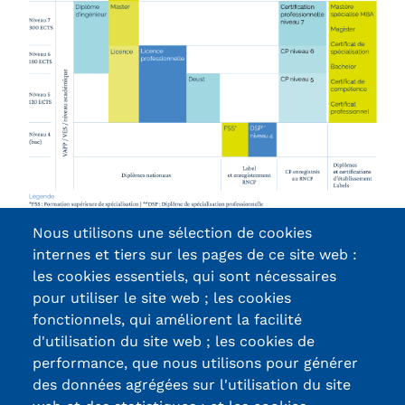
Statistiques
FAQ
Lexique
Téléchargements
Qualiopi
Le Cnam ICSV
Nous utilisons une sélection de cookies
Mobilité internationale et
internes et tiers sur les pages de ce site web :
Contactez-nous
les cookies essentiels, qui sont nécessaires
Erasmus
pour utiliser le site web ; les cookies
fonctionnels, qui améliorent la facilité
Règlement intérieur
d'utilisation du site web ; les cookies de
Certifications /
performance, que nous utilisons pour générer
Infos élèves
des données agrégées sur l'utilisation du site
Labels qualité
Modalités d'inscription