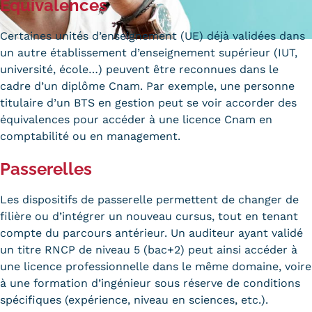
Équivalences
Carte lieux et centres Cnam en
Certaines unités d’enseignement (UE) déjà validées dans
BFC
un autre établissement d’enseignement supérieur (IUT,
université, école…) peuvent être reconnues dans le
Nos centres administratifs
cadre d’un diplôme Cnam. Par exemple, une personne
Quoi de neuf au Cnam BFC?
titulaire d’un BTS en gestion peut se voir accorder des
équivalences pour accéder à une licence Cnam en
Actualités
comptabilité ou en management.
Agenda
Passerelles
Revue de presse
Les dispositifs de passerelle permettent de changer de
filière ou d’intégrer un nouveau cursus, tout en tenant
Contact
compte du parcours antérieur. Un
auditeur
ayant validé
Contacts services
un titre
RNCP
de niveau 5 (bac+2) peut ainsi accéder à
une licence professionnelle dans le même domaine, voire
Formulaire de contact
à une formation d’ingénieur sous réserve de conditions
spécifiques (expérience, niveau en sciences, etc.).
Formations