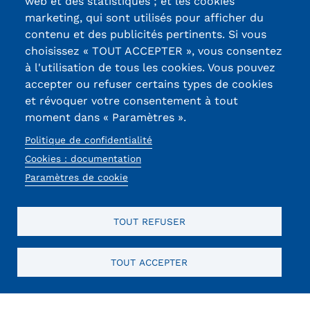
web et des statistiques ; et les cookies
marketing, qui sont utilisés pour afficher du
Tarifs
contenu et des publicités pertinents. Si vous
13, Rue Ernest
choisissez « TOUT ACCEPTER », vous consentez
Modalités de financement
Thierry-Mieg
à l'utilisation de tous les cookies. Vous pouvez
90010 BELFORT
accepter ou refuser certains types de cookies
Infos entreprises
Cedex
et révoquer votre consentement à tout
Former ses salariés
moment dans « Paramètres ».
03 84 58 33 10
Politique de confidentialité
Accueillir un alternant ?
Réseaux
Cookies : documentation
Taxe d'apprentissage
sociaux
Paramètres de cookie
Infos enseignants
TOUT REFUSER
Être enseignant au Cnam
Infos partenaires
TOUT ACCEPTER
Mentions légales
RGPD
CGU
CGV
Cookies
Menu
Liste des partenaires
Mentions
Communication