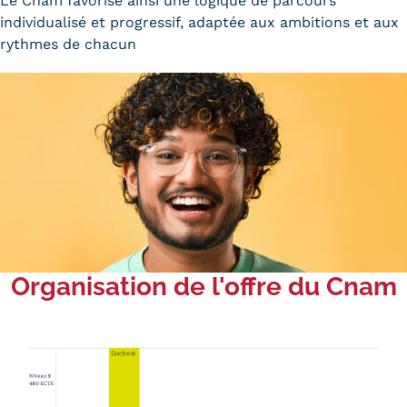
Le Cnam favorise ainsi une logique de parcours
Validation des Acquis de
individualisé et progressif, adaptée aux ambitions et aux
l'Expérience (VAE)
rythmes de chacun
Validation des études
supérieures (VES)
Validation des acquis
professionnels et personnels
(VAPP)
Infos pratiques
Organisation de l'offre du Cnam
Discrimination/égalité/mixité
Handi'Cnam
Témoignages