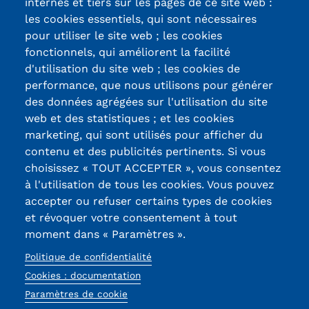
internes et tiers sur les pages de ce site web :
les cookies essentiels, qui sont nécessaires
pour utiliser le site web ; les cookies
fonctionnels, qui améliorent la facilité
d'utilisation du site web ; les cookies de
Certifications /
performance, que nous utilisons pour générer
des données agrégées sur l'utilisation du site
Labels qualité
web et des statistiques ; et les cookies
marketing, qui sont utilisés pour afficher du
contenu et des publicités pertinents. Si vous
13, Rue Ernest
choisissez « TOUT ACCEPTER », vous consentez
Thierry-Mieg
à l'utilisation de tous les cookies. Vous pouvez
90010 BELFORT
accepter ou refuser certains types de cookies
Cedex
et révoquer votre consentement à tout
moment dans « Paramètres ».
03 84 58 33 10
Politique de confidentialité
Réseaux
Cookies : documentation
sociaux
Paramètres de cookie