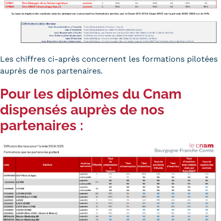
Statistiques
FAQ
Lexique
Les chiffres ci-après concernent les formations pilotées
auprès de nos partenaires.
Téléchargements
Pour les diplômes du Cnam
Qualiopi
dispensés auprès de nos
Le Cnam ICSV
partenaires :
Mobilité internationale et
Erasmus
Règlement intérieur
Infos élèves
Modalités d'inscription