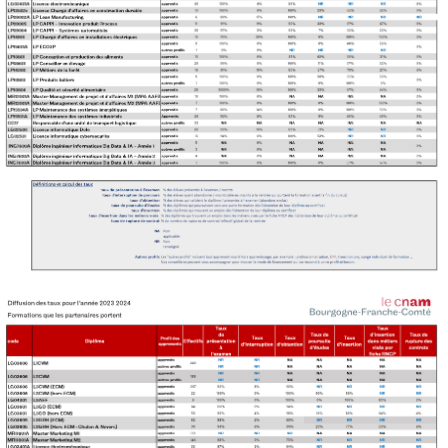
Tarifs
Modalités de financement
Infos entreprises
Former ses salariés
Accueillir un alternant ?
Taxe d'apprentissage
Infos enseignants
Être enseignant au Cnam
Infos partenaires
Liste des partenaires
Communication