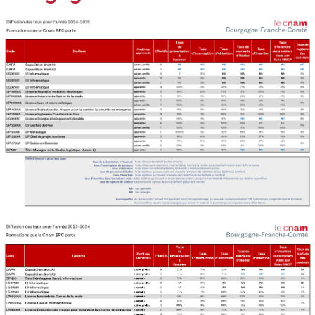
Trouver votre formation
OFFRE EN BFC
OFFRE NATIONALE
Catalogue national
Équivalences, passerelles et
suites de parcours
Modalités d'enseignement
Formation en présentiel
Alternance
Enseignement à distance