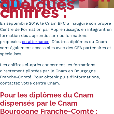
quelques
chiffres :
Carte lieux et centres Cnam en
BFC
En septembre 2019, le Cnam BFC a inauguré son propre
Nos centres administratifs
Centre de Formation par
Apprentissage
, en intégrant en
formation des apprentis sur nos formations
Quoi de neuf au Cnam BFC?
proposées
en alternance
. D'autres diplômes du Cnam
Actualités
sont également accessibles avec des CFA partenaires et
spécialisés.
Agenda
Les chiffres ci-après concernent les formations
Revue de presse
directement pilotées par le Cnam en Bourgogne
Franche-Comté. Pour obtenir plus d'informations,
Contact
contactez votre centre Cnam.
Contacts services
Pour les diplômes du Cnam
Formulaire de contact
dispensés par le Cnam
Bourgogne Franche-Comté :
Formations