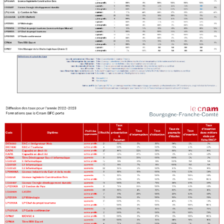
Validation des Acquis de
l'Expérience (VAE)
Validation des études
supérieures (VES)
Validation des acquis
professionnels et personnels
(VAPP)
Infos pratiques
Discrimination/égalité/mixité
Handi'Cnam
Témoignages