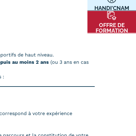
HANDI'CNAM
Communication
Kits communications Cnam
t
OFFRE DE
Prospect
FORMATION
Fiche contact salons, forums,
JPO
sportifs de haut niveau.
puis au moins 2 ans
(ou 3 ans en cas
nt
 :
ACE PRESSE/MÉDIAS
CARTE INTERACTIVE DES CENTRES
 correspond à votre expérience
 parcours et la constitution de votre