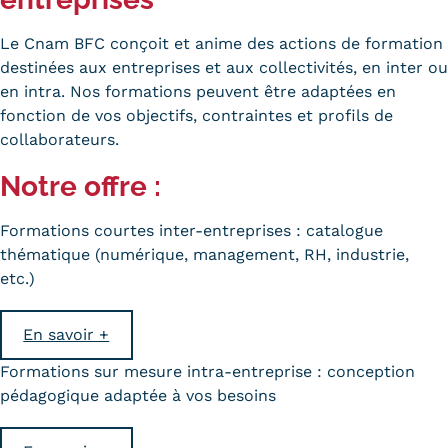
Validation des Acquis de
l'Expérience (VAE)
Le Cnam BFC conçoit et anime des actions de formation
destinées aux entreprises et aux collectivités, en inter ou
Validation des études
en intra. Nos formations peuvent être adaptées en
fonction de vos objectifs, contraintes et profils de
supérieures (VES)
collaborateurs.
Validation des acquis
Notre offre :
professionnels et personnels
Formations courtes inter-entreprises : catalogue
(VAPP)
thématique (numérique, management, RH, industrie,
etc.)
Infos pratiques
Discrimination/égalité/mixité
En savoir +
Handi'Cnam
Formations sur mesure intra-entreprise : conception
pédagogique adaptée à vos besoins
Témoignages