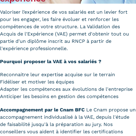
Carte lieux et centres Cnam en
Valoriser l’expérience de vos salariés est un levier fort
BFC
pour les engager, les faire évoluer et renforcer les
compétences de votre structure. La Validation des
Nos centres administratifs
Acquis de l'Expérience (VAE) permet d'obtenir tout ou
partie d'un diplôme inscrit au
RNCP
à partir de
Quoi de neuf au Cnam BFC?
l'expérience professionnelle.
Actualités
Pourquoi proposer la VAE à vos salariés ?
Agenda
Reconnaitre leur expertise acquise sur le terrain
Fidéliser et motiver les équipes
Revue de presse
Adapter les compétences aux évolutions de l'entreprise
Contact
Anticiper les besoins en gestion des compétences
Contacts services
Accompagnement par le Cnam BFC
Le Cnam propose un
accompagnement individualisé à la VAE, depuis l'étude
Formulaire de contact
de faisabilité jusqu'à la préparation au jury. Nos
conseillers vous aident à identifier les certifications
Formations