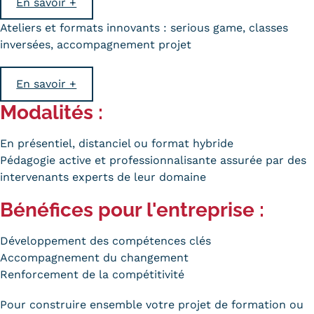
En savoir +
Statistiques
Ateliers et formats innovants : serious game, classes
FAQ
inversées, accompagnement projet
Lexique
En savoir +
Téléchargements
Modalités
:
Qualiopi
En
présentiel
, distanciel ou format
hybride
Pédagogie active et professionnalisante assurée par des
Le Cnam ICSV
intervenants experts de leur domaine
Mobilité internationale et
Bénéfices pour l'entreprise
:
Erasmus
Développement des compétences clés
Règlement intérieur
Accompagnement du changement
Renforcement de la compétitivité
Infos élèves
Pour construire ensemble votre projet de formation ou
Modalités d'inscription