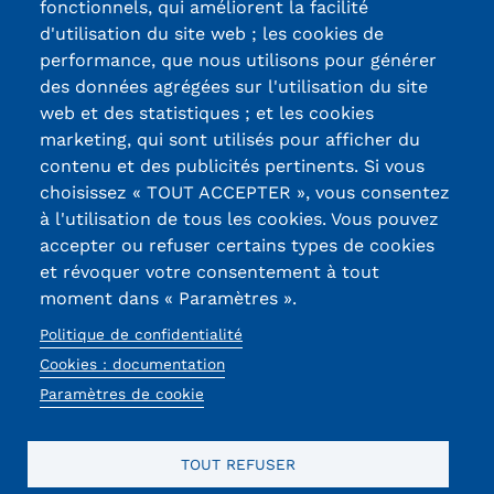
fonctionnels, qui améliorent la facilité
d'utilisation du site web ; les cookies de
Kits communications Cnam
Certifications /
performance, que nous utilisons pour générer
Prospect
des données agrégées sur l'utilisation du site
Labels qualité
web et des statistiques ; et les cookies
Fiche contact salons, forums,
marketing, qui sont utilisés pour afficher du
JPO
contenu et des publicités pertinents. Si vous
13, Rue Ernest
choisissez « TOUT ACCEPTER », vous consentez
Thierry-Mieg
à l'utilisation de tous les cookies. Vous pouvez
90010 BELFORT
accepter ou refuser certains types de cookies
Cedex
et révoquer votre consentement à tout
moment dans « Paramètres ».
03 84 58 33 10
Politique de confidentialité
Réseaux
Cookies : documentation
Paramètres de cookie
sociaux
TOUT REFUSER