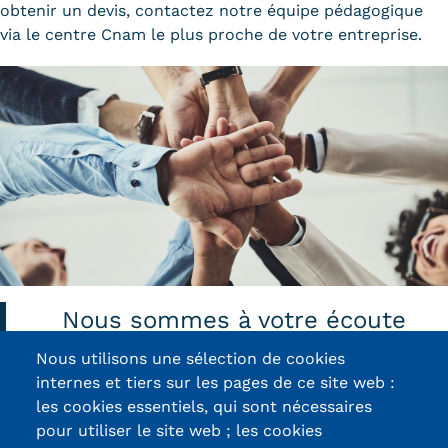
obtenir un devis, contactez notre équipe pédagogique
via le centre Cnam le plus proche de votre entreprise.
Tarifs
Modalités de financement
Infos entreprises
Former ses salariés
Accueillir un alternant ?
Taxe d'apprentissage
Infos enseignants
Nous sommes à votre écoute
Être enseignant au Cnam
Nous utilisons une sélection de cookies
Infos partenaires
internes et tiers sur les pages de ce site web :
Contactez-nous
Liste des partenaires
les cookies essentiels, qui sont nécessaires
pour utiliser le site web ; les cookies
Communication