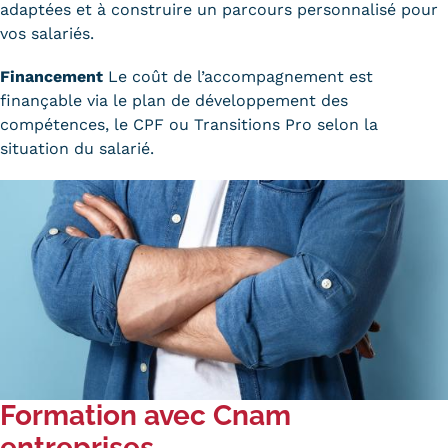
adaptées et à construire un parcours personnalisé pour
Trouver votre formation
vos salariés.
OFFRE EN BFC
Financement
Le coût de l’accompagnement est
finançable via le plan de développement des
OFFRE NATIONALE
compétences, le
CPF
ou Transitions Pro selon la
situation du salarié.
Catalogue national
Équivalences, passerelles et
suites de parcours
Modalités d'enseignement
Formation en présentiel
Alternance
Enseignement à distance
Formation avec Cnam
entreprises