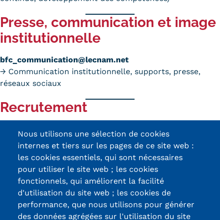
Validation des Acquis de
Presse, communication et image
l'Expérience (VAE)
institutionnelle
Validation des études
bfc_communication@lecnam.net
supérieures (VES)
→ Communication institutionnelle, supports, presse,
Validation des acquis
réseaux sociaux
professionnels et personnels
Recrutement
(VAPP)
bfc_recrutement@lecnam.net
Nous utilisons une sélection de cookies
Infos pratiques
→ Recrutement interne et candidatures spontanées
internes et tiers sur les pages de ce site web :
les cookies essentiels, qui sont nécessaires
Discrimination/égalité/mixité
pour utiliser le site web ; les cookies
Handi'Cnam
fonctionnels, qui améliorent la facilité
d'utilisation du site web ; les cookies de
Certifications /
Témoignages
performance, que nous utilisons pour générer
des données agrégées sur l'utilisation du site