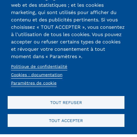
Labels qualité
Statistiques
web et des statistiques ; et les cookies
marketing, qui sont utilisés pour afficher du
FAQ
contenu et des publicités pertinents. Si vous
13, Rue Ernest
choisissez « TOUT ACCEPTER », vous consentez
Lexique
Thierry-Mieg
à l'utilisation de tous les cookies. Vous pouvez
90010 BELFORT
accepter ou refuser certains types de cookies
Téléchargements
Cedex
et révoquer votre consentement à tout
moment dans « Paramètres ».
Qualiopi
03 84 58 33 10
Politique de confidentialité
Le Cnam ICSV
Réseaux
Cookies : documentation
Paramètres de cookie
sociaux
Mobilité internationale et
Erasmus
TOUT REFUSER
Règlement intérieur
TOUT ACCEPTER
Infos élèves
Mentions légales
RGPD
CGU
CGV
Cookies
Menu
Modalités d'inscription