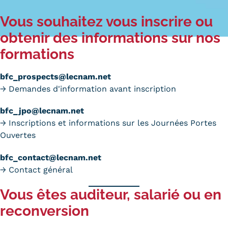
Carte lieux et centres Cnam en
Vous souhaitez vous inscrire ou
BFC
obtenir des informations sur nos
formations
Nos centres administratifs
Quoi de neuf au Cnam BFC?
bfc_prospects@lecnam.net
→ Demandes d'information avant inscription
Actualités
bfc_jpo@lecnam.net
Agenda
→ Inscriptions et informations sur les Journées Portes
Ouvertes
Revue de presse
bfc_contact@lecnam.net
Contact
→ Contact général
Contacts services
Vous êtes
auditeur
, salarié ou en
Formulaire de contact
reconversion
Formations