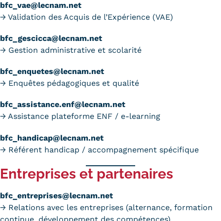
bfc_vae@lecnam.net
Trouver votre formation
→ Validation des Acquis de l’Expérience (VAE)
OFFRE EN BFC
bfc_gescicca@lecnam.net
→ Gestion administrative et scolarité
OFFRE NATIONALE
bfc_enquetes@lecnam.net
Catalogue national
→ Enquêtes pédagogiques et qualité
Équivalences, passerelles et
bfc_assistance.enf@lecnam.net
→ Assistance plateforme
ENF
/
e-learning
suites de parcours
Modalités d'enseignement
bfc_handicap@lecnam.net
→ Référent handicap / accompagnement spécifique
Formation en présentiel
Entreprises et partenaires
Alternance
bfc_entreprises@lecnam.net
Enseignement à distance
→ Relations avec les entreprises (alternance,
formation
continue
, développement des compétences)