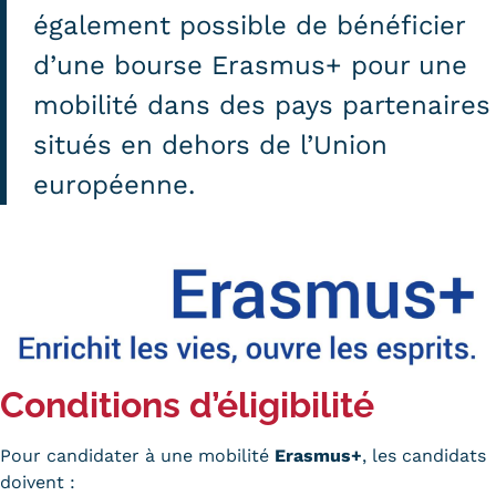
également possible de bénéficier
Tarifs
d’une bourse Erasmus+ pour une
Modalités de financement
mobilité dans des pays partenaires
Infos entreprises
situés en dehors de l’Union
Former ses salariés
européenne.
Accueillir un alternant ?
Taxe d'apprentissage
Infos enseignants
Être enseignant au Cnam
Conditions d’éligibilité
Infos partenaires
Liste des partenaires
Pour candidater à une mobilité
Erasmus+
, les candidats
doivent :
Communication