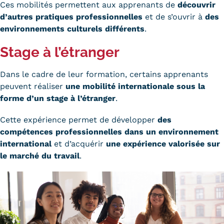
Validation des Acquis de
Ces mobilités permettent aux apprenants de
découvrir
d’autres pratiques professionnelles
et de s’ouvrir à
des
l'Expérience (VAE)
environnements culturels différents
.
Validation des études
Stage à l’étranger
supérieures (VES)
Dans le cadre de leur formation, certains apprenants
Validation des acquis
peuvent réaliser
une mobilité internationale sous la
forme d’un stage à l’étranger
.
professionnels et personnels
Cette expérience permet de développer
des
(VAPP)
compétences professionnelles dans un environnement
Infos pratiques
international
et d’acquérir
une expérience valorisée sur
le marché du travail
.
Discrimination/égalité/mixité
Handi'Cnam
Témoignages