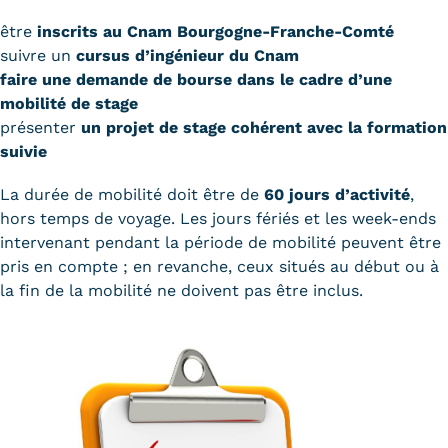
être
inscrits au Cnam Bourgogne-Franche-Comté
Kits communications Cnam
suivre un
cursus d’ingénieur du Cnam
Prospect
faire une demande de bourse dans le cadre d’une
mobilité de stage
Fiche contact salons, forums,
présenter
un projet de stage cohérent avec la formation
JPO
suivie
La durée de mobilité doit être de
60 jours d’activité
,
hors temps de voyage. Les jours fériés et les week-ends
intervenant pendant la période de mobilité peuvent être
pris en compte ; en revanche, ceux situés au début ou à
la fin de la mobilité ne doivent pas être inclus.