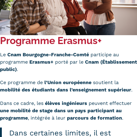
Statistiques
FAQ
Lexique
Programme
Erasmus+
Téléchargements
Le
Cnam Bourgogne-Franche-Comté
participe au
Qualiopi
programme
Erasmus+
porté par le
Cnam (Établissement
public)
.
Le Cnam ICSV
Ce programme de
l’Union européenne
soutient la
Mobilité internationale et
mobilité des étudiants dans l’enseignement supérieur
.
Erasmus
Dans ce cadre, les
élèves ingénieurs
peuvent effectuer
une mobilité de stage dans un pays participant au
Règlement intérieur
programme
, intégrée à leur
parcours de formation
.
Infos élèves
Dans certaines limites, il est
Modalités d'inscription