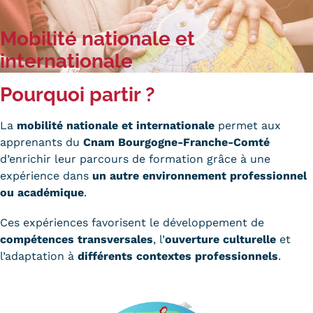
Carte lieux et centres Cnam en
Mobilité nationale et
BFC
internationale
Nos centres administratifs
Pourquoi partir ?
Quoi de neuf au Cnam BFC?
La
mobilité nationale et internationale
permet aux
Actualités
apprenants du
Cnam Bourgogne-Franche-Comté
d’enrichir leur parcours de formation grâce à une
Agenda
expérience dans
un autre environnement professionnel
Revue de presse
ou académique
.
Contact
Ces expériences favorisent le développement de
compétences transversales
, l’
ouverture culturelle
et
Contacts services
l’adaptation à
différents contextes professionnels
.
Formulaire de contact
Formations