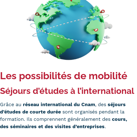
Trouver votre formation
OFFRE EN BFC
OFFRE NATIONALE
Catalogue national
Équivalences, passerelles et
suites de parcours
Les possibilités de mobilité
Modalités d'enseignement
Séjours d’études à l’international
Formation en présentiel
Grâce au
réseau international du Cnam
, des
séjours
Alternance
d’études de courte durée
sont organisés pendant la
formation. Ils comprennent généralement des
cours,
Enseignement à distance
des séminaires et des visites d’entreprises
.