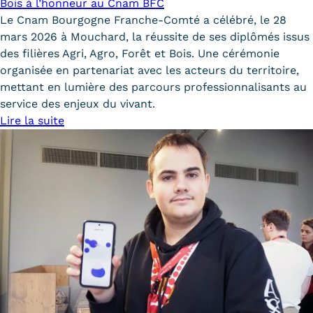
Bois à l’honneur au Cnam BFC
Le Cnam Bourgogne Franche-Comté a célébré, le 28
Tarifs
mars 2026 à Mouchard, la réussite de ses diplômés issus
des filières Agri, Agro, Forêt et Bois. Une cérémonie
Modalités de financement
organisée en partenariat avec les acteurs du territoire,
Infos entreprises
mettant en lumière des parcours professionnalisants au
service des enjeux du vivant.
Former ses salariés
Lire la suite
Accueillir un alternant ?
Taxe d'apprentissage
Infos enseignants
Être enseignant au Cnam
Infos partenaires
Liste des partenaires
Communication