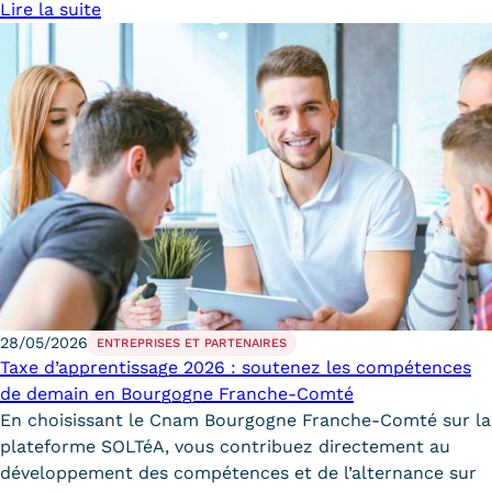
Lire la suite
Trouver votre formation
OFFRE EN BFC
OFFRE NATIONALE
Catalogue national
Équivalences, passerelles et
suites de parcours
Modalités d'enseignement
28/05/2026
Formation en présentiel
ENTREPRISES ET PARTENAIRES
Taxe d’apprentissage 2026 : soutenez les compétences
de demain en Bourgogne Franche-Comté
Alternance
En choisissant le Cnam Bourgogne Franche-Comté sur la
Enseignement à distance
plateforme SOLTéA, vous contribuez directement au
développement des compétences et de l’alternance sur