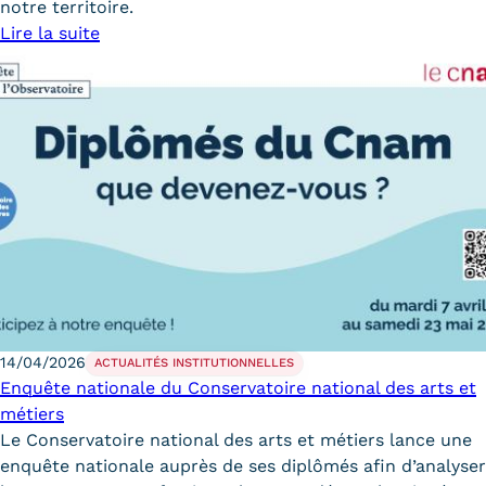
Validation des Acquis de
notre territoire.
Lire la suite
l'Expérience (VAE)
Validation des études
supérieures (VES)
Validation des acquis
professionnels et personnels
(VAPP)
Infos pratiques
Discrimination/égalité/mixité
14/04/2026
ACTUALITÉS INSTITUTIONNELLES
Enquête nationale du Conservatoire national des arts et
Handi'Cnam
métiers
Le Conservatoire national des arts et métiers lance une
Témoignages
enquête nationale auprès de ses diplômés afin d’analyser