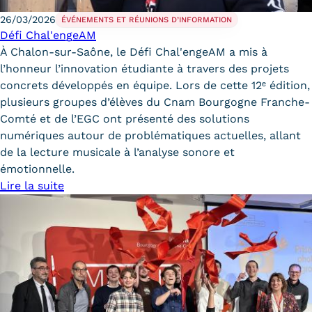
26/03/2026
ÉVÉNEMENTS ET RÉUNIONS D’INFORMATION
Kits communications Cnam
Défi Chal'engeAM
Prospect
À Chalon-sur-Saône, le Défi Chal'engeAM a mis à
l’honneur l’innovation étudiante à travers des projets
Fiche contact salons, forums,
concrets développés en équipe. Lors de cette 12ᵉ édition,
plusieurs groupes d’élèves du Cnam Bourgogne Franche-
JPO
Comté et de l’EGC ont présenté des solutions
numériques autour de problématiques actuelles, allant
de la lecture musicale à l’analyse sonore et
émotionnelle.
Lire la suite