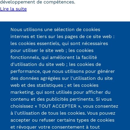
développement de compétences.
Lire la suite
Page
1
Page
2
Page
Suivant ›
Dernière
Dernier »
Nous utilisons une sélection de cookies
Pagination
suivante
page
internes et tiers sur les pages de ce site web :
les cookies essentiels, qui sont nécessaires
pour utiliser le site web ; les cookies
fonctionnels, qui améliorent la facilité
d'utilisation du site web ; les cookies de
Certifications /
performance, que nous utilisons pour générer
des données agrégées sur l'utilisation du site
Labels qualité
web et des statistiques ; et les cookies
marketing, qui sont utilisés pour afficher du
contenu et des publicités pertinents. Si vous
13, Rue Ernest
choisissez « TOUT ACCEPTER », vous consentez
Thierry-Mieg
à l'utilisation de tous les cookies. Vous pouvez
90010 BELFORT
accepter ou refuser certains types de cookies
Cedex
et révoquer votre consentement à tout