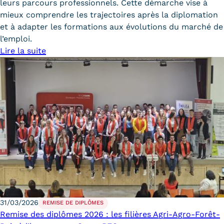
leurs parcours professionnels. Cette démarche vise à
Statistiques
mieux comprendre les trajectoires après la diplomation
et à adapter les formations aux évolutions du marché de
FAQ
l’emploi.
Lexique
Lire la suite
Téléchargements
Qualiopi
Le Cnam ICSV
Mobilité internationale et
Erasmus
Règlement intérieur
Infos élèves
31/03/2026
REMISE DE DIPLÔMES
Remise des diplômes 2026 : les filières Agri-Agro-Forêt-
Modalités d'inscription