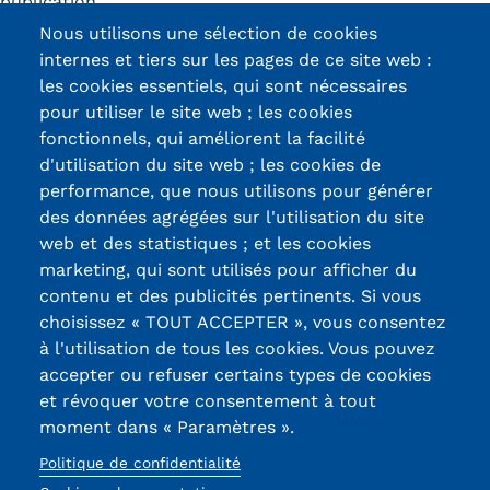
publication.
Validation des Acquis de
Nous utilisons une sélection de cookies
l'Expérience (VAE)
MAJ Mars 2026
internes et tiers sur les pages de ce site web :
les cookies essentiels, qui sont nécessaires
Validation des études
pour utiliser le site web ; les cookies
supérieures (VES)
fonctionnels, qui améliorent la facilité
d'utilisation du site web ; les cookies de
Certifications /
Validation des acquis
performance, que nous utilisons pour générer
des données agrégées sur l'utilisation du site
Labels qualité
professionnels et personnels
web et des statistiques ; et les cookies
(VAPP)
marketing, qui sont utilisés pour afficher du
contenu et des publicités pertinents. Si vous
13, Rue Ernest
Infos pratiques
choisissez « TOUT ACCEPTER », vous consentez
Thierry-Mieg
à l'utilisation de tous les cookies. Vous pouvez
Discrimination/égalité/mixité
90010 BELFORT
accepter ou refuser certains types de cookies
Cedex
et révoquer votre consentement à tout
Handi'Cnam
moment dans « Paramètres ».
03 84 58 33 10
Témoignages
Politique de confidentialité
Réseaux