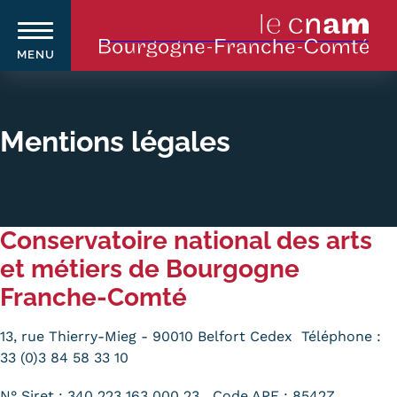
MENU
Aller
au
contenu
Mentions légales
principal
Qui sommes-nous ?
Navigation
Conservatoire national des arts
principale
Le Cnam
et métiers de Bourgogne
Le Cnam en Bourgogne Franche-
Franche-Comté
Comté
13, rue Thierry-Mieg - 90010 Belfort Cedex Téléphone :
Nos équipes Cnam BFC
33 (0)3 84 58 33 10
Où sommes-nous ?
N° Siret : 340 223 163 000 23 Code APE : 8542Z