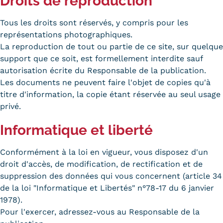
Droits de reproduction
Trouver votre formation
Tous les droits sont réservés, y compris pour les
représentations photographiques.
OFFRE EN BFC
La reproduction de tout ou partie de ce site, sur quelque
OFFRE NATIONALE
support que ce soit, est formellement interdite sauf
autorisation écrite du Responsable de la publication.
Catalogue national
Les documents ne peuvent faire l'objet de copies qu'à
titre d'information, la copie étant réservée au seul usage
Équivalences, passerelles et
privé.
suites de parcours
Informatique et liberté
Modalités d'enseignement
Conformément à la loi en vigueur, vous disposez d'un
Formation en présentiel
droit d'accès, de modification, de rectification et de
suppression des données qui vous concernent (article 34
Alternance
de la loi "Informatique et Libertés" n°78-17 du 6 janvier
1978).
Enseignement à distance
Pour l'exercer, adressez-vous au Responsable de la