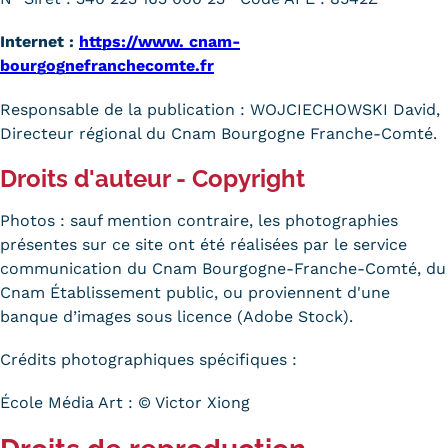
Carte lieux et centres Cnam en
Internet :
https://www. cnam-
BFC
bourgognefranchecomte.fr
Nos centres administratifs
Responsable de la publication : WOJCIECHOWSKI David,
Directeur régional du Cnam Bourgogne Franche-Comté.
Quoi de neuf au Cnam BFC?
Droits d'auteur - Copyright
Actualités
Photos : sauf mention contraire, les photographies
Agenda
présentes sur ce site ont été réalisées par le service
communication du Cnam Bourgogne-Franche-Comté, du
Revue de presse
Cnam Établissement public, ou proviennent d'une
Contact
banque d’images sous licence (Adobe Stock).
Contacts services
Crédits photographiques spécifiques :
Formulaire de contact
École Média Art : © Victor Xiong
Formations