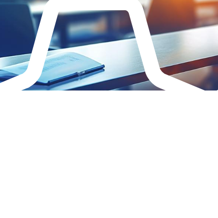
Qualiopi
ce
Le Cnam ICSV
ment à distance
Mobilité internationale e
on des Acquis de
Erasmus
ence (VAE)
Règlement intérieur
on des études
res (VES)
Infos élèves
Modalités d'inscription
on des acquis
onnels et personnels
Tarifs
Modalités de financeme
NOUS RECRUTONS
ESP
Navigation
secondaire