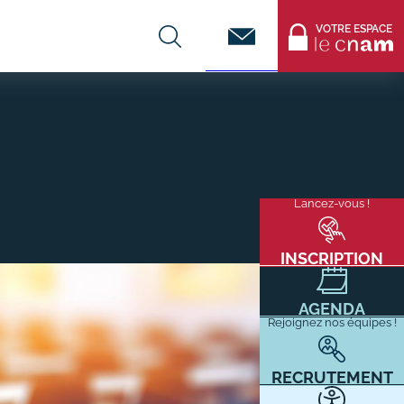
Contact
VOTRE ESPACE
CENTRES DE FORMATION
Infos entreprises
Lancez-vous !
Menu
mixité
Former ses salariés
flottant
Accueillir un alternant ?
INSCRIPTION
Taxe d'apprentissage
AGENDA
Infos enseignants
Rejoignez nos équipes !
Être enseignant au Cnam
Infos partenaires
RECRUTEMENT
Liste des partenaires