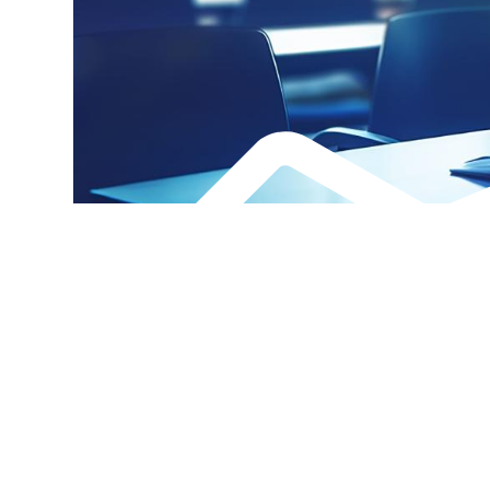
Alternan
Quoi de neuf au Cnam BFC?
Enseigne
Actualités
Validati
Agenda
l'Expéri
Revue de presse
Validati
supérieu
Contact
Validati
Contacts services
professi
Formulaire de contact
(VAPP)
Mentions légales
RGPD
CGU
CGV
Cookies
Menu
Mentions