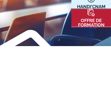
HANDI'CNAM
Communication
Kits communications Cnam
t
OFFRE DE
Prospect
FORMATION
Fiche contact salons, forums,
JPO
nt
ACE PRESSE/MÉDIAS
CARTE INTERACTIVE DES CENTRES