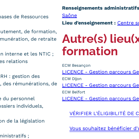
Renseignements administratifs 
Saône
 bases de Ressources
Lieu d'enseignement :
Centre s
crutement, de formation,
Autre(s) lieu(
émunération, de retraite
formation
n interne et les NTIC ;
es relations
ECM Besançon
LICENCE - Gestion parcours Ge
 RH : gestion des
ECM Dijon
, des rémunérations, de
LICENCE - Gestion parcours Ge
ECM Belfort
ve du personnel
LICENCE - Gestion parcours Ge
siers individuels,
VÉRIFIER L'ÉLIGIBILITÉ DE
on de la législation
Vous souhaitez bénéficier d
inistratifs ;