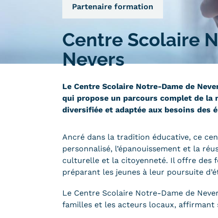
Qualiopi
Partenaire formation
ce
Le Cnam ICSV
ment à distance
Mobilité internationale e
Centre Scolaire 
on des Acquis de
Erasmus
ence (VAE)
Nevers
Règlement intérieur
on des études
res (VES)
Infos élèves
Le Centre Scolaire Notre-Dame de Never
Modalités d'inscription
on des acquis
qui propose un parcours complet de la 
onnels et personnels
Tarifs
diversifiée et adaptée aux besoins des é
Modalités de financeme
Ancré dans la tradition éducative, ce ce
personnalisé, l’épanouissement et la réus
culturelle et la citoyenneté. Il offre de
préparant les jeunes à leur poursuite d’ét
NOUS RECRUTONS
ESP
Navigation
Le Centre Scolaire Notre-Dame de Nevers 
secondaire
familles et les acteurs locaux, affirmant s