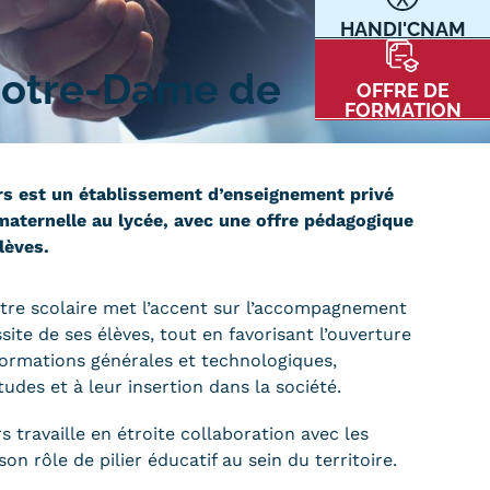
HANDI'CNAM
Communication
Kits communications Cnam
t
Notre-Dame de
OFFRE DE
Prospect
FORMATION
Fiche contact salons, forums,
JPO
s est un établissement d’enseignement privé
maternelle au lycée, avec une offre pédagogique
lèves.
nt
ntre scolaire met l’accent sur l’accompagnement
site de ses élèves, tout en favorisant l’ouverture
s formations générales et technologiques,
udes et à leur insertion dans la société.
ACE PRESSE/MÉDIAS
CARTE INTERACTIVE DES CENTRES
travaille en étroite collaboration avec les
on rôle de pilier éducatif au sein du territoire.