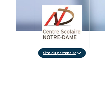
Alternan
Quoi de neuf au Cnam BFC?
Enseigne
Actualités
Validati
Agenda
l'Expéri
Revue de presse
Validati
supérieu
Contact
Validati
Contacts services
professi
Formulaire de contact
Site
(VAPP)
Site du partenaire
du
partenaire
Mentions légales
RGPD
CGU
CGV
Cookies
Menu
Mentions