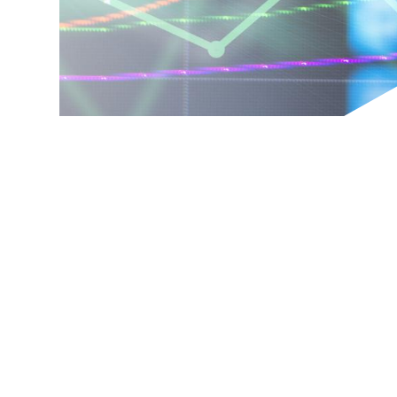
Alternan
Quoi de neuf au Cnam BFC?
Enseigne
Actualités
Validati
Agenda
l'Expéri
Revue de presse
Validati
supérieu
Contact
Validati
Contacts services
professi
Formulaire de contact
(VAPP)
Mentions légales
RGPD
CGU
CGV
Cookies
Menu
Mentions