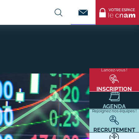
Contact
VOTRE ESPACE
CENTRES DE FORMATION
Infos entreprises
Lancez-vous !
Menu
mixité
Former ses salariés
flottant
Accueillir un alternant ?
INSCRIPTION
Taxe d'apprentissage
AGENDA
Infos enseignants
Rejoignez nos équipes !
Être enseignant au Cnam
Infos partenaires
RECRUTEMENT
Liste des partenaires