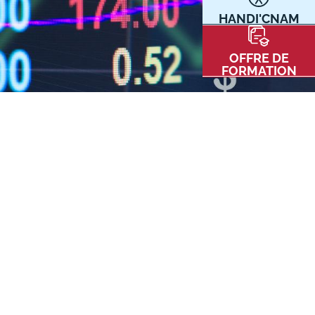
HANDI'CNAM
Communication
Kits communications Cnam
t
OFFRE DE
Prospect
FORMATION
Fiche contact salons, forums,
JPO
nt
ACE PRESSE/MÉDIAS
CARTE INTERACTIVE DES CENTRES