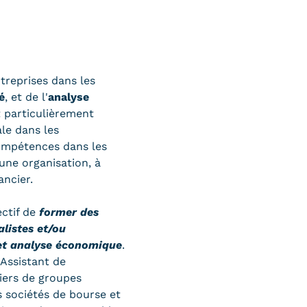
reprises dans les
é
, et de l'
analyse
t particulièrement
le dans les
compétences dans les
une organisation, à
ancier.
ctif de
former des
listes et/ou
 et analyse économique
.
 Assistant de
iers de groupes
 sociétés de bourse et