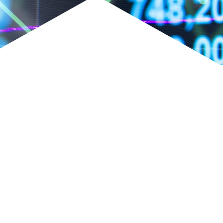
Qualiopi
ce
Le Cnam ICSV
ment à distance
Mobilité internationale e
on des Acquis de
Erasmus
ence (VAE)
Règlement intérieur
on des études
res (VES)
Infos élèves
Modalités d'inscription
on des acquis
onnels et personnels
Tarifs
Modalités de financeme
NOUS RECRUTONS
ESP
Navigation
secondaire