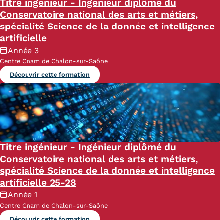
Titre ingénieur - Ingénieur diplômé du
Conservatoire national des arts et métiers,
spécialité Science de la donnée et intelligence
artificielle
Année 3
Centre Cnam de Chalon-sur-Saône
Découvrir cette formation
Titre ingénieur - Ingénieur diplômé du
Conservatoire national des arts et métiers,
spécialité Science de la donnée et intelligence
artificielle 25-28
Année 1
Centre Cnam de Chalon-sur-Saône
Découvrir cette formation