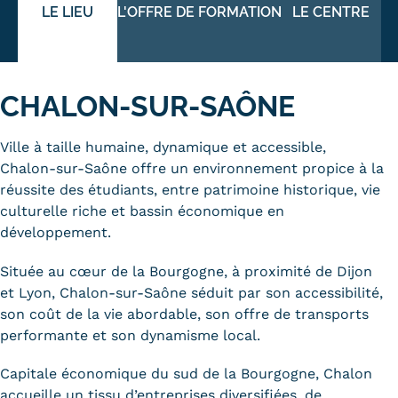
LE LIEU
L'OFFRE DE FORMATION
LE CENTRE
Trouver votre formation
OFFRE EN BFC
OFFRE NATIONALE
CHALON-SUR-SAÔNE
Catalogue national
Ville à taille humaine, dynamique et accessible,
Chalon-sur-Saône offre un environnement propice à la
Équivalences, passerelles et
réussite des étudiants, entre patrimoine historique, vie
suites de parcours
culturelle riche et bassin économique en
développement.
Modalités d'enseignement
Située au cœur de la Bourgogne, à proximité de Dijon
Formation en présentiel
et Lyon, Chalon-sur-Saône séduit par son accessibilité,
son coût de la vie abordable, son offre de transports
Alternance
performante et son dynamisme local.
Enseignement à distance
Capitale économique du sud de la Bourgogne, Chalon
accueille un tissu d’entreprises diversifiées, de