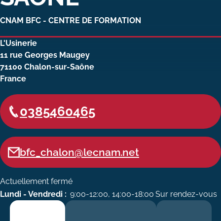
Carte lieux et centres Cnam en
CNAM BFC - CENTRE DE FORMATION
BFC
L'Usinerie
Nos centres administratifs
11 rue Georges Maugey
71100
Chalon-sur-Saône
Quoi de neuf au Cnam BFC?
France
Actualités
0385460465
Agenda
Revue de presse
bfc_chalon@lecnam.net
Contact
Contacts services
Actuellement fermé
Lundi - Vendredi :
9:00-12:00, 14:00-18:00
Sur rendez-vous
Formulaire de contact
Formations