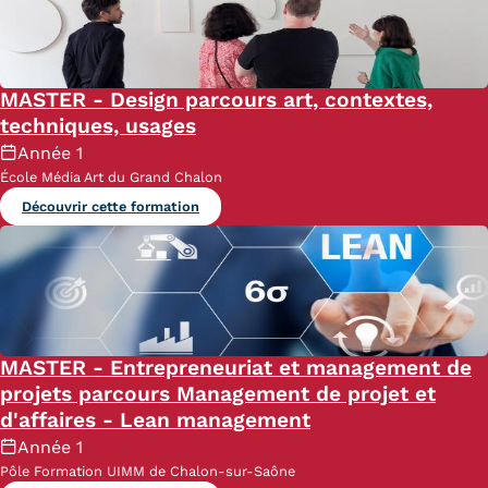
MASTER - Design parcours art, contextes,
techniques, usages
Année 1
École Média Art du Grand Chalon
Découvrir cette formation
MASTER - Entrepreneuriat et management de
projets parcours Management de projet et
d'affaires - Lean management
Année 1
Pôle Formation UIMM de Chalon-sur-Saône