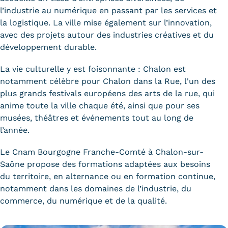
Validation des Acquis de
l’industrie au numérique en passant par les services et
l'Expérience (VAE)
la logistique. La ville mise également sur l’innovation,
avec des projets autour des industries créatives et du
Validation des études
développement durable.
supérieures (VES)
La vie culturelle y est foisonnante : Chalon est
notamment célèbre pour Chalon dans la Rue, l'un des
Validation des acquis
plus grands festivals européens des arts de la rue, qui
professionnels et personnels
anime toute la ville chaque été, ainsi que pour ses
musées, théâtres et événements tout au long de
(VAPP)
l’année.
Infos pratiques
Le Cnam Bourgogne Franche-Comté à Chalon-sur-
Discrimination/égalité/mixité
Saône propose des formations adaptées aux besoins
du territoire, en alternance ou en formation continue,
Handi'Cnam
notamment dans les domaines de l’industrie, du
commerce, du numérique et de la qualité.
Témoignages