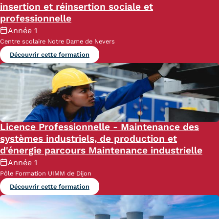
insertion et réinsertion sociale et
professionnelle
Année 1
Centre scolaire Notre Dame de Nevers
Découvrir cette formation
Licence Professionnelle - Maintenance des
systèmes industriels, de production et
d'énergie parcours Maintenance industrielle
Année 1
Pôle Formation UIMM de Dijon
Découvrir cette formation