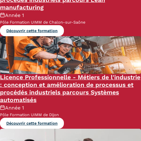
manufacturing
Année 1
Pôle Formation UIMM de Chalon-sur-Saône
Découvrir cette formation
Licence Professionnelle - Métiers de l'industrie
: conception et amélioration de processus et
procédés industriels parcours Systèmes
automatisés
Année 1
Pôle Formation UIMM de Dijon
Découvrir cette formation