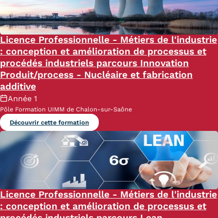
Licence Professionnelle - Métiers de l'industrie
: conception et amélioration de processus et
procédés industriels parcours Innovation
Produit/process - Nucléaire et fabrication
additive
Année 1
Pôle Formation UIMM de Chalon-sur-Saône
Découvrir cette formation
Licence Professionnelle - Métiers de l'industrie
: conception et amélioration de processus et
procédés industriels parcours Lean