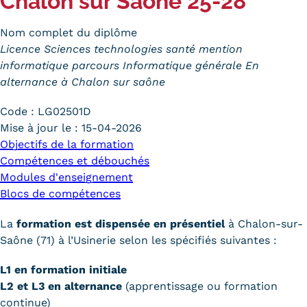
Chalon sur Saône 25-28
Trouver votre formation
Nom complet du diplôme
OFFRE EN BFC
Licence Sciences technologies santé mention
informatique parcours Informatique générale En
OFFRE NATIONALE
alternance à Chalon sur saône
Catalogue national
Code :
LG02501D
Mise à jour le :
15-04-2026
Équivalences, passerelles et
Objectifs de la formation
Compétences et débouchés
suites de parcours
Modules d'enseignement
Modalités d'enseignement
Blocs de compétences
Formation en présentiel
La
formation est dispensée en présentiel
à Chalon-sur-
Saône (71) à l’Usinerie selon les spécifiés suivantes :
Alternance
L1 en formation initiale
Enseignement à distance
L2 et L3 en alternance
(apprentissage ou formation
continue)