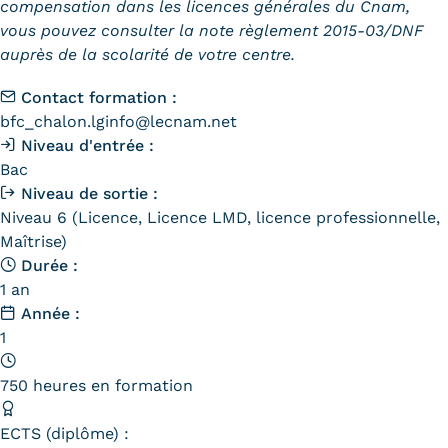
compensation dans les licences générales du Cnam,
vous pouvez consulter la note règlement 2015-03/DNF
Tarifs
auprès de la scolarité de votre centre.
Modalités de financement
Contact formation :
bfc_chalon.lginfo@lecnam.net
Infos entreprises
Niveau d'entrée :
Former ses salariés
Bac
Niveau de sortie :
Accueillir un alternant ?
Niveau 6 (Licence, Licence LMD, licence professionnelle,
Maîtrise)
Taxe d'apprentissage
Durée :
1 an
Infos enseignants
Année :
Être enseignant au Cnam
1
Infos partenaires
750 heures en formation
Liste des partenaires
ECTS (diplôme) :
Communication