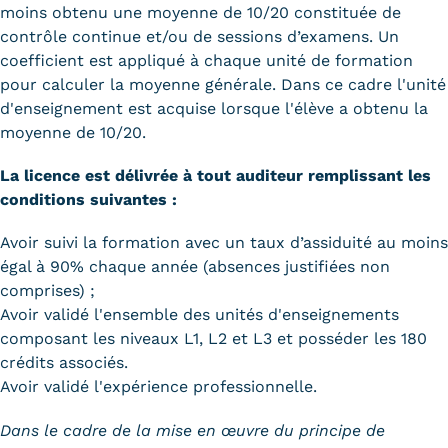
Statistiques
moins obtenu une moyenne de 10/20 constituée de
contrôle continue et/ou de sessions d’examens. Un
FAQ
coefficient est appliqué à chaque unité de formation
pour calculer la moyenne générale. Dans ce cadre l'unité
Lexique
d'enseignement est acquise lorsque l'élève a obtenu la
moyenne de 10/20.
Téléchargements
La licence est délivrée à tout auditeur remplissant les
Qualiopi
conditions suivantes :
Le Cnam ICSV
Avoir suivi la formation avec un taux d’assiduité au moins
égal à 90% chaque année (absences justifiées non
Mobilité internationale et
comprises) ;
Avoir validé l'ensemble des unités d'enseignements
Erasmus
composant les niveaux L1, L2 et L3 et posséder les 180
crédits associés.
Règlement intérieur
Avoir validé l'expérience professionnelle.
Infos élèves
Dans le cadre de la mise en œuvre du principe de
Modalités d'inscription