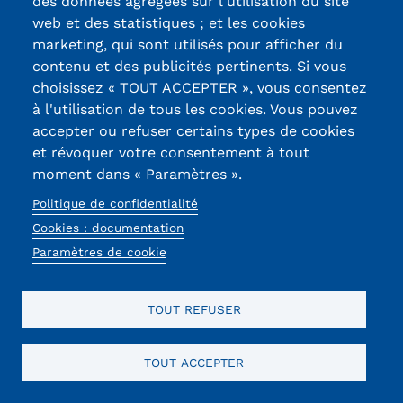
des données agrégées sur l'utilisation du site
Non spécifié
web et des statistiques ; et les cookies
Autre...
marketing, qui sont utilisés pour afficher du
Information de Contact
contenu et des publicités pertinents. Si vous
choisissez « TOUT ACCEPTER », vous consentez
Contact
Courriel
à l'utilisation de tous les cookies. Vous pouvez
accepter ou refuser certains types de cookies
Téléphone
et révoquer votre consentement à tout
Adresse
moment dans « Paramètres ».
Politique de confidentialité
Addresse (suite)
Cookies : documentation
Paramètres de cookie
Ville
Code postal
TOUT REFUSER
Pays
TOUT ACCEPTER