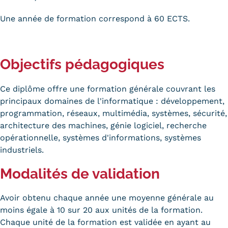
Validation des Acquis de
Une année de formation correspond à 60 ECTS.
l'Expérience (VAE)
Validation des études
Objectifs pédagogiques
supérieures (VES)
Validation des acquis
Ce diplôme offre une formation générale couvrant les
principaux domaines de l'informatique : développement,
professionnels et personnels
programmation, réseaux, multimédia, systèmes, sécurité,
(VAPP)
architecture des machines, génie logiciel, recherche
opérationnelle, systèmes d'informations, systèmes
Infos pratiques
industriels.
Discrimination/égalité/mixité
Modalités de validation
Handi'Cnam
Avoir obtenu chaque année une moyenne générale au
Témoignages
moins égale à 10 sur 20 aux unités de la formation.
Chaque unité de la formation est validée en ayant au