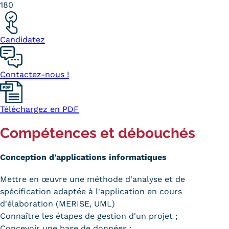
180
Kits communications Cnam
Prospect
Candidatez
Fiche contact salons, forums,
Contactez-nous !
JPO
Téléchargez en PDF
Compétences et débouchés
Conception d'applications informatiques
Mettre en œuvre une méthode d'analyse et de
spécification adaptée à l'application en cours
d'élaboration (MERISE, UML)
Connaître les étapes de gestion d'un projet ;
Concevoir une base de données ;