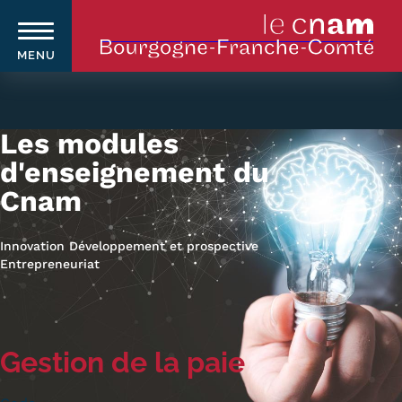
MENU
Aller
au
contenu
Les modules
principal
d'enseignement du
Cnam
Qui sommes-nous ?
Navigation
principale
Le Cnam
Innovation Développement et prospective
Entrepreneuriat
Le Cnam en Bourgogne Franche-
Comté
Nos équipes Cnam BFC
Gestion de la paie
Où sommes-nous ?