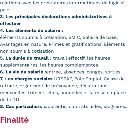
relations avec les prestataires informatiques de logiciel
Trouver votre formation
paie.
3. Les principales déclarations administratives à
OFFRE EN BFC
effectuer
4. Les éléments du salaire :
OFFRE NATIONALE
éléments soumis à cotisation, SMIC, Salaire de base,
Avantages en nature, Primes et gratifications, Eléments
Catalogue national
non soumis à cotisation
Équivalences, passerelles et
5. La durée du travail :
travail effectif, les heures
supplémentaires, les heures complémentes
suites de parcours
6. La vie du salarié :
entrée, absences, congés, sorties
7. Les charges sociales
URSSAF, Pôle Emploi, Caisse de
Modalités d'enseignement
retraite, organisme de prévoyance, déclarations
Formation en présentiel
mensuelles, trimestrielles, annuelles et la mise en place
de la DU
Alternance
8. Cas particuliers :
apprentis, contrats aidés, stagiaires...
Enseignement à distance
Finalité