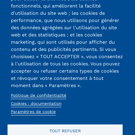
fonctionnels, qui améliorent la facilité
d'utilisation du site web ; les cookies de
Certifications /
performance, que nous utilisons pour générer
des données agrégées sur l'utilisation du site
Labels qualité
web et des statistiques ; et les cookies
marketing, qui sont utilisés pour afficher du
contenu et des publicités pertinents. Si vous
13, Rue Ernest
choisissez « TOUT ACCEPTER », vous consentez
Thierry-Mieg
à l'utilisation de tous les cookies. Vous pouvez
90010 BELFORT
accepter ou refuser certains types de cookies
Cedex
et révoquer votre consentement à tout
moment dans « Paramètres ».
03 84 58 33 10
Politique de confidentialité
Réseaux
Cookies : documentation
sociaux
Paramètres de cookie
TOUT REFUSER