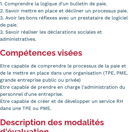
Validation des Acquis de
1. Comprendre la logique d'un bulletin de paie.
2. Savoir mettre en place et décliner un processus paie.
l'Expérience (VAE)
3. Avoir les bons réflexes avec un prestataire de logiciel
de paie.
Validation des études
3. Savoir réaliser les déclarations sociales et
supérieures (VES)
administratives.
Validation des acquis
Compétences visées
professionnels et personnels
Etre capable de comprendre le processus de la paie et
(VAPP)
de le mettre en place dans une organisation (TPE, PME,
grande entreprise public ou privée)
Infos pratiques
Etre capable de prendre en charge l'administration du
personnel d'une entreprise.
Discrimination/égalité/mixité
Etre capable de créer et de développer un service RH
Handi'Cnam
dans une TPE ou PME.
Description des modalités
Témoignages
d'évaluation