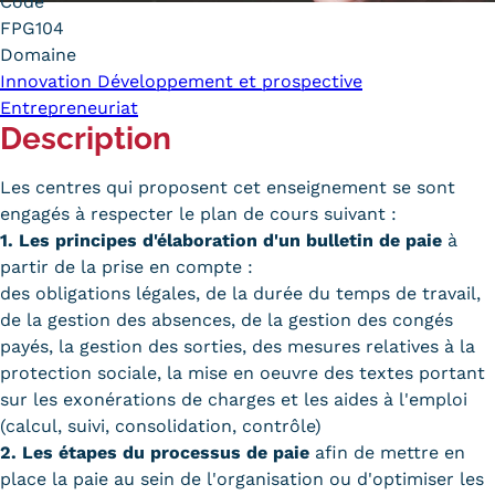
Code
Carte lieux et centres Cnam en
FPG104
Domaine
BFC
Innovation Développement et prospective
Entrepreneuriat
Nos centres administratifs
Description
Quoi de neuf au Cnam BFC?
Les centres qui proposent cet enseignement se sont
Actualités
engagés à respecter le plan de cours suivant :
1. Les principes d'élaboration d'un bulletin de paie
à
Agenda
partir de la prise en compte :
des obligations légales, de la durée du temps de travail,
Revue de presse
de la gestion des absences, de la gestion des congés
Contact
payés, la gestion des sorties, des mesures relatives à la
protection sociale, la mise en oeuvre des textes portant
Contacts services
sur les exonérations de charges et les aides à l'emploi
(calcul, suivi, consolidation, contrôle)
Formulaire de contact
2. Les étapes du processus de paie
afin de mettre en
place la paie au sein de l'organisation ou d'optimiser les
Formations