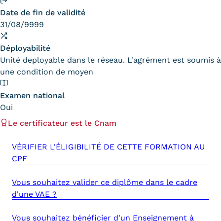
Date de fin de validité
Kits communications Cnam
31/08/9999
Prospect
Déployabilité
Fiche contact salons, forums,
Unité deployable dans le réseau. L'agrément est soumis à
une condition de moyen
JPO
Examen national
Oui
Le certificateur est le Cnam
VÉRIFIER L'ÉLIGIBILITÉ DE CETTE FORMATION AU
CPF
Vous souhaitez valider ce diplôme dans le cadre
d'une VAE ?
Vous souhaitez bénéficier d'un Enseignement à