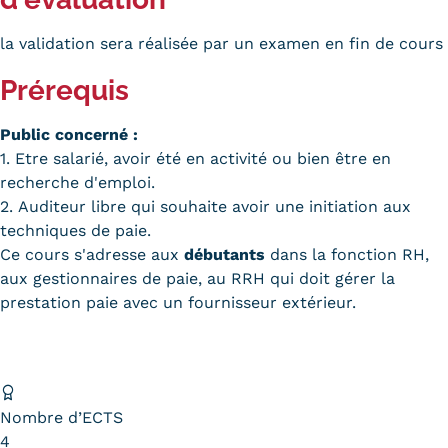
Statistiques
la validation sera réalisée par un examen en fin de cours
FAQ
Prérequis
Lexique
Public concerné :
Téléchargements
1. Etre salarié, avoir été en activité ou bien être en
recherche d'emploi.
Qualiopi
2. Auditeur libre qui souhaite avoir une initiation aux
techniques de paie.
Le Cnam ICSV
Ce cours s'adresse aux
débutants
dans la fonction RH,
aux gestionnaires de paie, au RRH qui doit gérer la
Mobilité internationale et
prestation paie avec un fournisseur extérieur.
Erasmus
Règlement intérieur
Infos élèves
Nombre d’ECTS
Modalités d'inscription
4