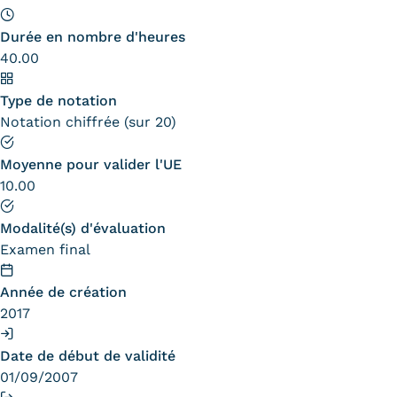
Tarifs
Durée en nombre d'heures
40.00
Modalités de financement
Type de notation
Infos entreprises
Notation chiffrée (sur 20)
Former ses salariés
Moyenne pour valider l'UE
Accueillir un alternant ?
10.00
Taxe d'apprentissage
Modalité(s) d'évaluation
Examen final
Infos enseignants
Être enseignant au Cnam
Année de création
2017
Infos partenaires
Date de début de validité
Liste des partenaires
01/09/2007
Communication