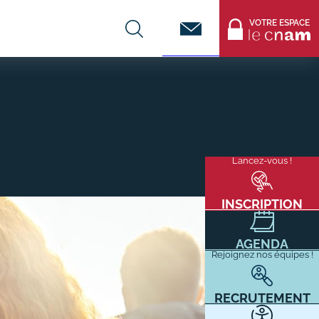
Contact
VOTRE ESPACE
CENTRES DE FORMATION
Infos entreprises
Lancez-vous !
Menu
mixité
Former ses salariés
flottant
Accueillir un alternant ?
INSCRIPTION
Taxe d'apprentissage
AGENDA
Infos enseignants
Rejoignez nos équipes !
Être enseignant au Cnam
Infos partenaires
RECRUTEMENT
Liste des partenaires