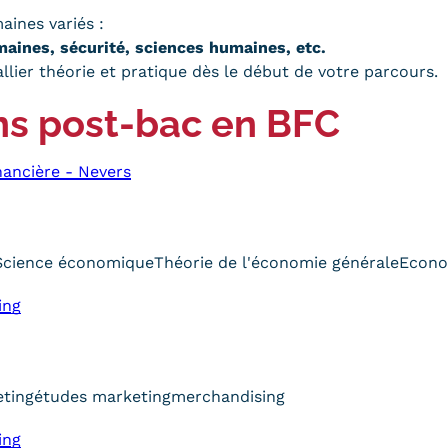
ines variés :
maines, sécurité, sciences humaines, etc.
lier théorie et pratique dès le début de votre parcours.
ns post-bac en BFC
ancière - Nevers
Science économique
Théorie de l'économie générale
Econo
ing
ting
études marketing
merchandising
ing