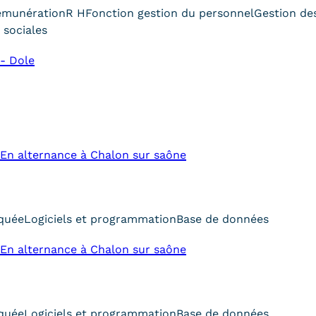
émunération
R H
Fonction gestion du personnel
Gestion de
 sociales
- Dole
En alternance à Chalon sur saône
iquée
Logiciels et programmation
Base de données
En alternance à Chalon sur saône
iquée
Logiciels et programmation
Base de données