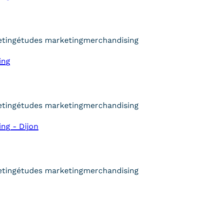
ting
études marketing
merchandising
ing
ting
études marketing
merchandising
ng - Dijon
ting
études marketing
merchandising