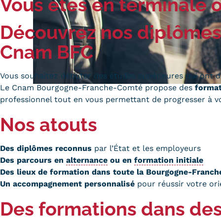
Vous êtes en terminale o
Alternan
Quoi de neuf au Cnam BFC?
Enseigne
Découvrez nos diplômes p
Actualités
Validati
Agenda
Cnam BFC
l'Expéri
Revue de presse
Validati
supérieu
Vous souhaitez débuter des études supérieures qui ont d
Contact
Le Cnam Bourgogne-Franche-Comté propose des
format
Validati
Contacts services
professionnel tout en vous permettant de progresser à v
professi
Formulaire de contact
(VAPP)
Nos atouts
Des diplômes reconnus
par l’État et les employeurs
Des parcours en
alternance
ou en
formation initiale
Des lieux de formation dans toute la Bourgogne-Franc
Mentions légales
RGPD
CGU
CGV
Cookies
Un accompagnement personnalisé
pour réussir votre ori
Menu
Mentions
Des formations dans des