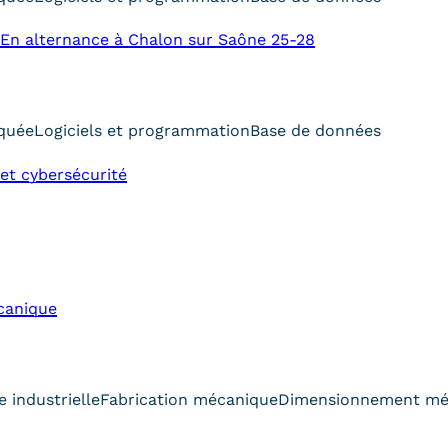
En alternance à Chalon sur Saône 25-28
iquée
Logiciels et programmation
Base de données
et cybersécurité
canique
 industrielle
Fabrication mécanique
Dimensionnement mé