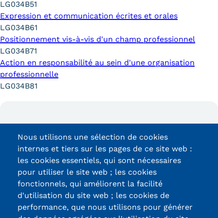
LG034B51
Expression et communication écrites et orales
LG034B61
Positionnement vis-à-vis d'un champ professionnel
LG034B71
Action en responsabilité au sein d'une organisation
professionnelle
LG034B81
Actus
de la formation
Nous utilisons une sélection de cookies
internes et tiers sur les pages de ce site web :
les cookies essentiels, qui sont nécessaires
pour utiliser le site web ; les cookies
fonctionnels, qui améliorent la facilité
d'utilisation du site web ; les cookies de
performance, que nous utilisons pour générer