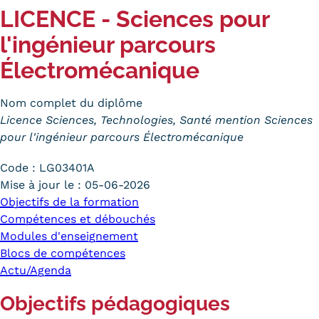
LICENCE - Sciences pour
Trouver votre formation
l'ingénieur parcours
OFFRE EN BFC
Électromécanique
OFFRE NATIONALE
Nom complet du diplôme
Catalogue national
Licence Sciences, Technologies, Santé mention Sciences
pour l'ingénieur parcours Électromécanique
Équivalences, passerelles et
Code :
LG03401A
suites de parcours
Mise à jour le :
05-06-2026
Modalités d'enseignement
Objectifs de la formation
Compétences et débouchés
Formation en présentiel
Modules d'enseignement
Blocs de compétences
Alternance
Actu/Agenda
Enseignement à distance
Objectifs pédagogiques