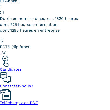
Année :
Statistiques
1
FAQ
Durée en nombre d'heures : 1820 heures
dont 525 heures en formation
Lexique
dont 1295 heures en entreprise
Téléchargements
Qualiopi
ECTS (diplôme) :
180
Le Cnam ICSV
Mobilité internationale et
Candidatez
Erasmus
Contactez-nous !
Règlement intérieur
Infos élèves
Téléchargez en PDF
Modalités d'inscription