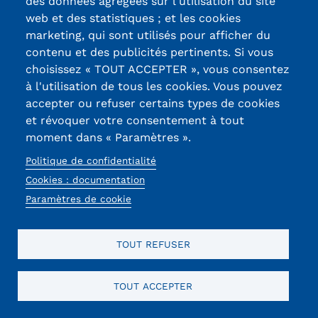
des données agrégées sur l'utilisation du site
web et des statistiques ; et les cookies
marketing, qui sont utilisés pour afficher du
contenu et des publicités pertinents. Si vous
16/02/2026
REMISE DE DIPLÔMES
choisissez « TOUT ACCEPTER », vous consentez
Gala des diplômés ESJO'
à l'utilisation de tous les cookies. Vous pouvez
2025
accepter ou refuser certains types de cookies
et révoquer votre consentement à tout
En janvier dernier, le Gala des diplômés
moment dans « Paramètres ».
ESJO’ 2025 a rassemblé étudiants,
familles, équipes pédagogiques et
Politique de confidentialité
partenaires pour célébrer la réussite des
Cookies : documentation
diplômés, dont ceux des formations du
Paramètres de cookie
Cnam Bourgogne Franche-Comté.
Lire la suite
TOUT REFUSER
Voir toute l'actualité
TOUT ACCEPTER
Préinscrivez-vous à cette