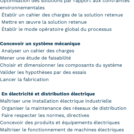
Optimisation des solutions par rapport aux contraintes
environnementales
Kits communications Cnam
Établir un cahier des charges de la solution retenue
Mettre en œuvre la solution retenue
Prospect
Établir le mode opératoire global du processus
Fiche contact salons, forums,
Concevoir un système mécanique
JPO
Analyser un cahier des charges
Mener une étude de faisabilité
Choisir et dimensionner les composants du système
Valider les hypothèses par des essais
Lancer la fabrication
En électricité et distribution électrique
Maîtriser une installation électrique industrielle
Organiser la maintenance des réseaux de distribution
Faire respecter les normes, directives
Concevoir des produits et équipements électriques
Maîtriser le fonctionnement de machines électriques