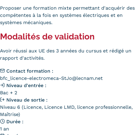
Validation des Acquis de
Proposer une formation mixte permettant d'acquérir des
l'Expérience (VAE)
compétentes à la fois en systèmes électriques et en
systèmes mécaniques.
Validation des études
Modalités de validation
supérieures (VES)
Avoir réussi aux UE des 3 années du cursus et rédigé un
Validation des acquis
rapport d'activités.
professionnels et personnels
Contact formation :
(VAPP)
bfc_licence-electromeca-StJo@lecnam.net
Niveau d'entrée :
Infos pratiques
Bac + 2
Discrimination/égalité/mixité
Niveau de sortie :
Niveau 6 (Licence, Licence LMD, licence professionnelle,
Handi'Cnam
Maîtrise)
Durée :
Témoignages
1 an