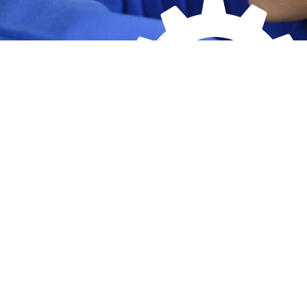
Carte lieux et centres Cnam en
BFC
Nos centres administratifs
Quoi de neuf au Cnam BFC?
Actualités
Agenda
Revue de presse
Contact
Contacts services
Formulaire de contact
Formations