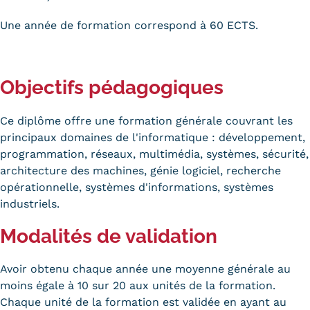
Validation des Acquis de
Une année de formation correspond à 60 ECTS.
l'Expérience (VAE)
Validation des études
Objectifs pédagogiques
supérieures (VES)
Validation des acquis
Ce diplôme offre une formation générale couvrant les
principaux domaines de l'informatique : développement,
professionnels et personnels
programmation, réseaux, multimédia, systèmes, sécurité,
(VAPP)
architecture des machines, génie logiciel, recherche
opérationnelle, systèmes d'informations, systèmes
Infos pratiques
industriels.
Discrimination/égalité/mixité
Modalités de validation
Handi'Cnam
Avoir obtenu chaque année une moyenne générale au
Témoignages
moins égale à 10 sur 20 aux unités de la formation.
Chaque unité de la formation est validée en ayant au