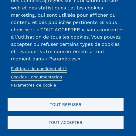
des données agrégées sur l'utilisation du site
web et des statistiques ; et les cookies
Votre CV
marketing, qui sont utilisés pour afficher du
contenu et des publicités pertinents. Si vous
Méthode
Joindre un fichier CV
Coller votre CV
choisissez « TOUT ACCEPTER », vous consentez
CV
à l'utilisation de tous les cookies. Vous pouvez
CV
accepter ou refuser certains types de cookies
1 seul fichier.
et révoquer votre consentement à tout
Limité à 2 Mo.
moment dans « Paramètres ».
Types autorisés : pdf, gz, 7z, rar, zip.
CAPTCHA
Politique de confidentialité
Math question (2 + 3 =)
Cookies : documentation
Trouvez la solution de ce problème mathématique
Paramètres de cookie
simple et saisissez le résultat. Par exemple, pour 1 + 3,
saisissez 4.
TOUT REFUSER
Cette question sert à vérifier si vous êtes un visiteur
humain ou non afin d'éviter les soumissions de pourriel
(spam) automatisées.
TOUT ACCEPTER