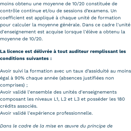
Statistiques
moins obtenu une moyenne de 10/20 constituée de
contrôle continue et/ou de sessions d’examens. Un
FAQ
coefficient est appliqué à chaque unité de formation
pour calculer la moyenne générale. Dans ce cadre l'unité
Lexique
d'enseignement est acquise lorsque l'élève a obtenu la
moyenne de 10/20.
Téléchargements
La licence est délivrée à tout auditeur remplissant les
Qualiopi
conditions suivantes :
Le Cnam ICSV
Avoir suivi la formation avec un taux d’assiduité au moins
égal à 90% chaque année (absences justifiées non
Mobilité internationale et
comprises) ;
Avoir validé l'ensemble des unités d'enseignements
Erasmus
composant les niveaux L1, L2 et L3 et posséder les 180
crédits associés.
Règlement intérieur
Avoir validé l'expérience professionnelle.
Infos élèves
Dans le cadre de la mise en œuvre du principe de
Modalités d'inscription