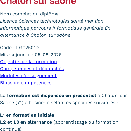
Chalon sur saône
Trouver votre formation
Nom complet du diplôme
OFFRE EN BFC
Licence Sciences technologies santé mention
informatique parcours Informatique générale En
OFFRE NATIONALE
alternance à Chalon sur saône
Catalogue national
Code :
LG02501D
Mise à jour le :
05-06-2026
Équivalences, passerelles et
Objectifs de la formation
Compétences et débouchés
suites de parcours
Modules d'enseignement
Modalités d'enseignement
Blocs de compétences
Formation en présentiel
La
formation est dispensée en présentiel
à Chalon-sur-
Saône (71) à l’Usinerie selon les spécifiés suivantes :
Alternance
L1 en formation initiale
Enseignement à distance
L2 et L3 en alternance
(apprentissage ou formation
continue)