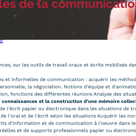
ales de la communicatio
Qualiopi
ce
Le Cnam ICSV
ment à distance
Mobilité internationale e
on des Acquis de
Erasmus
ence (VAE)
Règlement intérieur
on des études
at
res (VES)
Infos élèves
Modalités d'inscription
on des acquis
onnels et personnels
Tarifs
s, sur les outils de travail oraux et écrits mobilisés dans
Modalités de financeme
les et informelles de communication : acquérir les métho
erpersonnelle, la négociation. Notions d'équipe et d'animat
nion, fonctions des différentes réunions Analyse des situa
es connaissances et la construction d'une mémoire colle
de l'écrit papier ou électronique dans les situations de t
NOUS RECRUTONS
ESP
Navigation
de l'oral et de l'écrit selon les situations Acquérir les no
nts d'information et de communication à l'oeuvre dans les 
secondaire
réelles et de supports professionnels papier ou électroniq