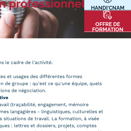
n professionnelle
HANDI'CNAM
Communication
Kits communications Cnam
t
OFFRE DE
Prospect
FORMATION
Fiche contact salons, forums,
JPO
 le cadre de l'activité.
nt
des et usages des différentes formes
ion de groupe : qu'est ce qu'une équipe, quels
tions de négociation.
ctive
ravail (traçabilité, engagement, mémoire
ACE PRESSE/MÉDIAS
CARTE INTERACTIVE DES CENTRES
rmes langagières - linguistiques, culturelles et
situations de travail. La formation, à visée
ues : lettres et dossiers, projets, comptes