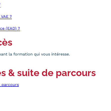
F
 VAE ?
ce (EAD) ?
cès
ant la formation qui vous intéresse.
s & suite de parcours
e parcours