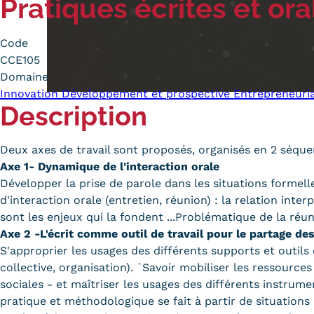
Pratiques écrites et or
Alternan
Quoi de neuf au Cnam BFC?
Enseigne
Code
Actualités
Validati
CCE105
Agenda
l'Expéri
Domaine
Revue de presse
Validati
Innovation Développement et prospective Entrepreneuri
supérieu
Description
Contact
Validati
Contacts services
professi
Deux axes de travail sont proposés, organisés en 2 séquence
Formulaire de contact
(VAPP)
Axe 1- Dynamique de l'interaction orale
Développer la prise de parole dans les situations formel
d'interaction orale (entretien, réunion) : la relation int
sont les enjeux qui la fondent ...Problématique de la réu
Axe 2 -L'écrit comme outil de travail pour le partage d
S'approprier les usages des différents supports et outils 
Mentions légales
RGPD
CGU
CGV
Cookies
Menu
collective, organisation). `Savoir mobiliser les ressources 
sociales - et maîtriser les usages des différents instrume
Mentions
pratique et méthodologique se fait à partir de situations 