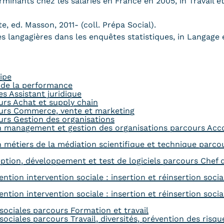
déterminants chez les salariés en France en 2005, in Travai
e, ed. Masson, 2011- (coll. Prépa Social).
es langagières dans les enquêtes statistiques, in Langage 
ipe
e de la performance
es Assistant juridique
urs Achat et supply chain
ours Commerce, vente et marketing
urs Gestion des organisations
on management et gestion des organisations parcours Acc
 métiers de la médiation scientifique et technique parco
eption, développement et test de logiciels parcours Chef
tion intervention sociale : insertion et réinsertion socia
tion intervention sociale : insertion et réinsertion socia
sociales parcours Formation et travail
ciales parcours Travail, diversités, prévention des risqu