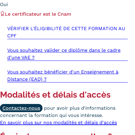
Oui
Tarifs
Le certificateur est le Cnam
Modalités de financement
VÉRIFIER L'ÉLIGIBILITÉ DE CETTE FORMATION AU
CPF
Infos entreprises
Former ses salariés
Vous souhaitez valider ce diplôme dans le cadre
d'une VAE ?
Accueillir un alternant ?
Vous souhaitez bénéficier d'un Enseignement à
Taxe d'apprentissage
Distance (EAD) ?
Infos enseignants
Modalités et délais d'accès
Être enseignant au Cnam
Contactez-nous
pour avoir plus d'informations
Infos partenaires
concernant la formation qui vous intéresse.
Liste des partenaires
En savoir plus sur nos modalités et délais d'accès
Communication