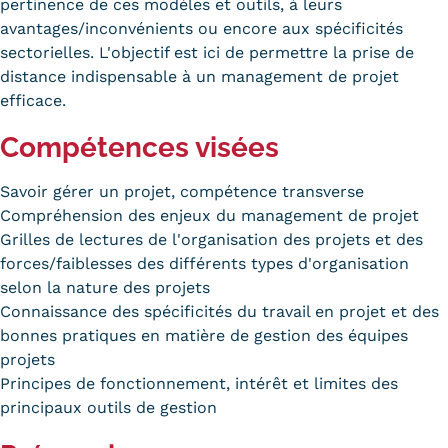
pertinence de ces modèles et outils, à leurs
Trouver votre formation
avantages/inconvénients ou encore aux spécificités
sectorielles. L'objectif est ici de permettre la prise de
OFFRE EN BFC
distance indispensable à un management de projet
efficace.
OFFRE NATIONALE
Compétences visées
Catalogue national
Savoir gérer un projet, compétence transverse
Équivalences, passerelles et
Compréhension des enjeux du management de projet
suites de parcours
Grilles de lectures de l'organisation des projets et des
forces/faiblesses des différents types d'organisation
Modalités d'enseignement
selon la nature des projets
Connaissance des spécificités du travail en projet et des
Formation en présentiel
bonnes pratiques en matière de gestion des équipes
projets
Alternance
Principes de fonctionnement, intérêt et limites des
Enseignement à distance
principaux outils de gestion