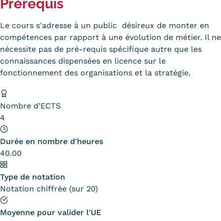
Prérequis
Validation des Acquis de
l'Expérience (VAE)
Le cours s'adresse à un public désireux de monter en
compétences par rapport à une évolution de métier. Il ne
Validation des études
nécessite pas de pré-requis spécifique autre que les
connaissances dispensées en licence sur le
supérieures (VES)
fonctionnement des organisations et la stratégie.
Validation des acquis
professionnels et personnels
Nombre d’ECTS
4
(VAPP)
Infos pratiques
Durée en nombre d'heures
40.00
Discrimination/égalité/mixité
Type de notation
Handi'Cnam
Notation chiffrée (sur 20)
Témoignages
Moyenne pour valider l'UE