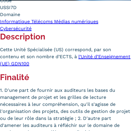
Code
Carte lieux et centres Cnam en
USSI7D
Domaine
BFC
Informatique Télécoms Médias numériques
Cybersécurité
Nos centres administratifs
Description
Quoi de neuf au Cnam BFC?
Cette Unité Spécialisée (US) correspond, par son
Actualités
contenu et son nombre d’ECTS, à
l’Unité d’Enseignement
(UE) GDN100
Agenda
Finalité
Revue de presse
1. D'une part de fournir aux auditeurs les bases du
Contact
management de projet et les grilles de lecture
Contacts services
nécessaires à leur compréhension, qu'il s'agisse de
l'organisation des projets, des outils de gestion de projet
Formulaire de contact
ou de leur rôle dans la stratégie ; 2. D'autre part
d'amener les auditeurs à réfléchir sur le domaine de
Formations