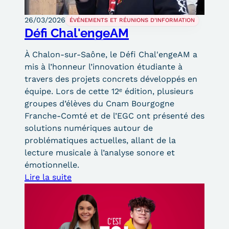
Tarifs
26/03/2026
ÉVÉNEMENTS ET RÉUNIONS D’INFORMATION
Défi Chal'engeAM
Modalités de financement
À Chalon-sur-Saône, le Défi Chal'engeAM a
Infos entreprises
mis à l’honneur l’innovation étudiante à
travers des projets concrets développés en
Former ses salariés
équipe. Lors de cette 12ᵉ édition, plusieurs
groupes d’élèves du Cnam Bourgogne
Accueillir un alternant ?
Franche-Comté et de l’EGC ont présenté des
solutions numériques autour de
Taxe d'apprentissage
problématiques actuelles, allant de la
Infos enseignants
lecture musicale à l’analyse sonore et
émotionnelle.
Être enseignant au Cnam
Lire la suite
Infos partenaires
Liste des partenaires
Communication