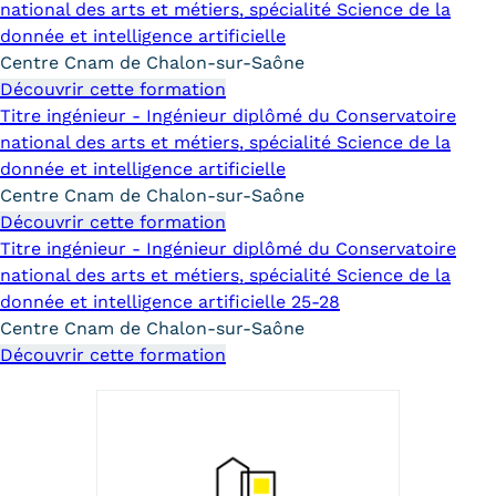
Validation des Acquis de
national des arts et métiers, spécialité Science de la
donnée et intelligence artificielle
l'Expérience (VAE)
Centre Cnam de Chalon-sur-Saône
Découvrir cette formation
Validation des études
Titre ingénieur - Ingénieur diplômé du Conservatoire
supérieures (VES)
national des arts et métiers, spécialité Science de la
donnée et intelligence artificielle
Validation des acquis
Centre Cnam de Chalon-sur-Saône
Découvrir cette formation
professionnels et personnels
Titre ingénieur - Ingénieur diplômé du Conservatoire
(VAPP)
national des arts et métiers, spécialité Science de la
donnée et intelligence artificielle 25-28
Infos pratiques
Centre Cnam de Chalon-sur-Saône
Découvrir cette formation
Discrimination/égalité/mixité
Handi'Cnam
Témoignages