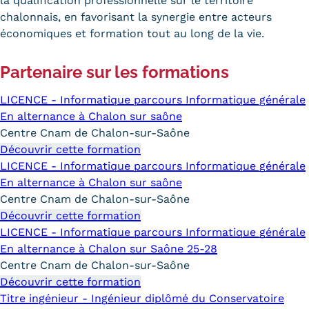
la qualification professionnelle sur le territoire
chalonnais, en favorisant la synergie entre acteurs
Trouver votre formation
économiques et formation tout au long de la vie.
OFFRE EN BFC
Partenaire sur les formations
OFFRE NATIONALE
LICENCE - Informatique parcours Informatique générale
Catalogue national
En alternance à Chalon sur saône
Centre Cnam de Chalon-sur-Saône
Équivalences, passerelles et
Découvrir cette formation
suites de parcours
LICENCE - Informatique parcours Informatique générale
En alternance à Chalon sur saône
Modalités d'enseignement
Centre Cnam de Chalon-sur-Saône
Découvrir cette formation
Formation en présentiel
LICENCE - Informatique parcours Informatique générale
Alternance
En alternance à Chalon sur Saône 25-28
Centre Cnam de Chalon-sur-Saône
Enseignement à distance
Découvrir cette formation
Titre ingénieur - Ingénieur diplômé du Conservatoire