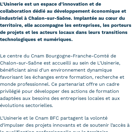
L’Usinerie est un espace d’innovation et de
Carte lieux et centres Cnam en
collaboration dédié au développement économique et
BFC
industriel à Chalon-sur-Saône. Implantée au cœur du
territoire, elle accompagne les entreprises, les porteurs
Nos centres administratifs
de projets et les acteurs locaux dans leurs transitions
technologiques et numériques.
Quoi de neuf au Cnam BFC?
Actualités
Le centre du Cnam Bourgogne-Franche-Comté de
Chalon-sur-Saône est accueilli au sein de L’Usinerie,
Agenda
bénéficiant ainsi d’un environnement dynamique
favorisant les échanges entre formation, recherche et
Revue de presse
monde professionnel. Ce partenariat offre un cadre
privilégié pour développer des actions de formation
Contact
adaptées aux besoins des entreprises locales et aux
Contacts services
évolutions sectorielles.
Formulaire de contact
L’Usinerie et le Cnam BFC partagent la volonté
d’impulser des projets innovants et de soutenir l’accès à
Formations