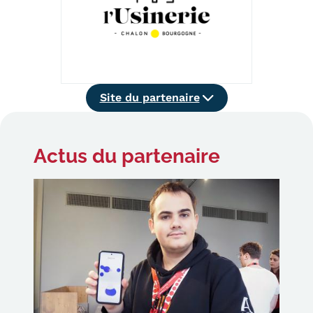
Statistiques
FAQ
Lexique
Site
Site du partenaire
Téléchargements
du
partenaire
Qualiopi
Actus
du partenaire
Le Cnam ICSV
Mobilité internationale et
Erasmus
Règlement intérieur
Infos élèves
Modalités d'inscription