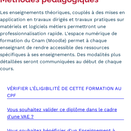
Trouver votre formation
Les enseignements théoriques, couplés à des mises en
application en travaux dirigés et travaux pratiques sur
OFFRE EN BFC
matériels et logiciels métiers permettront une
OFFRE NATIONALE
professionnalisation rapide. L'espace numérique de
formation du Cnam (Moodle) permet à chaque
Catalogue national
enseignant de rendre accessible des ressources
spécifiques à ses enseignements. Des modalités plus
Équivalences, passerelles et
détaillées seront communiquées au début de chaque
cours.
suites de parcours
Modalités d'enseignement
VÉRIFIER L'ÉLIGIBILITÉ DE CETTE FORMATION AU
Formation en présentiel
CPF
Alternance
Vous souhaitez valider ce diplôme dans le cadre
d'une VAE ?
Enseignement à distance
Vous souhaitez bénéficier d'un Enseignement à