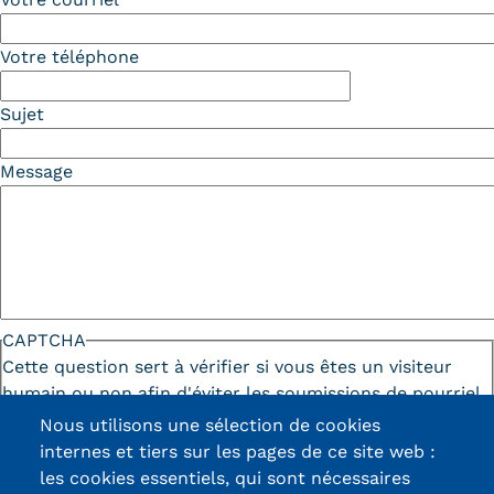
Kits communications Cnam
Votre téléphone
Prospect
Sujet
Fiche contact salons, forums,
JPO
Message
CAPTCHA
Cette question sert à vérifier si vous êtes un visiteur
humain ou non afin d'éviter les soumissions de pourriel
(spam) automatisées.
Nous utilisons une sélection de cookies
internes et tiers sur les pages de ce site web :
les cookies essentiels, qui sont nécessaires