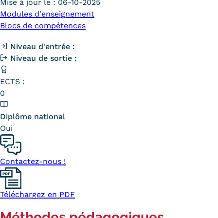
Mise à jour le :
06-10-2025
Carte lieux et centres Cnam en
Modules d'enseignement
Blocs de compétences
BFC
Niveau d'entrée :
Nos centres administratifs
Niveau de sortie :
Quoi de neuf au Cnam BFC?
ECTS :
Actualités
0
Agenda
Diplôme national
Oui
Revue de presse
Contact
Contactez-nous !
Contacts services
Formulaire de contact
Téléchargez en PDF
Formations
Méthodes pédagogiques