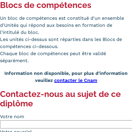
Blocs de compétences
Tarifs
Un bloc de compétences est constitué d'un ensemble
Modalités de financement
d'Unités qui répond aux besoins en formation de
l'intitulé du bloc.
Infos entreprises
Les unités ci-dessus sont réparties dans les Blocs de
compétences ci-dessous.
Former ses salariés
Chaque bloc de compétences peut être validé
séparément.
Accueillir un alternant ?
Information non disponible, pour plus d'information
Taxe d'apprentissage
veuillez
contacter le Cnam
Infos enseignants
Contactez-nous au sujet de ce
Être enseignant au Cnam
diplôme
Infos partenaires
Votre nom
Liste des partenaires
Communication
Votre courriel