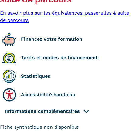
Statistiques
En savoir plus sur les équivalences, passerelles & suite
FAQ
de parcours
Lexique
Financez votre formation
Téléchargements
Tarifs et modes de financement
Qualiopi
Le Cnam ICSV
Statistiques
Mobilité internationale et
Accessibilité handicap
Erasmus
Règlement intérieur
Informations complémentaires
Infos élèves
Fiche synthétique non disponible
Modalités d'inscription