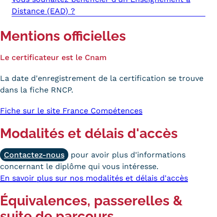
Validation des Acquis de
Distance (EAD) ?
l'Expérience (VAE)
Mentions officielles
Validation des études
Le certificateur est le Cnam
supérieures (VES)
La date d'enregistrement de la certification se trouve
Validation des acquis
dans la fiche RNCP.
professionnels et personnels
Fiche sur le site France Compétences
(VAPP)
Modalités et délais d'accès
Infos pratiques
Contactez-nous
pour avoir plus d'informations
Discrimination/égalité/mixité
concernant le diplôme qui vous intéresse.
Handi'Cnam
En savoir plus sur nos modalités et délais d'accès
Équivalences, passerelles &
Témoignages
suite de parcours