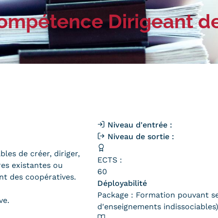
Qualiopi
ce
 compétence Dirigeant d
Le Cnam ICSV
ment à distance
Mobilité internationale e
on des Acquis de
Erasmus
ence (VAE)
Règlement intérieur
on des études
res (VES)
Infos élèves
Modalités d'inscription
on des acquis
onnels et personnels
Tarifs
Modalités de financeme
Niveau d'entrée :
Niveau de sortie :
les de créer, diriger,
ECTS :
res existantes ou
60
nt des coopératives.
NOUS RECRUTONS
ESP
Navigation
Déployabilité
Package : Formation pouvant se 
secondaire
ve.
d'enseignements indissociables