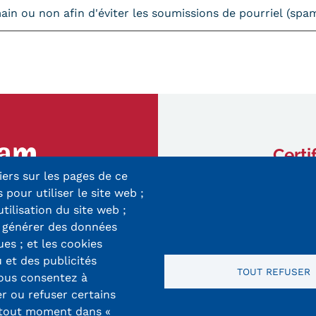
umain ou non afin d'éviter les soumissions de pourriel (sp
Certi
iers sur les pages de ce
ry-Mieg
 pour utiliser le site web ;
 Cedex
utilisation du site web ;
r générer des données
8 33 10
ues ; et les cookies
 et des publicités
TOUT REFUSER
vous consentez à
er ou refuser certains
 tout moment dans «