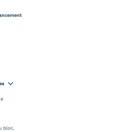
nancement
es
le
u bloc.