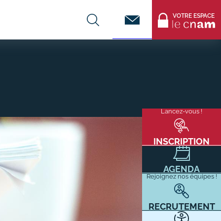
Contact
VOTRE ESPACE
CENTRES DE FORMATION
Infos entreprises
Lancez-vous !
Menu
mixité
Former ses salariés
flottant
Accueillir un alternant ?
INSCRIPTION
Taxe d'apprentissage
AGENDA
Infos enseignants
Rejoignez nos équipes !
Être enseignant au Cnam
Infos partenaires
RECRUTEMENT
Liste des partenaires