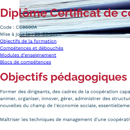
Alternan
Diplôme
Certificat de
Quoi de neuf au Cnam BFC?
Enseigne
Actualités
Validati
Agenda
Code :
CC8600A
l'Expéri
Mise à jour le :
20-05-2025
Revue de presse
Validati
Objectifs de la formation
supérieu
Contact
Compétences et débouchés
Validati
Contacts services
Modules d'enseignement
professi
Blocs de compétences
Formulaire de contact
(VAPP)
Objectifs pédagogiques
Former des dirigeants, des cadres de la coopération capab
animer, organiser, innover, gérer, administrer des structu
Mentions légales
RGPD
CGU
CGV
nouvelles du champ de l'économie sociale, essentielleme
Cookies
Menu
Mentions
Maîtriser les techniques de management d'une coopérati