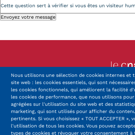
Cette question sert à vérifier si vous êtes un visiteur h
Nous utilisons une sélection de cookies internes et t
13, Rue Ernest Thier
site web : les cookies essentiels, qui sont nécessaires
90010 BELFORT
les cookies fonctionnels, qui améliorent la facilité d'
les cookies de performance, que nous utilisons pou
03 84 5
agrégées sur l'utilisation du site web et des statistiq
marketing, qui sont utilisés pour afficher du contenu
Réseaux
pertinents. Si vous choisissez « TOUT ACCEPTER », 
sociaux
l'utilisation de tous les cookies. Vous pouvez accept
types de cookies et révoquer votre consentement à