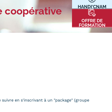
HANDI'CNAM
e coopérative
Communication
Kits communications Cnam
t
OFFRE DE
Prospect
FORMATION
Fiche contact salons, forums,
JPO
nt
ACE PRESSE/MÉDIAS
CARTE INTERACTIVE DES CENTRES
suivre en s'inscrivant à un "package" (groupe
)