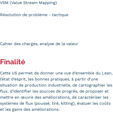
VSM (Value Stream Mapping)
Trouver votre formation
Résolution de problème - tactique
OFFRE EN BFC
OFFRE NATIONALE
Catalogue national
Cahier des charges, analyse de la valeur
Équivalences, passerelles et
suites de parcours
Finalité
Modalités d'enseignement
Cette US permet de donner une vue d’ensemble du Lean,
l’état d’esprit, les bonnes pratiques, à partir d'une
Formation en présentiel
situation de production industrielle, de cartographier les
Alternance
flux, d’identifier les sources de progrès, de proposer et
mettre en œuvre des améliorations, de caractériser les
Enseignement à distance
systèmes de flux (poussé, tiré, kitting), évaluer les coûts
et les gains des améliorations.