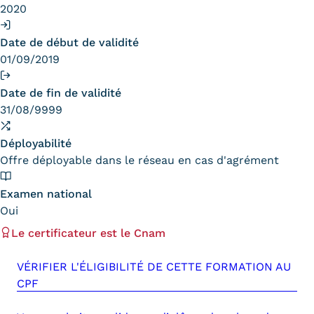
Statistiques
2020
FAQ
Date de début de validité
01/09/2019
Lexique
Date de fin de validité
Téléchargements
31/08/9999
Qualiopi
Déployabilité
Offre déployable dans le réseau en cas d'agrément
Le Cnam ICSV
Examen national
Mobilité internationale et
Oui
Erasmus
Le certificateur est le Cnam
Règlement intérieur
VÉRIFIER L'ÉLIGIBILITÉ DE CETTE FORMATION AU
Infos élèves
CPF
Modalités d'inscription