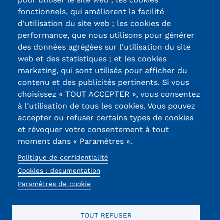
fonctionnels, qui améliorent la facilité
d'utilisation du site web ; les cookies de
Certifications /
performance, que nous utilisons pour générer
des données agrégées sur l'utilisation du site
Labels qualité
web et des statistiques ; et les cookies
marketing, qui sont utilisés pour afficher du
contenu et des publicités pertinents. Si vous
13, Rue Ernest
choisissez « TOUT ACCEPTER », vous consentez
Thierry-Mieg
à l'utilisation de tous les cookies. Vous pouvez
90010 BELFORT
accepter ou refuser certains types de cookies
Cedex
et révoquer votre consentement à tout
moment dans « Paramètres ».
03 84 58 33 10
Politique de confidentialité
Réseaux
Cookies : documentation
sociaux
Paramètres de cookie
TOUT REFUSER