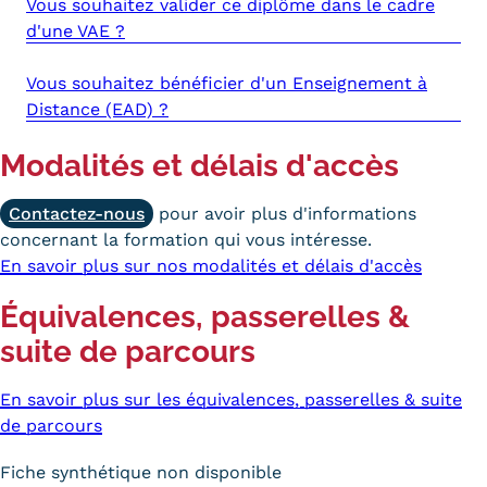
Vous souhaitez valider ce diplôme dans le cadre
d'une VAE ?
Tarifs
Vous souhaitez bénéficier d'un Enseignement à
Modalités de financement
Distance (EAD) ?
Infos entreprises
Modalités et délais d'accès
Former ses salariés
Contactez-nous
pour avoir plus d'informations
Accueillir un alternant ?
concernant la formation qui vous intéresse.
En savoir plus sur nos modalités et délais d'accès
Taxe d'apprentissage
Équivalences, passerelles &
Infos enseignants
suite de parcours
Être enseignant au Cnam
En savoir plus sur les équivalences, passerelles & suite
Infos partenaires
de parcours
Liste des partenaires
Fiche synthétique non disponible
Communication