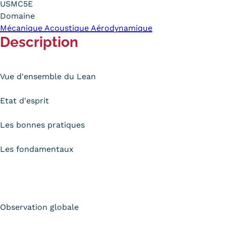
USMC5E
Carte lieux et centres Cnam en
Domaine
Mécanique Acoustique Aérodynamique
BFC
Description
Nos centres administratifs
Quoi de neuf au Cnam BFC?
Vue d'ensemble du Lean
Actualités
Etat d'esprit
Agenda
Les bonnes pratiques
Revue de presse
Les fondamentaux
Contact
Contacts services
Formulaire de contact
Observation globale
Formations