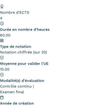
Validation des Acquis de
l'Expérience (VAE)
Nombre d’ECTS
4
Validation des études
supérieures (VES)
Durée en nombre d'heures
60.00
Validation des acquis
Type de notation
professionnels et personnels
Notation chiffrée (sur 20)
(VAPP)
Moyenne pour valider l'UE
Infos pratiques
10.00
Discrimination/égalité/mixité
Modalité(s) d'évaluation
Contrôle continu
Handi'Cnam
Examen final
Témoignages
Année de création