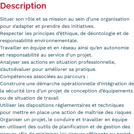
Description
Carte lieux et centres Cnam en
BFC
Situer son rôle et sa mission au sein d'une organisation
pour s’adapter et prendre des initiatives.
Nos centres administratifs
Respecter les principes d’éthique, de déontologie et de
responsabilité environnementale.
Quoi de neuf au Cnam BFC?
Travailler en équipe et en réseau ainsi qu’en autonomie
Actualités
et responsabilité au service d’un projet.
Analyser ses actions en situation professionnelle,
Agenda
s’autoévaluer pour améliorer sa pratique.
Compétences associées au parcours :
Revue de presse
Construire une démarche opérationnelle d’intégration de
la sécurité lors d’un projet de conception d’équipements
Contact
ou de situation de travail
Contacts services
Utiliser les dispositions réglementaires et techniques
pour mettre en place une action de maîtrise des risques
Formulaire de contact
Organiser un projet, le conduire et travailler en équipe
en utilisant des outils de planification et de gestion des
Formations
risques afin de minimiser les risques afférents au projet