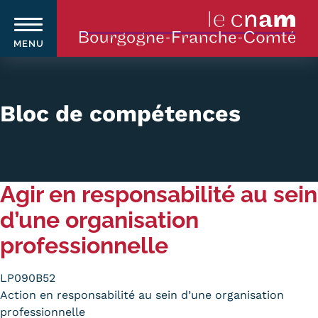
MENU
Aller
au
contenu
Bloc de compétences
principal
Qui sommes-nous ?
Navigation
Agir en responsabilité au sein
principale
Le Cnam
d’une organisation
Le Cnam en Bourgogne Franche-
professionnelle
Comté
LP090B52
Nos équipes Cnam BFC
Action en responsabilité au sein d’une organisation
Où sommes-nous ?
professionnelle