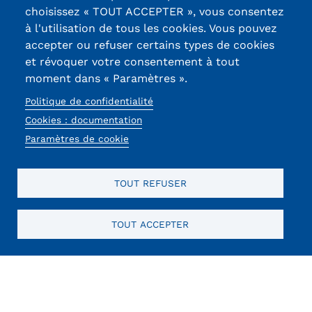
13, Rue Ernest
Statistiques
choisissez « TOUT ACCEPTER », vous consentez
Thierry-Mieg
à l'utilisation de tous les cookies. Vous pouvez
90010 BELFORT
FAQ
accepter ou refuser certains types de cookies
Cedex
et révoquer votre consentement à tout
Lexique
moment dans « Paramètres ».
03 84 58 33 10
Téléchargements
Politique de confidentialité
Réseaux
Cookies : documentation
Qualiopi
Paramètres de cookie
sociaux
Le Cnam ICSV
TOUT REFUSER
Mobilité internationale et
Erasmus
TOUT ACCEPTER
Mentions légales
RGPD
CGU
CGV
Cookies
Menu
Règlement intérieur
Mentions
Infos élèves
obligatoires
Modalités d'inscription