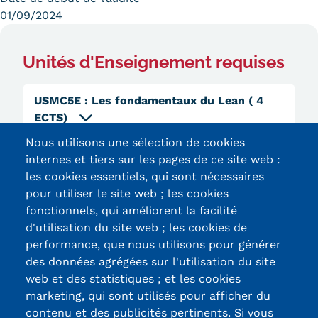
Validation des Acquis de
01/09/2024
l'Expérience (VAE)
Unités d'Enseignement requises
Validation des études
supérieures (VES)
USMC5E
:
Les fondamentaux du Lean
( 4
ECTS)
Validation des acquis
Nous utilisons une sélection de cookies
professionnels et personnels
internes et tiers sur les pages de ce site web :
(VAPP)
les cookies essentiels, qui sont nécessaires
pour utiliser le site web ; les cookies
Infos pratiques
fonctionnels, qui améliorent la facilité
d'utilisation du site web ; les cookies de
Discrimination/égalité/mixité
Certifications /
performance, que nous utilisons pour générer
Handi'Cnam
des données agrégées sur l'utilisation du site
Labels qualité
web et des statistiques ; et les cookies
Témoignages
marketing, qui sont utilisés pour afficher du
contenu et des publicités pertinents. Si vous