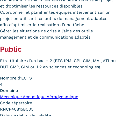
et d’optimiser les ressources disponibles
Trouver votre formation
Coordonner et planifier les équipes intervenant sur un
OFFRE EN BFC
projet en utilisant les outils de management adaptés
afin d’optimiser la réalisation d’une tâche
OFFRE NATIONALE
Gérer les situations de crise à l’aide des outils
management et de communications adaptés
Catalogue national
Public
Équivalences, passerelles et
Etre titulaire d'un bac + 2 (BTS IPM, CPI, CIM, MAI, ATI ou
suites de parcours
DUT GMP, GIM ou L2 en sciences et technologies).
Modalités d'enseignement
Nombre d’ECTS
Formation en présentiel
4
Domaine
Alternance
Mécanique Acoustique Aérodynamique
Code répertoire
Enseignement à distance
RNCP40815BC05
Date de début de validité