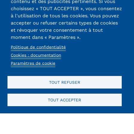
contenu et des publicités pertinents. Si vous
Statistiques
13, Rue Ernest
choisissez « TOUT ACCEPTER », vous consentez
Thierry-Mieg
à l'utilisation de tous les cookies. Vous pouvez
FAQ
90010 BELFORT
accepter ou refuser certains types de cookies
Cedex
Lexique
et révoquer votre consentement à tout
moment dans « Paramètres ».
03 84 58 33 10
Téléchargements
Politique de confidentialité
Réseaux
Cookies : documentation
Qualiopi
Paramètres de cookie
sociaux
Le Cnam ICSV
TOUT REFUSER
Mobilité internationale et
Erasmus
TOUT ACCEPTER
Mentions légales
RGPD
CGU
CGV
Cookies
Menu
Règlement intérieur
Mentions
Infos élèves
obligatoires
Modalités d'inscription