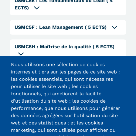
USMC5E
:
Les fondamentaux du Lean
( 4
Validation des Acquis de
ECTS)
l'Expérience (VAE)
Validation des études
USMC5F
:
Lean Management
( 5 ECTS)
supérieures (VES)
USMC5H
:
Maîtrise de la qualité
( 5 ECTS)
Validation des acquis
professionnels et personnels
Nous utilisons une sélection de cookies
internes et tiers sur les pages de ce site web :
(VAPP)
les cookies essentiels, qui sont nécessaires
Infos pratiques
pour utiliser le site web ; les cookies
fonctionnels, qui améliorent la facilité
Discrimination/égalité/mixité
d'utilisation du site web ; les cookies de
Certifications /
performance, que nous utilisons pour générer
Handi'Cnam
des données agrégées sur l'utilisation du site
Labels qualité
web et des statistiques ; et les cookies
Témoignages
marketing, qui sont utilisés pour afficher du