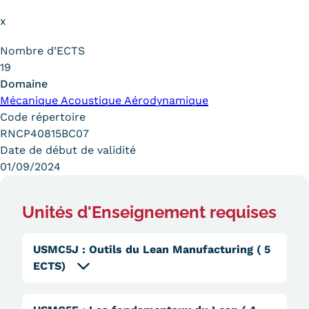
Trouver votre formation
x
OFFRE EN BFC
Nombre d’ECTS
19
OFFRE NATIONALE
Domaine
Mécanique Acoustique Aérodynamique
Catalogue national
Code répertoire
RNCP40815BC07
Équivalences, passerelles et
Date de début de validité
suites de parcours
01/09/2024
Modalités d'enseignement
Unités d'Enseignement requises
Formation en présentiel
Alternance
USMC5J
:
Outils du Lean Manufacturing
( 5
ECTS)
Enseignement à distance