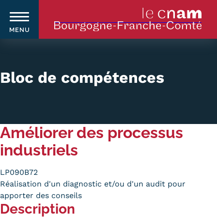
MENU
Aller
au
contenu
Bloc de compétences
principal
Qui sommes-nous ?
Navigation
Améliorer des processus
principale
Le Cnam
industriels
Le Cnam en Bourgogne Franche-
Comté
LP090B72
Réalisation d'un diagnostic et/ou d'un audit pour
Nos équipes Cnam BFC
apporter des conseils
Description
Où sommes-nous ?