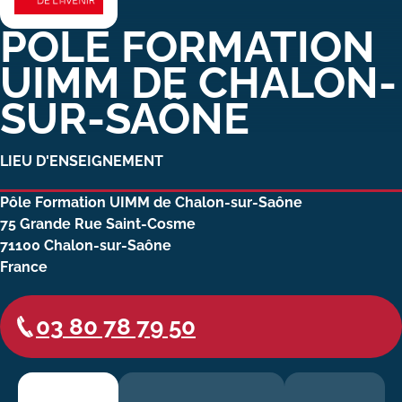
Carte lieux et centres Cnam en
PÔLE FORMATION
BFC
UIMM DE CHALON-
Nos centres administratifs
SUR-SAÔNE
Quoi de neuf au Cnam BFC?
LIEU D'ENSEIGNEMENT
Actualités
Pôle Formation UIMM de Chalon-sur-Saône
Agenda
75 Grande Rue Saint-Cosme
71100
Chalon-sur-Saône
Revue de presse
France
Contact
Contacts services
03 80 78 79 50
Formulaire de contact
Formations