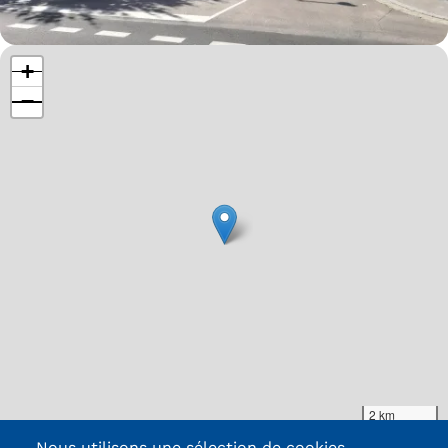
+
−
2 km
Leaflet
|
Map data ©
OpenStreetMap
contributors, Imagery ©
Mapbox
Nous utilisons une sélection de cookies