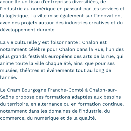
Validation des Acquis de
accueille un tissu d’entreprises diversifiées, de
l’industrie au numérique en passant par les services et
l'Expérience (VAE)
la logistique. La ville mise également sur l’innovation,
avec des projets autour des industries créatives et du
Validation des études
développement durable.
supérieures (VES)
La vie culturelle y est foisonnante : Chalon est
notamment célèbre pour Chalon dans la Rue, l'un des
Validation des acquis
plus grands festivals européens des arts de la rue, qui
professionnels et personnels
anime toute la ville chaque été, ainsi que pour ses
musées, théâtres et événements tout au long de
(VAPP)
l’année.
Infos pratiques
Le Cnam Bourgogne Franche-Comté à Chalon-sur-
Discrimination/égalité/mixité
Saône propose des formations adaptées aux besoins
du territoire, en alternance ou en formation continue,
Handi'Cnam
notamment dans les domaines de l’industrie, du
commerce, du numérique et de la qualité.
Témoignages