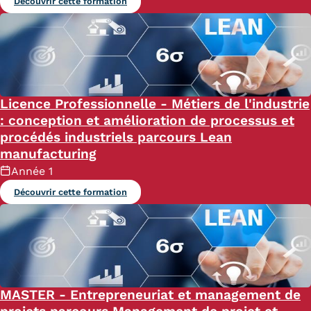
Découvrir cette formation
Kits communications Cnam
Prospect
Fiche contact salons, forums,
Licence Professionnelle - Métiers de l'industrie
JPO
: conception et amélioration de processus et
procédés industriels parcours Lean
manufacturing
Année 1
Découvrir cette formation
MASTER - Entrepreneuriat et management de