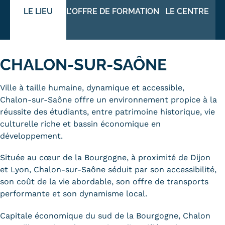
LE LIEU
L'OFFRE DE FORMATION
LE CENTRE
Trouver votre formation
OFFRE EN BFC
OFFRE NATIONALE
CHALON-SUR-SAÔNE
Catalogue national
Ville à taille humaine, dynamique et accessible,
Chalon-sur-Saône offre un environnement propice à la
Équivalences, passerelles et
réussite des étudiants, entre patrimoine historique, vie
suites de parcours
culturelle riche et bassin économique en
développement.
Modalités d'enseignement
Située au cœur de la Bourgogne, à proximité de Dijon
Formation en présentiel
et Lyon, Chalon-sur-Saône séduit par son accessibilité,
Alternance
son coût de la vie abordable, son offre de transports
performante et son dynamisme local.
Enseignement à distance
Capitale économique du sud de la Bourgogne, Chalon