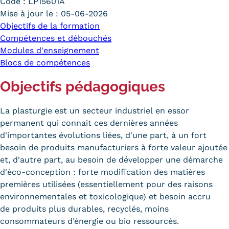
Code :
LP15601A
Trouver votre formation
Mise à jour le :
05-06-2026
Objectifs de la formation
OFFRE EN BFC
Compétences et débouchés
Modules d'enseignement
OFFRE NATIONALE
Blocs de compétences
Catalogue national
Objectifs pédagogiques
Équivalences, passerelles et
La plasturgie est un secteur industriel en essor
suites de parcours
permanent qui connait ces dernières années
d'importantes évolutions liées, d'une part, à un fort
Modalités d'enseignement
besoin de produits manufacturiers à forte valeur ajoutée
et, d'autre part, au besoin de développer une démarche
Formation en présentiel
d'éco-conception : forte modification des matières
Alternance
premières utilisées (essentiellement pour des raisons
environnementales et toxicologique) et besoin accru
Enseignement à distance
de produits plus durables, recyclés, moins
consommateurs d’énergie ou bio ressourcés.