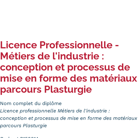
Carte lieux et centres Cnam en
BFC
Nos centres administratifs
Licence Professionnelle -
Quoi de neuf au Cnam BFC?
Métiers de l'industrie :
Actualités
conception et processus de
Agenda
mise en forme des matériaux
Revue de presse
parcours Plasturgie
Contact
Nom complet du diplôme
Contacts services
Licence professionnelle Métiers de l'industrie :
conception et processus de mise en forme des matériaux
Formulaire de contact
parcours Plasturgie
Formations