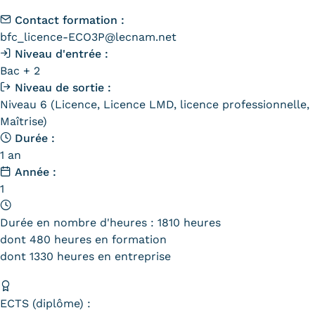
Validation des Acquis de
Contact formation :
l'Expérience (VAE)
bfc_licence-ECO3P@lecnam.net
Niveau d'entrée :
Validation des études
Bac + 2
supérieures (VES)
Niveau de sortie :
Niveau 6 (Licence, Licence LMD, licence professionnelle,
Validation des acquis
Maîtrise)
Durée :
professionnels et personnels
1 an
Année :
(VAPP)
1
Infos pratiques
Durée en nombre d'heures : 1810 heures
Discrimination/égalité/mixité
dont 480 heures en formation
dont 1330 heures en entreprise
Handi'Cnam
Témoignages
ECTS (diplôme) :