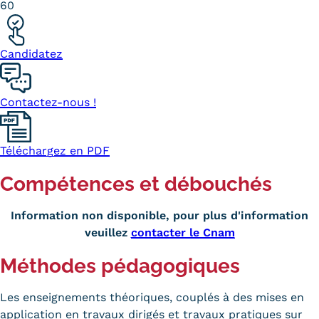
60
Statistiques
FAQ
Candidatez
Lexique
Contactez-nous !
Téléchargements
Qualiopi
Téléchargez en PDF
Le Cnam ICSV
Compétences et débouchés
Mobilité internationale et
Information non disponible, pour plus d'information
Erasmus
veuillez
contacter le Cnam
Règlement intérieur
Méthodes pédagogiques
Infos élèves
Les enseignements théoriques, couplés à des mises en
Modalités d'inscription
application en travaux dirigés et travaux pratiques sur