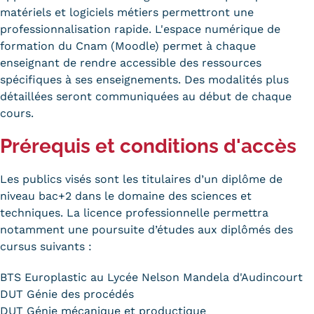
matériels et logiciels métiers permettront une
Tarifs
professionnalisation rapide. L'espace numérique de
formation du Cnam (Moodle) permet à chaque
Modalités de financement
enseignant de rendre accessible des ressources
spécifiques à ses enseignements. Des modalités plus
Infos entreprises
détaillées seront communiquées au début de chaque
Former ses salariés
cours.
Prérequis et conditions d'accès
Accueillir un alternant ?
Taxe d'apprentissage
Les publics visés sont les titulaires d’un diplôme de
niveau bac+2 dans le domaine des sciences et
Infos enseignants
techniques. La licence professionnelle permettra
notamment une poursuite d’études aux diplômés des
Être enseignant au Cnam
cursus suivants :
Infos partenaires
BTS Europlastic au Lycée Nelson Mandela d'Audincourt
Liste des partenaires
DUT Génie des procédés
DUT Génie mécanique et productique
Communication