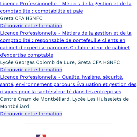
Statistiques
Licence Professionnelle - Métiers de la gestion et de la
comptabilité : comptabilité et paie
FAQ
Greta CFA HSNFC
Découvrir cette formation
Lexique
Licence Professionnelle - Métiers de la gestion et de la
comptabilité : responsable de portefeuille clients en
Téléchargements
cabinet d'expertise parcours Collaborateur de cabinet
d’expertise comptable
Qualiopi
Lycée Georges Colomb de Lure, Greta CFA HSNFC
Découvrir cette formation
Le Cnam ICSV
Licence Professionnelle - Qualité, hygiène, sécurité,
santé, environnement parcours Évaluation et gestion des
Mobilité internationale et
risques pour la santé/sécurité dans les entreprises
Erasmus
Centre Cnam de Montbéliard, Lycée Les Huisselets de
Montbéliard
Règlement intérieur
Découvrir cette formation
Infos élèves
Modalités d'inscription