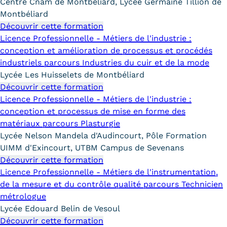
Validation des Acquis de
Centre Cnam de Montbéliard, Lycée Germaine Tillion de
Montbéliard
l'Expérience (VAE)
Découvrir cette formation
Licence Professionnelle - Métiers de l'industrie :
Validation des études
conception et amélioration de processus et procédés
supérieures (VES)
industriels parcours Industries du cuir et de la mode
Lycée Les Huisselets de Montbéliard
Validation des acquis
Découvrir cette formation
Licence Professionnelle - Métiers de l'industrie :
professionnels et personnels
conception et processus de mise en forme des
matériaux parcours Plasturgie
(VAPP)
Lycée Nelson Mandela d'Audincourt, Pôle Formation
Infos pratiques
UIMM d'Exincourt, UTBM Campus de Sevenans
Découvrir cette formation
Discrimination/égalité/mixité
Licence Professionnelle - Métiers de l'instrumentation,
de la mesure et du contrôle qualité parcours Technicien
Handi'Cnam
métrologue
Lycée Edouard Belin de Vesoul
Témoignages
Découvrir cette formation