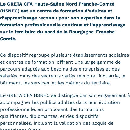
Le GRETA CFA Hauts-Saône Nord Franche-Comté
Carte lieux et centres Cnam en
(HSNFC) est un centre de formation d’adultes et
BFC
d’apprentissage reconnu pour son expertise dans la
formation professionnelle continue et l’apprentissage
Nos centres administratifs
sur le territoire du nord de la Bourgogne-Franche-
Comté.
Quoi de neuf au Cnam BFC?
Actualités
Ce dispositif regroupe plusieurs établissements scolaires
et centres de formation, offrant une large gamme de
Agenda
parcours adaptés aux besoins des entreprises et des
salariés, dans des secteurs variés tels que l’industrie, le
Revue de presse
bâtiment, les services, et les métiers du tertiaire.
Contact
Le GRETA CFA HSNFC se distingue par son engagement à
Contacts services
accompagner les publics adultes dans leur évolution
professionnelle, en proposant des formations
Formulaire de contact
qualifiantes, diplômantes, et des dispositifs
personnalisés, incluant la validation des acquis de
Formations