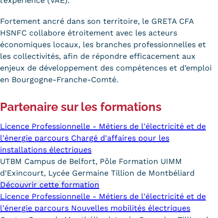
l’expérience (VAE).
Trouver votre formation
Fortement ancré dans son territoire, le GRETA CFA
HSNFC collabore étroitement avec les acteurs
OFFRE EN BFC
économiques locaux, les branches professionnelles et
OFFRE NATIONALE
les collectivités, afin de répondre efficacement aux
enjeux de développement des compétences et d’emploi
Catalogue national
en Bourgogne-Franche-Comté.
Équivalences, passerelles et
Partenaire sur les formations
suites de parcours
Licence Professionnelle - Métiers de l'électricité et de
Modalités d'enseignement
l'énergie parcours Chargé d'affaires pour les
installations électriques
Formation en présentiel
UTBM Campus de Belfort, Pôle Formation UIMM
d'Exincourt, Lycée Germaine Tillion de Montbéliard
Alternance
Découvrir cette formation
Licence Professionnelle - Métiers de l'électricité et de
Enseignement à distance
l'énergie parcours Nouvelles mobilités électriques