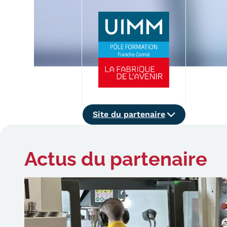
Alternan
Quoi de neuf au Cnam BFC?
Enseigne
Actualités
Validati
Agenda
l'Expéri
Revue de presse
Validati
supérieu
Contact
Validati
Contacts services
professi
Formulaire de contact
Site
(VAPP)
Site du partenaire
du
partenaire
Actus
du partenaire
Mentions légales
RGPD
CGU
CGV
Cookies
Menu
Mentions