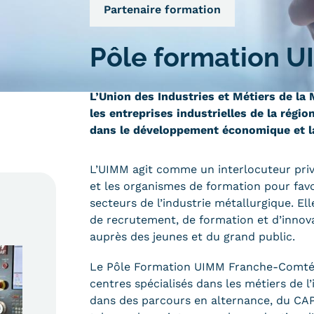
Qualiopi
Partenaire formation
ce
Le Cnam ICSV
ment à distance
Mobilité internationale e
Pôle formation 
on des Acquis de
Erasmus
ence (VAE)
Règlement intérieur
on des études
L’Union des Industries et Métiers de l
res (VES)
Infos élèves
les entreprises industrielles de la régi
Modalités d'inscription
on des acquis
dans le développement économique et la
onnels et personnels
Tarifs
Modalités de financeme
L’UIMM agit comme un interlocuteur privil
et les organismes de formation pour favo
secteurs de l’industrie métallurgique. E
de recrutement, de formation et d’innova
auprès des jeunes et du grand public.
NOUS RECRUTONS
ESP
Navigation
Le Pôle Formation UIMM Franche-Comté, r
centres spécialisés dans les métiers de l
secondaire
dans des parcours en alternance, du CAP