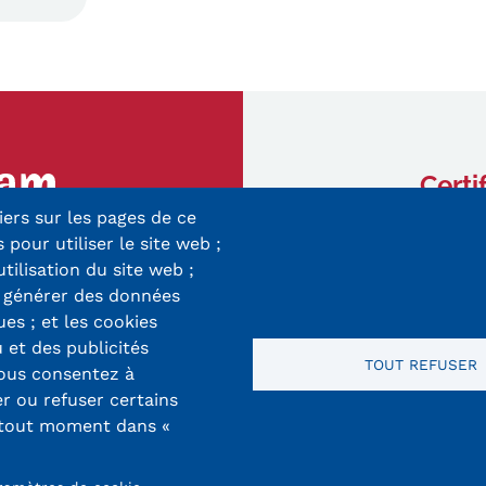
Certi
iers sur les pages de ce
ry-Mieg
 pour utiliser le site web ;
 Cedex
utilisation du site web ;
r générer des données
8 33 10
ues ; et les cookies
 et des publicités
TOUT REFUSER
vous consentez à
er ou refuser certains
 tout moment dans «