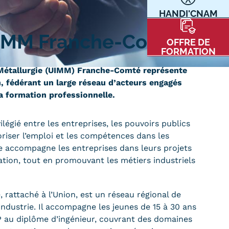
HANDI'CNAM
Communication
Kits communications Cnam
t
UIMM Franche-Comté
OFFRE DE
Prospect
FORMATION
Fiche contact salons, forums,
a Métallurgie (UIMM) Franche-Comté représente
JPO
on, fédérant un large réseau d’acteurs engagés
 formation professionnelle.
nt
égié entre les entreprises, les pouvoirs publics
riser l’emploi et les compétences dans les
lle accompagne les entreprises dans leurs projets
tion, tout en promouvant les métiers industriels
ACE PRESSE/MÉDIAS
CARTE INTERACTIVE DES CENTRES
attaché à l’Union, est un réseau régional de
’industrie. Il accompagne les jeunes de 15 à 30 ans
 au diplôme d’ingénieur, couvrant des domaines