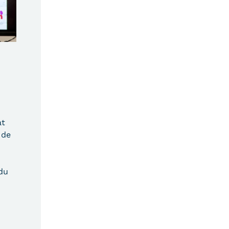
at
 de
 du