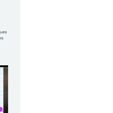
ques
es