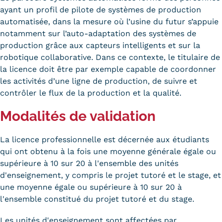
Validation des Acquis de
ayant un profil de pilote de systèmes de production
l'Expérience (VAE)
automatisée, dans la mesure où l’usine du futur s’appuie
notamment sur l’auto-adaptation des systèmes de
Validation des études
production grâce aux capteurs intelligents et sur la
robotique collaborative. Dans ce contexte, le titulaire de
supérieures (VES)
la licence doit être par exemple capable de coordonner
les activités d’une ligne de production, de suivre et
Validation des acquis
contrôler le flux de la production et la qualité.
professionnels et personnels
Modalités de validation
(VAPP)
La licence professionnelle est décernée aux étudiants
Infos pratiques
qui ont obtenu à la fois une moyenne générale égale ou
Discrimination/égalité/mixité
supérieure à 10 sur 20 à l'ensemble des unités
d'enseignement, y compris le projet tutoré et le stage, et
Handi'Cnam
une moyenne égale ou supérieure à 10 sur 20 à
l'ensemble constitué du projet tutoré et du stage.
Témoignages
Les unités d'enseignement sont affectées par