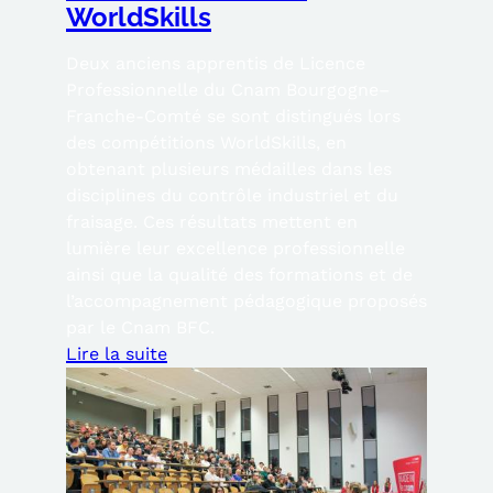
WorldSkills
Deux anciens apprentis de Licence
Professionnelle du Cnam Bourgogne–
Franche-Comté se sont distingués lors
des compétitions WorldSkills, en
obtenant plusieurs médailles dans les
disciplines du contrôle industriel et du
fraisage. Ces résultats mettent en
lumière leur excellence professionnelle
ainsi que la qualité des formations et de
l’accompagnement pédagogique proposés
par le Cnam BFC.
Lire la suite