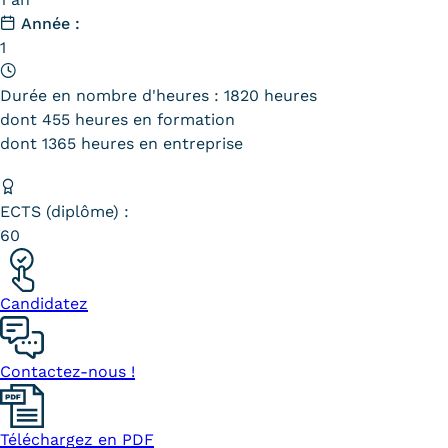
Année :
Tarifs
1
Modalités de financement
Durée en nombre d'heures : 1820 heures
dont 455 heures en formation
Infos entreprises
dont 1365 heures en entreprise
Former ses salariés
Accueillir un alternant ?
ECTS (diplôme) :
60
Taxe d'apprentissage
Infos enseignants
Candidatez
Être enseignant au Cnam
Infos partenaires
Contactez-nous !
Liste des partenaires
Téléchargez en PDF
Communication