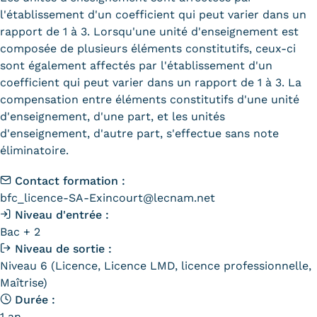
Statistiques
l'établissement d'un coefficient qui peut varier dans un
rapport de 1 à 3. Lorsqu'une unité d'enseignement est
FAQ
composée de plusieurs éléments constitutifs, ceux-ci
sont également affectés par l'établissement d'un
Lexique
coefficient qui peut varier dans un rapport de 1 à 3. La
compensation entre éléments constitutifs d'une unité
Téléchargements
d'enseignement, d'une part, et les unités
d'enseignement, d'autre part, s'effectue sans note
Qualiopi
éliminatoire.
Le Cnam ICSV
Contact formation :
bfc_licence-SA-Exincourt@lecnam.net
Mobilité internationale et
Niveau d'entrée :
Erasmus
Bac + 2
Niveau de sortie :
Règlement intérieur
Niveau 6 (Licence, Licence LMD, licence professionnelle,
Maîtrise)
Infos élèves
Durée :
Modalités d'inscription
1 an