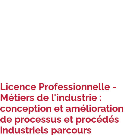
Carte lieux et centres Cnam en
BFC
Nos centres administratifs
Quoi de neuf au Cnam BFC?
Actualités
Agenda
Revue de presse
Licence Professionnelle -
Contact
Métiers de l'industrie :
conception et amélioration
Contacts services
de processus et procédés
Formulaire de contact
industriels parcours
Formations