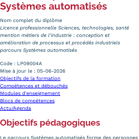
Systèmes automatisés
Trouver votre formation
Nom complet du diplôme
OFFRE EN BFC
Licence professionnelle Sciences, technologies, santé
OFFRE NATIONALE
mention métiers de l'industrie : conception et
amélioration de processus et procédés industriels
Catalogue national
parcours Systèmes automatisés
Équivalences, passerelles et
Code :
LP09004A
Mise à jour le :
05-06-2026
suites de parcours
Objectifs de la formation
Compétences et débouchés
Modalités d'enseignement
Modules d'enseignement
Formation en présentiel
Blocs de compétences
Actu/Agenda
Alternance
Objectifs pédagogiques
Enseignement à distance
Le parcours Systèmes automatisés forme des personnes