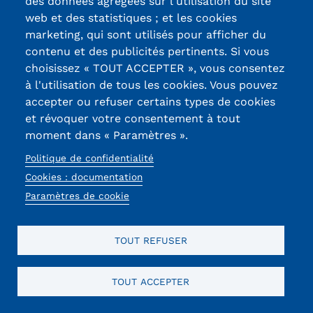
des données agrégées sur l'utilisation du site
Voir toute l'actualité
web et des statistiques ; et les cookies
marketing, qui sont utilisés pour afficher du
contenu et des publicités pertinents. Si vous
choisissez « TOUT ACCEPTER », vous consentez
Préinscrivez-vous à cette
à l'utilisation de tous les cookies. Vous pouvez
formation
accepter ou refuser certains types de cookies
et révoquer votre consentement à tout
Vos Informations
moment dans « Paramètres ».
Politique de confidentialité
Prénom
Cookies : documentation
Paramètres de cookie
Nom
Sexe
TOUT REFUSER
Homme
Femme
TOUT ACCEPTER
Non spécifié
Autre...