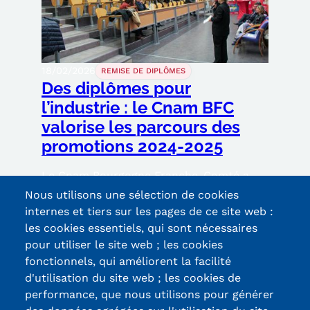
18/02/2026
REMISE DE DIPLÔMES
Des diplômes pour
l’industrie : le Cnam BFC
valorise les parcours des
promotions 2024-2025
Le Cnam Bourgogne Franche-Comté a
réuni, le 5 février 2026 à Belfort,
Nous utilisons une sélection de cookies
diplômés, équipes pédagogiques et
internes et tiers sur les pages de ce site web :
partenaires à l’occasion de la remise des
les cookies essentiels, qui sont nécessaires
diplômes des formations industrielles. Un
pour utiliser le site web ; les cookies
moment de reconnaissance pour des
fonctionnels, qui améliorent la facilité
parcours ancrés dans les besoins du
d'utilisation du site web ; les cookies de
territoire.
performance, que nous utilisons pour générer
Lire la suite