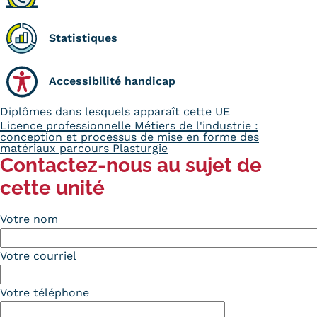
Statistiques
Statistiques
FAQ
Lexique
Accessibilité handicap
Téléchargements
Diplômes dans lesquels apparaît cette UE
Licence professionnelle Métiers de l'industrie :
Qualiopi
conception et processus de mise en forme des
matériaux parcours Plasturgie
Contactez-nous au sujet de
Le Cnam ICSV
cette unité
Mobilité internationale et
Votre nom
Erasmus
Votre courriel
Règlement intérieur
Infos élèves
Votre téléphone
Modalités d'inscription