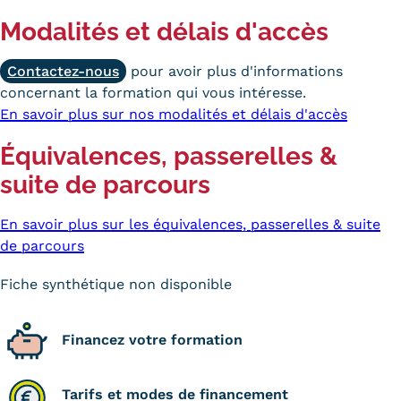
Validation des Acquis de
Modalités et délais d'accès
l'Expérience (VAE)
Contactez-nous
pour avoir plus d'informations
Validation des études
concernant la formation qui vous intéresse.
supérieures (VES)
En savoir plus sur nos modalités et délais d'accès
Équivalences, passerelles &
Validation des acquis
suite de parcours
professionnels et personnels
(VAPP)
En savoir plus sur les équivalences, passerelles & suite
de parcours
Infos pratiques
Fiche synthétique non disponible
Discrimination/égalité/mixité
Handi'Cnam
Financez votre formation
Témoignages
Tarifs et modes de financement