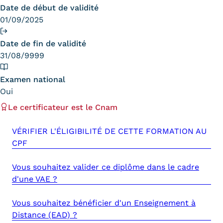
Date de début de validité
Trouver votre formation
01/09/2025
OFFRE EN BFC
Date de fin de validité
OFFRE NATIONALE
31/08/9999
Catalogue national
Examen national
Oui
Équivalences, passerelles et
Le certificateur est le Cnam
suites de parcours
VÉRIFIER L'ÉLIGIBILITÉ DE CETTE FORMATION AU
Modalités d'enseignement
CPF
Formation en présentiel
Vous souhaitez valider ce diplôme dans le cadre
d'une VAE ?
Alternance
Enseignement à distance
Vous souhaitez bénéficier d'un Enseignement à
Distance (EAD) ?