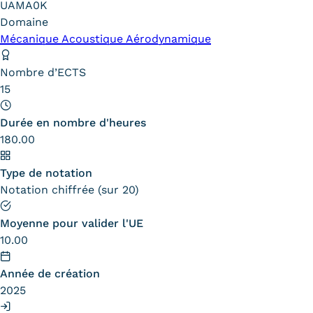
UAMA0K
Carte lieux et centres Cnam en
Domaine
Mécanique Acoustique Aérodynamique
BFC
Nombre d’ECTS
Nos centres administratifs
15
Quoi de neuf au Cnam BFC?
Durée en nombre d'heures
Actualités
180.00
Agenda
Type de notation
Notation chiffrée (sur 20)
Revue de presse
Contact
Moyenne pour valider l'UE
10.00
Contacts services
Année de création
Formulaire de contact
2025
Formations