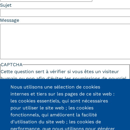
Sujet
Tarifs
Message
Modalités de financement
Infos entreprises
Former ses salariés
Accueillir un alternant ?
CAPTCHA
Cette question sert à vérifier si vous êtes un visiteur
Taxe d'apprentissage
humain ou non afin d'éviter les soumissions de pourriel
Infos enseignants
(spam) automatisées.
Nous utilisons une sélection de cookies
internes et tiers sur les pages de ce site web :
Être enseignant au Cnam
les cookies essentiels, qui sont nécessaires
Infos partenaires
pour utiliser le site web ; les cookies
fonctionnels, qui améliorent la facilité
Liste des partenaires
d'utilisation du site web ; les cookies de
Certifications /
performance, que nous utilisons pour générer
Communication