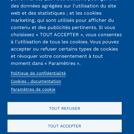
des données agrégées sur l'utilisation du site
Labels qualité
Kits communications Cnam
web et des statistiques ; et les cookies
marketing, qui sont utilisés pour afficher du
Prospect
contenu et des publicités pertinents. Si vous
13, Rue Ernest
Fiche contact salons, forums,
choisissez « TOUT ACCEPTER », vous consentez
Thierry-Mieg
à l'utilisation de tous les cookies. Vous pouvez
JPO
90010 BELFORT
accepter ou refuser certains types de cookies
Cedex
et révoquer votre consentement à tout
moment dans « Paramètres ».
03 84 58 33 10
Politique de confidentialité
Réseaux
Cookies : documentation
sociaux
Paramètres de cookie
TOUT REFUSER
TOUT ACCEPTER
Mentions légales
RGPD
CGU
CGV
Cookies