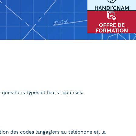
HANDI'CNAM
Communication
Kits communications Cnam
t
OFFRE DE
Prospect
FORMATION
Fiche contact salons, forums,
JPO
nt
 questions types et leurs réponses.
ACE PRESSE/MÉDIAS
CARTE INTERACTIVE DES CENTRES
tion des codes langagiers au téléphone et, la