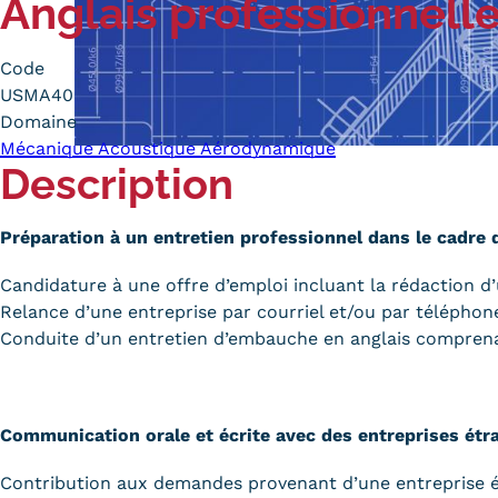
Anglais professionnell
Alternan
Quoi de neuf au Cnam BFC?
Enseigne
Code
Actualités
Validati
USMA40
Agenda
l'Expéri
Domaine
Revue de presse
Validati
Mécanique Acoustique Aérodynamique
supérieu
Description
Contact
Validati
Contacts services
professi
Préparation à un entretien professionnel dans le cadre 
Formulaire de contact
(VAPP)
Candidature à une offre d’emploi incluant la rédaction d’
Relance d’une entreprise par courriel et/ou par téléphon
Conduite d’un entretien d’embauche en anglais comprenant
Mentions légales
RGPD
CGU
CGV
Cookies
Menu
Communication orale et écrite avec des entreprises étra
Mentions
Contribution aux demandes provenant d’une entreprise étr