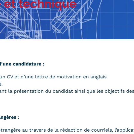
e et technique
Qualiopi
ce
Le Cnam ICSV
ment à distance
Mobilité internationale e
on des Acquis de
Erasmus
ence (VAE)
Règlement intérieur
on des études
res (VES)
Infos élèves
Modalités d'inscription
on des acquis
onnels et personnels
Tarifs
d’une candidature :
Modalités de financeme
un CV et d’une lettre de motivation en anglais.
e.
 la présentation du candidat ainsi que les objectifs des
NOUS RECRUTONS
ESP
Navigation
ngères :
secondaire
angère au travers de la rédaction de courriels, l’applica