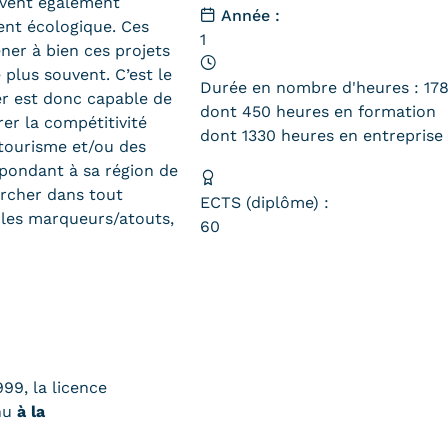
oivent également
Année :
ent écologique. Ces
1
ner à bien ces projets
plus souvent. C’est le
Durée en nombre d'heures : 17
er est donc capable de
dont 450 heures en formation
rer la compétitivité
dont 1330 heures en entreprise
 tourisme et/ou des
spondant à sa région de
ercher dans tout
ECTS (diplôme) :
, les marqueurs/atouts,
60
999, la licence
enu
à la