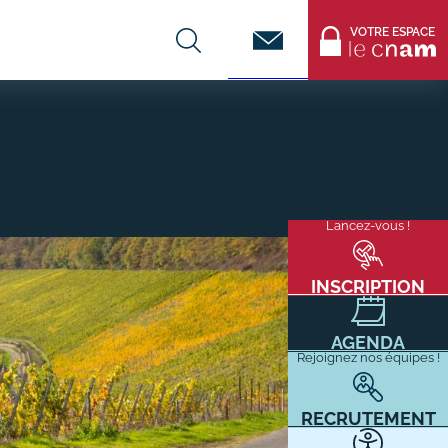
Contact
VOTRE ESPACE
CENTRES DE FORMATION
Infos entreprises
Lancez-vous !
Menu
mixité
Former ses salariés
flottant
Accueillir un alternant ?
INSCRIPTION
Taxe d'apprentissage
AGENDA
Infos enseignants
Rejoignez nos équipes !
Être enseignant au Cnam
Infos partenaires
RECRUTEMENT
Liste des partenaires