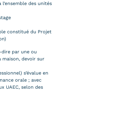
 l’ensemble des unités
stage
le constitué du Projet
on)
à-dire par une ou
a maison, devoir sur
ssionnel) s’évalue en
enance orale ; avec
eux UAEC, selon des