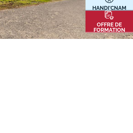
HANDI'CNAM
Communication
Kits communications Cnam
t
OFFRE DE
Prospect
FORMATION
Fiche contact salons, forums,
JPO
nt
ACE PRESSE/MÉDIAS
CARTE INTERACTIVE DES CENTRES