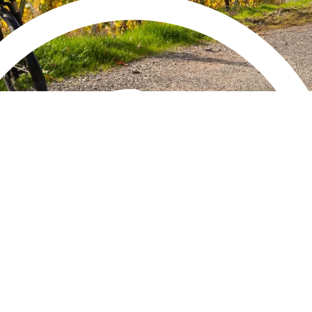
Qualiopi
ce
Le Cnam ICSV
ment à distance
Mobilité internationale e
on des Acquis de
Erasmus
ence (VAE)
Règlement intérieur
on des études
res (VES)
Infos élèves
Modalités d'inscription
on des acquis
onnels et personnels
Tarifs
Modalités de financeme
NOUS RECRUTONS
ESP
Navigation
secondaire