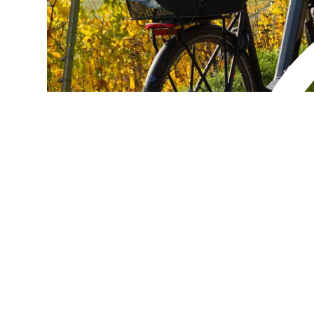
Alternan
Quoi de neuf au Cnam BFC?
Enseigne
Actualités
Validati
Agenda
l'Expéri
Revue de presse
Validati
supérieu
Contact
Validati
Contacts services
professi
Formulaire de contact
(VAPP)
Mentions légales
RGPD
CGU
CGV
Cookies
Menu
Mentions