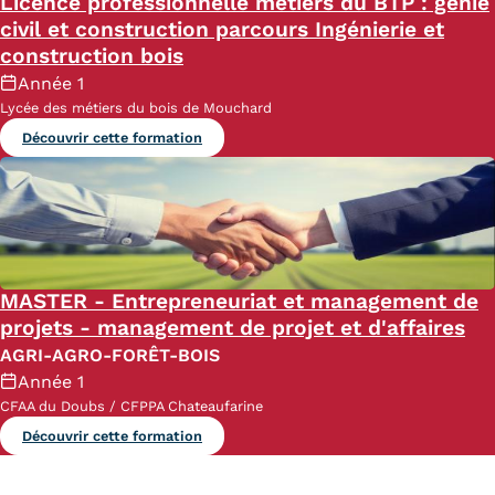
Licence professionnelle métiers du BTP : génie
civil et construction parcours Ingénierie et
construction bois
Année 1
Lycée des métiers du bois de Mouchard
Découvrir cette formation
MASTER - Entrepreneuriat et management de
projets - management de projet et d'affaires
AGRI-AGRO-FORÊT-BOIS
Année 1
CFAA du Doubs / CFPPA Chateaufarine
Découvrir cette formation