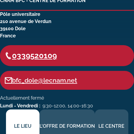
CNAM BFC - CENTRE DE FORMATION
Carte lieux et centres Cnam en
Pôle universitaire
BFC
210 avenue de Verdun
39100
Dole
Nos centres administratifs
France
Quoi de neuf au Cnam BFC?
0339520109
Actualités
Agenda
bfc_dole@lecnam.net
Revue de presse
Contact
Actuellement fermé
Contacts services
Lundi - Vendredi :
9:30-12:00, 14:00-16:30
Formulaire de contact
LE LIEU
L'OFFRE DE FORMATION
LE CENTRE
Formations