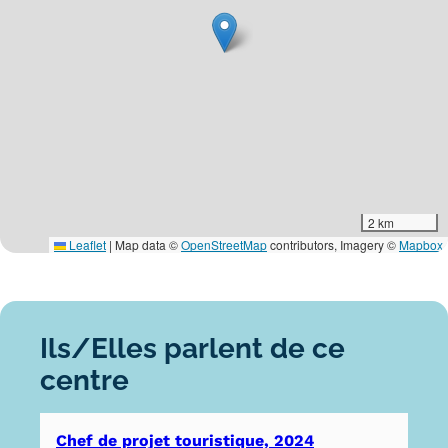
2 km
Leaflet
|
Map data ©
OpenStreetMap
contributors, Imagery ©
Mapbox
Ils/Elles parlent de ce
centre
Chef de projet touristique, 2024