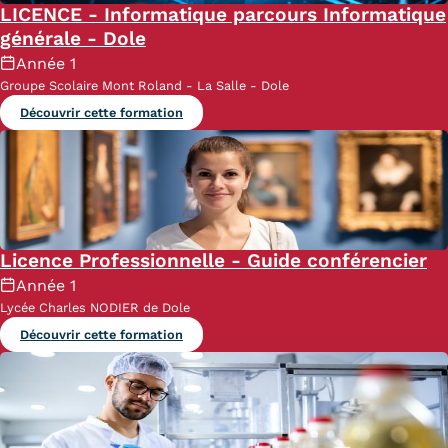
LICENCE - Informatique parcours Informatique
Kits communications Cnam
générale - Dole
Année 1
Prospect
Groupe Scolaire Mont Roland - La Salle - Dole
Fiche contact salons, forums,
Découvrir cette formation
JPO
Licence Professionnelle - Guide conférencier
Année 1
Lycée Charles NODIER de Dole
Découvrir cette formation