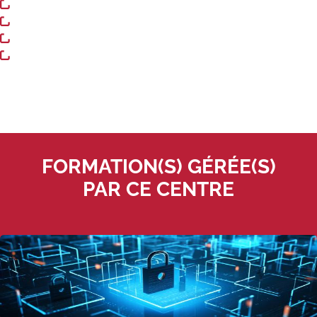
https://mediatheques.grand-dole.fr/
https://www.adil39.org
Tarifs
https://www.reseau-tgd.fr/
https://www.sncf.com/
Modalités de financement
Infos entreprises
Former ses salariés
Accueillir un alternant ?
FORMATION(S) GÉRÉE(S)
Taxe d'apprentissage
PAR CE CENTRE
Infos enseignants
Être enseignant au Cnam
Infos partenaires
Liste des partenaires
Communication