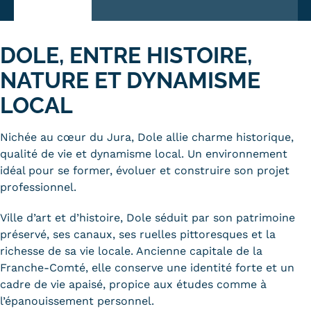
Trouver votre formation
DOLE, ENTRE HISTOIRE,
OFFRE EN BFC
NATURE ET DYNAMISME
OFFRE NATIONALE
LOCAL
Catalogue national
Nichée au cœur du Jura, Dole allie charme historique,
Équivalences, passerelles et
qualité de vie et dynamisme local. Un environnement
suites de parcours
idéal pour se former, évoluer et construire son projet
professionnel.
Modalités d'enseignement
Ville d’art et d’histoire, Dole séduit par son patrimoine
Formation en présentiel
préservé, ses canaux, ses ruelles pittoresques et la
Alternance
richesse de sa vie locale. Ancienne capitale de la
Franche-Comté, elle conserve une identité forte et un
Enseignement à distance
cadre de vie apaisé, propice aux études comme à
l’épanouissement personnel.