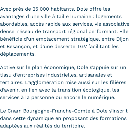
Validation des Acquis de
Avec près de 25 000 habitants, Dole offre les
l'Expérience (VAE)
avantages d’une ville à taille humaine : logements
abordables, accès rapide aux services, vie associative
Validation des études
dense, réseau de transport régional performant. Elle
supérieures (VES)
bénéficie d’un emplacement stratégique, entre Dijon
et Besançon, et d’une desserte TGV facilitant les
Validation des acquis
déplacements.
professionnels et personnels
Active sur le plan économique, Dole s’appuie sur un
tissu d’entreprises industrielles, artisanales et
(VAPP)
tertiaires. L’agglomération mise aussi sur les filières
Infos pratiques
d’avenir, en lien avec la transition écologique, les
services à la personne ou encore le numérique.
Discrimination/égalité/mixité
Le Cnam Bourgogne-Franche-Comté à Dole s’inscrit
Handi'Cnam
dans cette dynamique en proposant des formations
adaptées aux réalités du territoire.
Témoignages