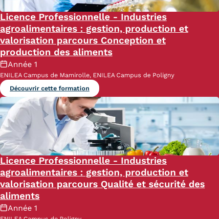
Licence Professionnelle - Industries
agroalimentaires : gestion, production et
valorisation parcours Conception et
production des aliments
Année 1
ENILEA Campus de Mamirolle, ENILEA Campus de Poligny
Découvrir cette formation
Licence Professionnelle - Industries
agroalimentaires : gestion, production et
valorisation parcours Qualité et sécurité des
aliments
Année 1
ENILEA Campus de Poligny