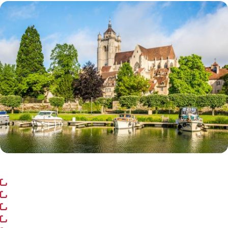
Statistiques
FAQ
Lexique
Téléchargements
Qualiopi
Le Cnam ICSV
Mobilité internationale et
Liens utiles
Erasmus
https://www.doledujura.fr/
Règlement intérieur
https://www.grand-dole.fr/
Infos élèves
https://www.crous-bfc.fr/
https://www.doletourisme.fr/
Modalités d'inscription